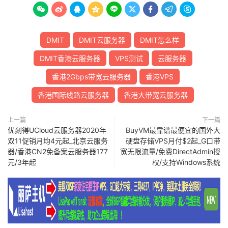









DMIT
DMIT云服务器
DMIT怎么样
DMIT香港云服务器
VPS测试
云服务器
香港2Gbps带宽云服务器
香港VPS
香港国际线路云服务器
香港大带宽云服务器
上一篇
下一篇
优刻得UCloud云服务器2020年
BuyVM最靠谱最便宜的国外大
双11促销月均4元起_北京云服务
硬盘存储VPS月付$2起_G口带
器/香港CN2免备案云服务器177
宽无限流量/免费DirectAdmin授
元/3年起
权/支持Windows系统