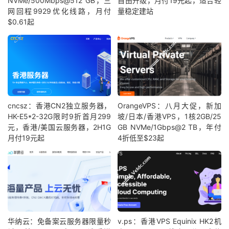
NVMe/500Mbps@512 GB，三
自由升级，月付19元起，适合轻
网回程9929优化线路，月付
量稳定建站
$0.61起
cncsz：香港CN2独立服务器，
OrangeVPS：八月大促，新加
HK-E5*2-32G限时9折首月299
坡/日本/香港VPS，1核2GB/25
元，香港/美国云服务器，2H1G
GB NVMe/1Gbps@2 TB，年付
月付19元起
4折低至$23起
华纳云：免备案云服务器限量秒
v.ps：香港VPS Equinix HK2机