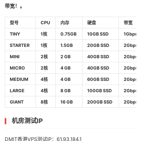
带宽！。
型号
CPU
内存
硬盘
带宽
TINY
1核
0.75GB
10GB SSD
1Gbps
STARTER
1核
1.5GB
20GB SSD
2Gbps
MINI
2核
2 GB
40GB SSD
2Gbps
MICRO
2核
4 GB
40GB SSD
2Gbps
MEDIUM
4核
4 GB
60GB SSD
2Gbps
LARGE
4核
8 GB
100GB SSD
2Gbps
GIANT
8核
16 GB
200GB SSD
2Gbps
机房测试IP
DMIT香港VPS测试IP：61.93.184.1