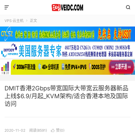


VPS·云主机
正文

DMIT香港2Gbps带宽国际大带宽云服务器新品
上线$6.9/月起_KVM架构/适合香港本地及国际
访问
2020-11-02
阅读(8591)
赞(
0
)
