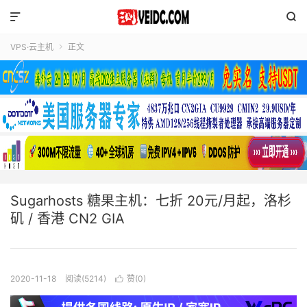


VPS·云主机
正文

Sugarhosts 糖果主机：七折 20元/月起，洛杉
矶 / 香港 CN2 GIA
2020-11-18
阅读(5214)
赞(
0
)
