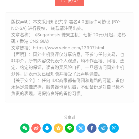
赞(
0
)

版权声明：本文采用知识共享 署名4.0国际许可协议 [BY-
NC-SA] 进行授权， 转载请注明出处。
文章名称：《Sugarhosts 糖果主机：七折 20元/月起，洛杉
矶 / 香港 CN2 GIA》
文章链接：
https://www.veidc.com/13907.html
【声明】：国外主机测评仅分享信息，不参与任何交易，也
非中介，所有内容仅代表个人观点，均不作直接、间接、法
定、约定的保证，读者购买风险自担。一旦您访问国外主机
测评，即表示您已经知晓并接受了此声明通告。
【关于安全】：任何 IDC商家都有倒闭和跑路的可能，备份
永远是最佳选择，服务器也是机器，不勤备份是对自己极不
负责的表现，请保持良好的备份习惯。
分享到








