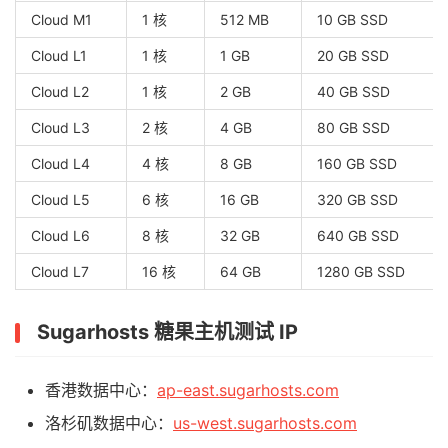
Cloud M1
1 核
512 MB
10 GB SSD
Cloud L1
1 核
1 GB
20 GB SSD
Cloud L2
1 核
2 GB
40 GB SSD
Cloud L3
2 核
4 GB
80 GB SSD
Cloud L4
4 核
8 GB
160 GB SSD
Cloud L5
6 核
16 GB
320 GB SSD
Cloud L6
8 核
32 GB
640 GB SSD
Cloud L7
16 核
64 GB
1280 GB SSD
Sugarhosts 糖果主机测试 IP
香港数据中心：
ap-east.sugarhosts.com
洛杉矶数据中心：
us-west.sugarhosts.com