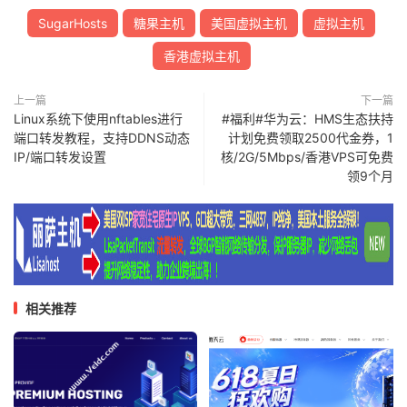
SugarHosts
糖果主机
美国虚拟主机
虚拟主机
香港虚拟主机
上一篇
下一篇
Linux系统下使用nftables进行
#福利#华为云：HMS生态扶持
端口转发教程，支持DDNS动态
计划免费领取2500代金券，1
IP/端口转发设置
核/2G/5Mbps/香港VPS可免费
领9个月
相关推荐