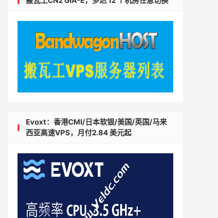
搬瓦工CN2 GIA-E，多达 12 个机房任意切换
Evoxt：香港CMI/日本软银/美国/英国/马来
西亚高速VPS，月付2.84 美元起