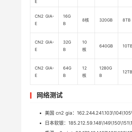
E
CN2 GIA-
16G
8核
320GB
8TB
E
B
CN2 GIA-
32G
10
640GB
10T
E
B
核
CN2 GIA-
64G
12
1280G
12T
E
B
核
B
网络测试
美国 cn2 gia：162.244.241.103\104\105
日本软银：185.212.59.148\149\150\151\