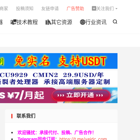

商家
投稿须知
友链申请
广告赞助
关注我们

器
技术教程
其它资源
行业资讯




联系我们
欢迎骚扰：承接代付、投稿、广告合作！
Telegram同步订阅
：
https://t.me/veidc_com