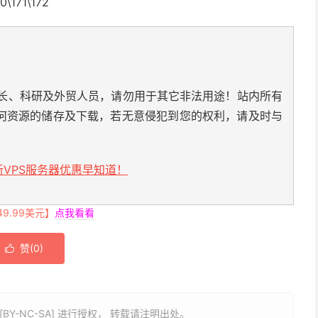
0\171\172
长、科研及外贸人员，请勿用于其它非法用途！站内所有
何资源的储存及下载，若无意侵犯到您的权利，请及时与
VPS服务器优惠早知道！
.99美元】
点我看看
赞(
0
)

BY-NC-SA] 进行授权， 转载请注明出处。