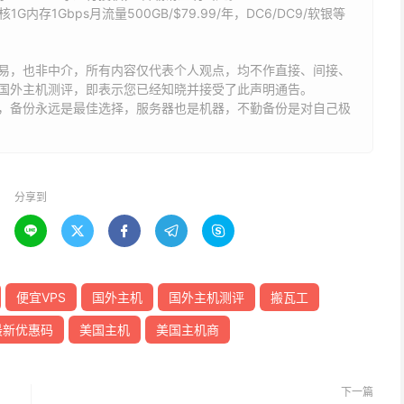
G内存1Gbps月流量500GB/$79.99/年，DC6/DC9/软银等
易，也非中介，所有内容仅代表个人观点，均不作直接、间接、
国外主机测评，即表示您已经知晓并接受了此声明通告。
能，备份永远是最佳选择，服务器也是机器，不勤备份是对自己极
分享到





便宜VPS
国外主机
国外主机测评
搬瓦工
最新优惠码
美国主机
美国主机商
下一篇