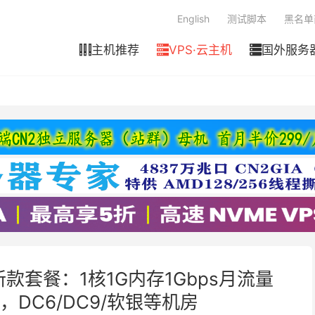
English
测试脚本
黑名单
主机推荐
VPS·云主机
国外服务



版新款套餐：1核1G内存1Gbps月流量
/年，DC6/DC9/软银等机房