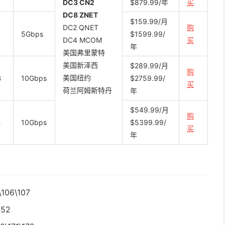
DC3 CN2
$879.99/年
买
DC8 ZNET
$159.99/月
DC2 QNET
购
5Gbps
$1599.99/
DC4 MCOM
买
年
美国弗里蒙特
美国新泽西
$289.99/月
购
美国纽约
B
10Gbps
$2759.99/
买
荷兰阿姆斯特丹
年
$549.99/月
购
B
10Gbps
$5399.99/
买
年
\106\107
152