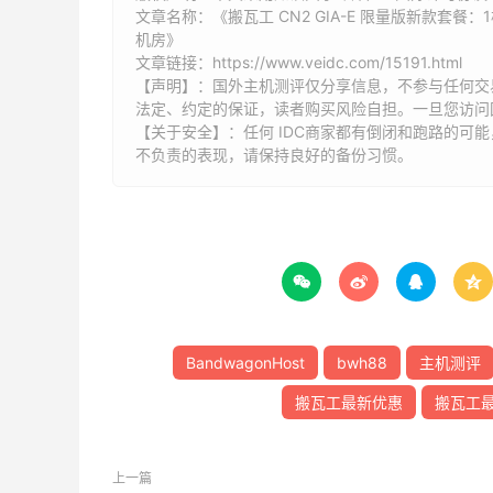
文章名称：《搬瓦工 CN2 GIA-E 限量版新款套餐：1核1
机房》
文章链接：
https://www.veidc.com/15191.html
【声明】：国外主机测评仅分享信息，不参与任何交
法定、约定的保证，读者购买风险自担。一旦您访问
【关于安全】：任何 IDC商家都有倒闭和跑路的可
不负责的表现，请保持良好的备份习惯。




BandwagonHost
bwh88
主机测评
搬瓦工最新优惠
搬瓦工
上一篇