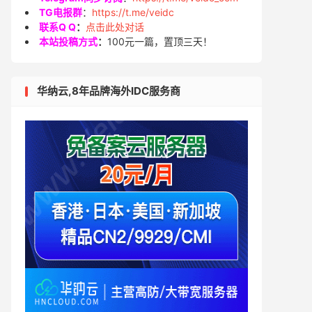
TG电报群
：
https://t.me/veidc
联系Q Q
：
点击此处对话
本站投稿方式
：
100元一篇，置顶三天！
华纳云,8年品牌海外IDC服务商