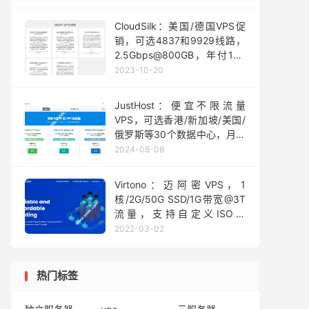
CloudSilk：美国/德国VPS促
销，可选4837和9929线路，
2.5Gbps@800GB，年付160
元起
2023-10-20
JustHost：便宜不限流量
VPS，可选香港/新加坡/美国/
俄罗斯等30个数据中心，月付
8元起，VPS可免费一键切换
2024-08-08
IP/机房(50次)，自助更换机房
Virtono：迈阿密VPS，1
核/2G/50G SSD/1G带宽@3T
流量，支持自定义ISO，
€8.95/季
2022-03-02
热门标签