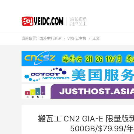
站长视角
用户至上
当前位置：
国外主机测评
VPS·云主机
正文


搬瓦工 CN2 GIA-E 限量
500GB/$79.99