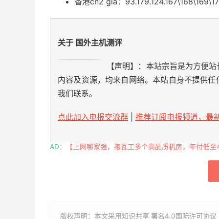
香港cn2 gia：93.179.124.167\168\169\17
关于 国外主机测评
【声明】：本站宗旨是为方便站
内容及资源，均来自网络。本站自身不提供任
我们联系。
点此加入电报交流群
|
推荐订阅电报频道，最新
AD：
【上网哪家强，搬瓦工多个高品质机房，年付低至49
版权声明：本文采用知识共享 署名4.0国际许可协议 [