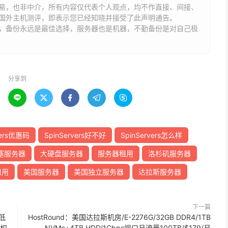
易，也非中介，所有内容仅代表个人观点，均不作直接、间接、
国外主机测评，即表示您已经知晓并接受了此声明通告。
能，备份永远是最佳选择，服务器也是机器，不勤备份是对自己极
分享到





vers优惠码
SpinServers好不好
SpinServers怎么样
塞服务器
大硬盘服务器
服务器租用
洛杉矶服务器
租用
美国服务器
美国独立服务器
达拉斯服务器
下一篇
低
HostRound：美国达拉斯机房/E-2276G/32GB DDR4/1TB
授权
NVMe+4TB HDD/1Gbps端口月流量100TB/$179/月