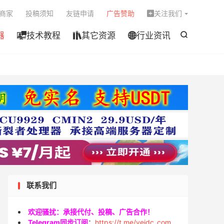

商家
投稿须知
友链申请
广告赞助
关注我们

器
技术教程
其它资源
行业资讯




联系我们
欢迎骚扰：承接代付、投稿、广告合作！
Telegram同步订阅
：
https://t.me/veidc_com