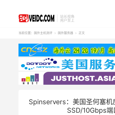
站长视角
用户至上
当前位置：
国外主机测评
国外服务器
正文


Spinservers：美国圣何塞机
SSD/10Gbps端