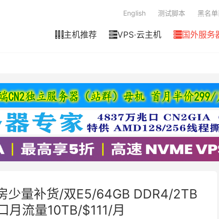
English
测试脚本
黑名单
主机推荐
VPS·云主机
国外服务



房少量补货/双E5/64GB DDR4/2TB
口月流量10TB/$111/月