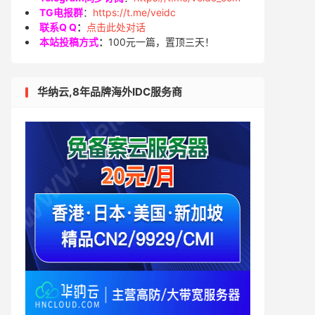
TG电报群
：
https://t.me/veidc
联系Q Q
：
点击此处对话
本站投稿方式
：
100元一篇，置顶三天！
华纳云,8年品牌海外IDC服务商