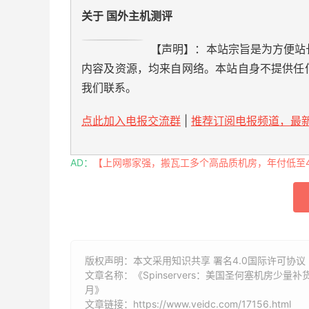
关于 国外主机测评
【声明】：本站宗旨是为方便站
内容及资源，均来自网络。本站自身不提供任
我们联系。
点此加入电报交流群
|
推荐订阅电报频道，最新
AD：
【上网哪家强，搬瓦工多个高品质机房，年付低至49
版权声明：本文采用知识共享 署名4.0国际许可协议 [
文章名称：《Spinservers：美国圣何塞机房少量补货/双E5
月》
文章链接：
https://www.veidc.com/17156.html