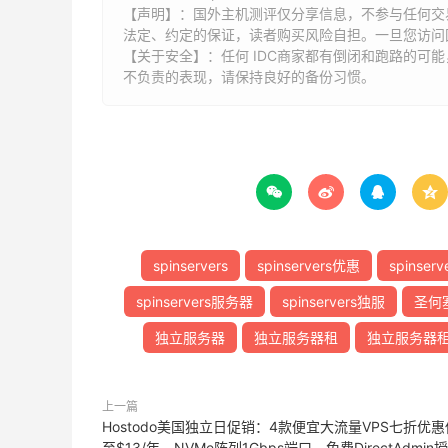
【声明】：国外主机测评仅分享信息，不参与任何交
法定、约定的保证，读者购买风险自担。一旦您访问
【关于安全】：任何 IDC商家都有倒闭和跑路的可
不负责的表现，请保持良好的备份习惯。




spinservers
spinservers优惠
spinser
spinservers服务器
spinservers独服
圣何
独立服务器
独立服务器租
独立服务器
上一篇
Hostodo美国独立日促销：4款便宜大流量VPS七折优惠
至$13/年，NVMe阵列1Gbps端口，免费DirectAdmin