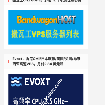
搬瓦工CN2 GIA-E，多达 12 个机房任意切换
Evoxt：香港CMI/日本软银/美国/英国/马来
西亚高速VPS，月付2.84 美元起