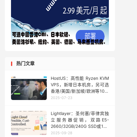
热门文章
HostUS：高性能 Ryzen KVM
VPS，新增日本机房，另可选
香港/美国/新加坡/欧洲等10个
机房，年付20美元起
2025-07-23
Lightlayer：圣何塞/菲律宾独
立服务器促销，双路E5-
2660/32GB/240G SSD或1TB
HDD，可选标准/优化网络，
2025-09-28