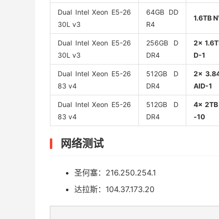
Dual Intel Xeon E5-26
64GB DD
1.6TB 
30L v3
R4
Dual Intel Xeon E5-26
256GB D
2x 1.6
30L v3
DR4
D-1
Dual Intel Xeon E5-26
512GB D
2x 3.8
83 v4
DR4
AID-1
Dual Intel Xeon E5-26
512GB D
4x 2TB
83 v4
DR4
-10
网络测试
圣何塞：216.250.254.1
达拉斯：104.37.173.20