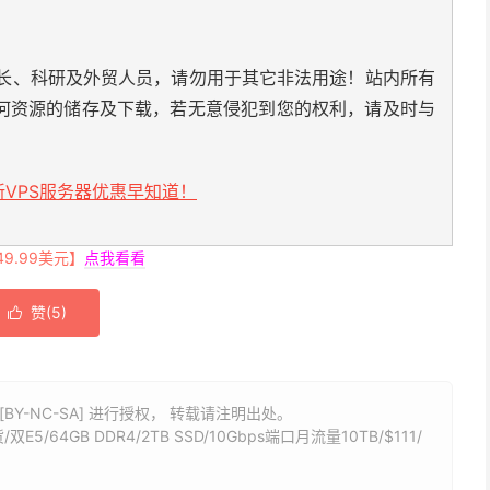
长、科研及外贸人员，请勿用于其它非法用途！站内所有
何资源的储存及下载，若无意侵犯到您的权利，请及时与
VPS服务器优惠早知道！
.99美元】
点我看看
赞(
5
)

BY-NC-SA] 进行授权， 转载请注明出处。
/64GB DDR4/2TB SSD/10Gbps端口月流量10TB/$111/