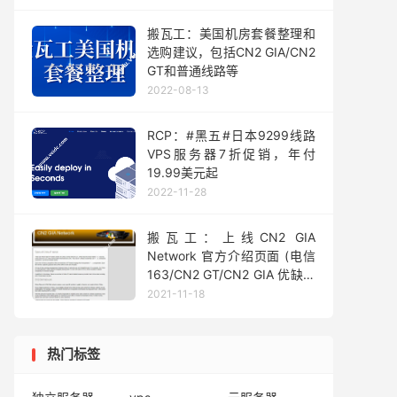
1Gbps@不限流量，月付$99
起
搬瓦工：美国机房套餐整理和
选购建议，包括CN2 GIA/CN2
GT和普通线路等
2022-08-13
RCP：#黑五#日本9299线路
VPS服务器7折促销，年付
19.99美元起
2022-11-28
搬瓦工：上线CN2 GIA
Network 官方介绍页面 (电信
163/CN2 GT/CN2 GIA 优缺点
简介)
2021-11-18
热门标签