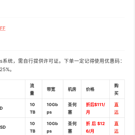
FF
ows系统，需自行提供许可证。下单一定记得使用优惠码：
25%。
流
购
带宽
机房
价格
量
买
10
10Gb
圣何
折后$111/
直
SD
TB
ps
塞
月
达
10
10Gb
圣何
折后$12
直
SSD
TB
ps
塞
6/月
达