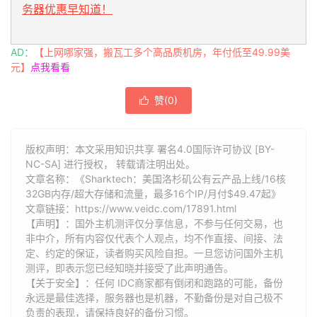
务器优惠早知道！
AD：
【上网哪家强，搬瓦工多个高品质机房，年付低至49.99美
元】
点我看看
赞(
0
)

版权声明：本文采用知识共享 署名4.0国际许可协议 [BY-
NC-SA] 进行授权， 转载请注明出处。
文章名称：《Sharktech：美国洛杉矶公有云产品上线/16核
32GB内存/超大存储和流量，最多16个IP/月付$49.47起》
文章链接：
https://www.veidc.com/17891.html
【声明】：国外主机测评仅分享信息，不参与任何交易，也
非中介，所有内容仅代表个人观点，均不作直接、间接、法
定、约定的保证，读者购买风险自担。一旦您访问国外主机
测评，即表示您已经知晓并接受了此声明通告。
【关于安全】：任何 IDC商家都有倒闭和跑路的可能，备份
永远是最佳选择，服务器也是机器，不勤备份是对自己极不
负责的表现，请保持良好的备份习惯。