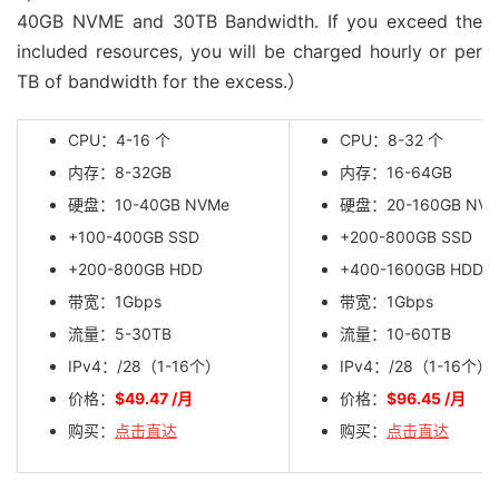
40GB NVME and 30TB Bandwidth. If you exceed the
included resources, you will be charged hourly or per
TB of bandwidth for the excess.）
CPU：4-16 个
CPU：8-32 个
内存：8-32GB
内存：16-64GB
硬盘：10-40GB NVMe
硬盘：20-160GB NV
+100-400GB SSD
+200-800GB SSD
+200-800GB HDD
+400-1600GB HDD
带宽：1Gbps
带宽：1Gbps
流量：5-30TB
流量：10-60TB
IPv4：/28（1-16个）
IPv4：/28（1-16个）
价格：
$49.47 /月
价格：
$96.45 /月
购买：
点击直达
购买：
点击直达