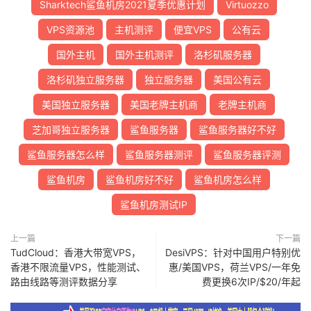
Sharktech鲨鱼机房2021夏季优惠计划
Virtuozzo
VPS资源池
主机测评
便宜VPS
公有云
国外主机
国外主机测评
洛杉矶服务器
洛杉矶独立服务器
独立服务器
美国公有云
美国独立服务器
美国老牌主机商
老牌主机商
芝加哥独立服务器
鲨鱼服务器
鲨鱼服务器好不好
鲨鱼服务器怎么样
鲨鱼服务器测评
鲨鱼服务器评测
鲨鱼机房
鲨鱼机房好不好
鲨鱼机房怎么样
鲨鱼机房测试IP
上一篇
下一篇
TudCloud：香港大带宽VPS，
DesiVPS：针对中国用户特别优
香港不限流量VPS，性能测试、
惠/美国VPS，荷兰VPS/一年免
路由线路等测评数据分享
费更换6次IP/$20/年起