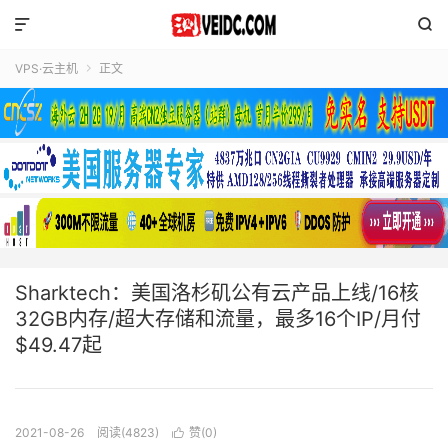


VPS·云主机
正文

Sharktech：美国洛杉矶公有云产品上线/16核
32GB内存/超大存储和流量，最多16个IP/月付
$49.47起
2021-08-26
阅读(4823)
赞(
0
)
