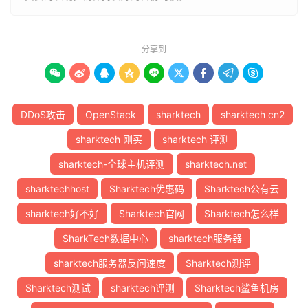
分享到









DDoS攻击
OpenStack
sharktech
sharktech cn2
sharktech 刚买
sharktech 评测
sharktech-全球主机评测
sharktech.net
sharktechhost
Sharktech优惠码
Sharktech公有云
sharktech好不好
Sharktech官网
Sharktech怎么样
SharkTech数据中心
sharktech服务器
sharktech服务器反问速度
Sharktech测评
Sharktech测试
sharktech评测
Sharktech鲨鱼机房