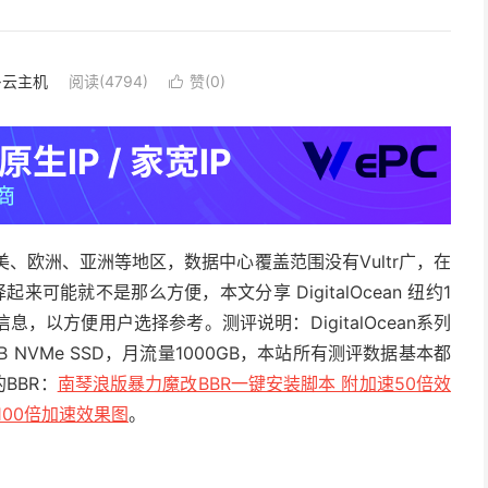
S·云主机
阅读(4794)
赞(
0
)

布在北美、欧洲、亚洲等地区，数据中心覆盖范围没有Vultr广，在
能就不是那么方便，本文分享 DigitalOcean 纽约1
以方便用户选择参考。测评说明：DigitalOcean系列
B NVMe SSD，月流量1000GB，本站所有测评数据基本都
BBR：
南琴浪版暴力魔改BBR一键安装脚本 附加速50倍效
100倍加速效果图
。