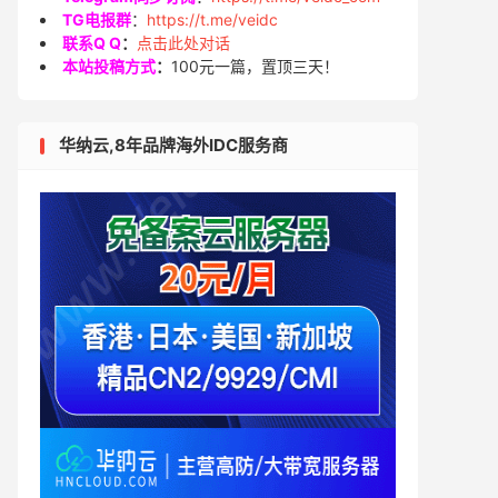
TG电报群
：
https://t.me/veidc
联系Q Q
：
点击此处对话
本站投稿方式
：
100元一篇，置顶三天！
华纳云,8年品牌海外IDC服务商