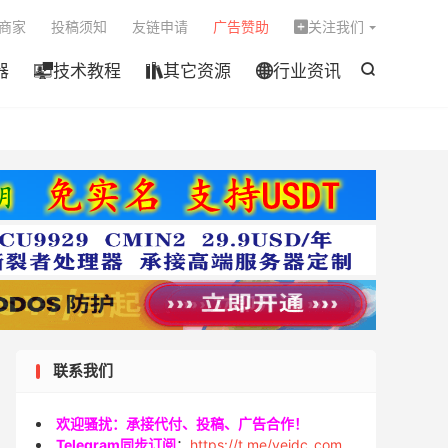

商家
投稿须知
友链申请
广告赞助
关注我们

器
技术教程
其它资源
行业资讯




联系我们
欢迎骚扰：承接代付、投稿、广告合作！
Telegram同步订阅
：
https://t.me/veidc_com