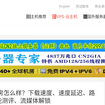
English
测试脚本
黑名单
主机推荐
VPS·云主机
国外服务



纽约1机房怎么样？下载速度、速度延迟、路
能测评、流媒体解锁