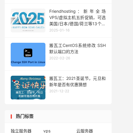
Friendhosting：新年全场
VPS/虚拟主机五折促销，可选
美国/日本/德国/荷兰等13个机
房，1Gbps不限流量，月付
2025-01-16
€1.5起
搬瓦工CentOS系统修改 SSH
默认端口的方法
2022-02-26
搬瓦工：2021圣诞节，元旦和
新年是否有优惠猜想
2021-12-22
热门标签
独立服务器
vps
云服务器