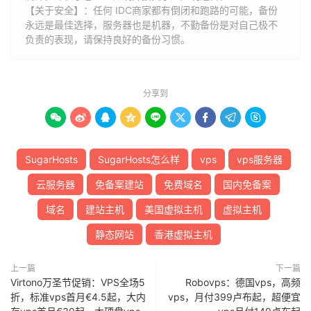
【关于安全】：任何 IDC商家都有倒闭和跑路的可能，备份
永远是最佳选择，服务器也是机器，不勤备份是对自己极不
负责的表现，请保持良好的备份习惯。
分享到









SugarHosts
SugarHosts怎么样
vps
vps服务器
云服务器
免备案建站
免费域名
国内免备案
域名
建站主机
美国虚拟主机
虚拟主机
静态网站
香港虚拟主机
上一篇
下一篇
Virtono万圣节促销：VPS全场5
Robovps：德国vps，高频
折，标准vps首月€4.5起，大内
vps，月付399卢布起，超便宜