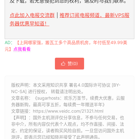
及下载，若无意侵犯到您的权利，请及时与我们联系。
点此加入电报交流群
|
推荐订阅电报频道，最新VPS服
务器优惠早知道！
AD：
【上网哪家强，搬瓦工多个高品质机房，年付低至49.99美
元】
点我看看
赞(
0
)

版权声明：本文采用知识共享 署名4.0国际许可协议 [BY-
NC-SA] 进行授权， 转载请注明出处。
文章名称：《sugarhosts：欢乐万圣节，续费大优惠，云服
务器新购，最高可享五折，每续费一年赠送半年》
文章链接：
https://www.veidc.com/21321.html
【声明】：国外主机测评仅分享信息，不参与任何交易，也
非中介，所有内容仅代表个人观点，均不作直接、间接、法
定、约定的保证，读者购买风险自担。一旦您访问国外主机
测评，即表示您已经知晓并接受了此声明通告。