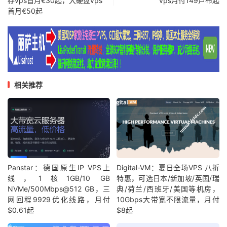
存vps首月€30起，大硬盘vps
vps月付149卢布起
首月€50起
相关推荐
Panstar：德国原生IP VPS上
Digital-VM：夏日全场VPS 八折
线，1核1GB/10 GB
特惠，可选日本/新加坡/英国/瑞
NVMe/500Mbps@512 GB，三
典/荷兰/西班牙/美国等机房，
网回程9929优化线路，月付
10Gbps大带宽不限流量，月付
$0.61起
$8起