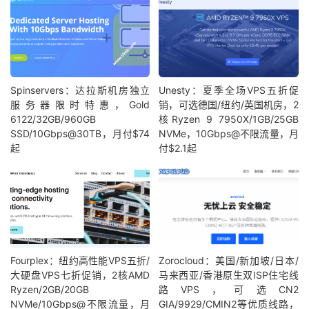
Spinservers：达拉斯机房独立
Unesty：夏季全场VPS五折促
服务器限时特惠，Gold
销，可选德国/纽约/英国机房，2
6122/32GB/960GB
核Ryzen 9 7950X/1GB/25GB
SSD/10Gbps@30TB，月付$74
NVMe，10Gbps@不限流量，月
起
付$2.1起
Fourplex：纽约高性能VPS五折/
Zorocloud：美国/新加坡/日本/
大硬盘VPS七折促销，2核AMD
马来西亚/香港原生双ISP住宅线
Ryzen/2GB/20GB
路VPS，可选CN2
NVMe/10Gbps@不限流量，月
GIA/9929/CMIN2等优质线路，