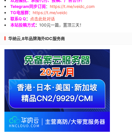
欢迎骚扰：承接代付、投稿、广告合作！
Telegram同步订阅
：
https://t.me/veidc_com
TG电报群
：
https://t.me/veidc
联系Q Q
：
点击此处对话
本站投稿方式
：
100元一篇，置顶三天！
华纳云,8年品牌海外IDC服务商