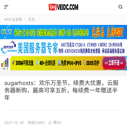


VPS·云主机
正文

sugarhosts：欢乐万圣节，续费大优惠，云服
务器新购，最高可享五折，每续费一年赠送半
年
2021-10-30
阅读(3591)
赞(
0
)
