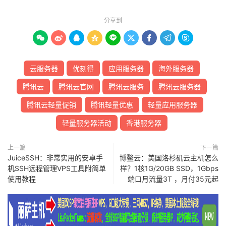
分享到









云服务器
优刻得
应用服务器
海外服务器
腾讯云
腾讯云官网
腾讯云服务
腾讯云服务器
腾讯云轻量促销
腾讯轻量优惠
轻量应用服务器
轻量服务器活动
香港服务器
上一篇
下一篇
JuiceSSH：非常实用的安卓手
博鳌云：美国洛杉矶云主机怎么
机SSH远程管理VPS工具附简单
样？1核1G/20GB SSD，1Gbps
使用教程
端口月流量3T ，月付35元起