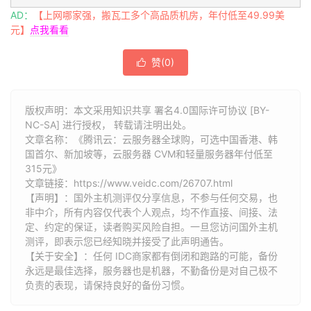
AD：
【上网哪家强，搬瓦工多个高品质机房，年付低至49.99美
元】
点我看看
赞(
0
)

版权声明：本文采用知识共享 署名4.0国际许可协议 [BY-
NC-SA] 进行授权， 转载请注明出处。
文章名称：《腾讯云：云服务器全球购，可选中国香港、韩
国首尔、新加坡等，云服务器 CVM和轻量服务器年付低至
315元》
文章链接：
https://www.veidc.com/26707.html
【声明】：国外主机测评仅分享信息，不参与任何交易，也
非中介，所有内容仅代表个人观点，均不作直接、间接、法
定、约定的保证，读者购买风险自担。一旦您访问国外主机
测评，即表示您已经知晓并接受了此声明通告。
【关于安全】：任何 IDC商家都有倒闭和跑路的可能，备份
永远是最佳选择，服务器也是机器，不勤备份是对自己极不
负责的表现，请保持良好的备份习惯。