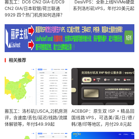
搬瓦工：DC6 CN2 GIA-E/DC9
DesiVPS：全新上线NVMe硬盘
CN2 GIA/日本软银/荷兰联通
系列洛杉矶VPS，年付20美元起
9929 四个热门机房如何选择？
相关推荐
搬瓦工：洛杉矶[USCA_2]机房测
ACEBGP：原生双 ISP + 精品回
评，含速度/丢包/延迟/线路/流媒
国线路VPS，可选美/英/日/德/
体解锁等，年付$49.99起
韩/港/印等地区，月付29.8元起