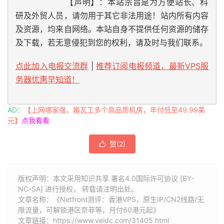
【声明】：本站宗旨是为方便站长、科
研及外贸人员，请勿用于其它非法用途！站内所有内容
及资源，均来自网络。本站自身不提供任何资源的储存
及下载，若无意侵犯到您的权利，请及时与我们联系。
点此加入电报交流群
|
推荐订阅电报频道，最新VPS服
务器优惠早知道！
AD：
【上网哪家强，搬瓦工多个高品质机房，年付低至49.99美
元】
点我看看
赞(
2
)

版权声明：本文采用知识共享 署名4.0国际许可协议 [BY-
NC-SA] 进行授权， 转载请注明出处。
文章名称：《Netfront测评：香港VPS，原生IP/CN2线路/无
限流量，可解锁港区奈菲等，月付60港元起》
文章链接：
https://www.veidc.com/31405.html