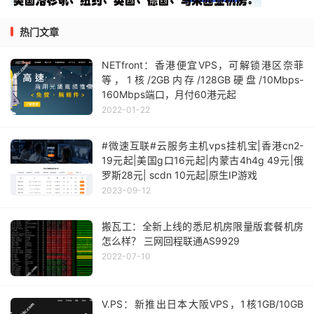
热门文章
NETfront：香港便宜VPS，可解锁港区奈菲
等，1核/2GB内存/128GB硬盘/10Mbps-
160Mbps端口，月付60港元起
2022-01-22
#微速互联#云服务主机vps挂机宝|香港cn2-
19元起|美国g口16元起|内蒙古4h4g 49元|俄
罗斯28元| scdn 10元起|原生IP游戏
2023-09-12
搬瓦工：全新上线的悉尼机房限量版套餐机房
怎么样？ 三网回程联通AS9929
2022-07-10
V.PS：新推出日本大阪VPS，1核1GB/10GB