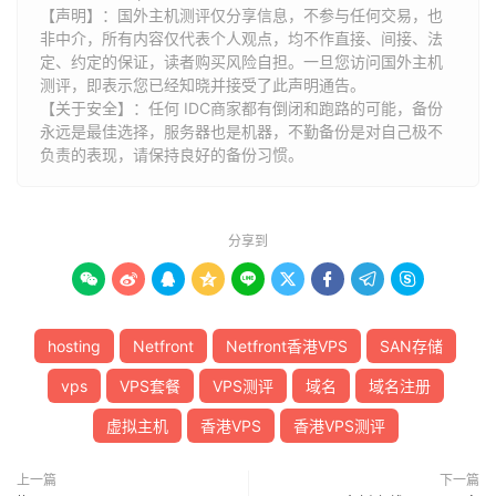
【声明】：国外主机测评仅分享信息，不参与任何交易，也
非中介，所有内容仅代表个人观点，均不作直接、间接、法
定、约定的保证，读者购买风险自担。一旦您访问国外主机
测评，即表示您已经知晓并接受了此声明通告。
【关于安全】：任何 IDC商家都有倒闭和跑路的可能，备份
永远是最佳选择，服务器也是机器，不勤备份是对自己极不
负责的表现，请保持良好的备份习惯。
分享到









hosting
Netfront
Netfront香港VPS
SAN存储
vps
VPS套餐
VPS测评
域名
域名注册
虚拟主机
香港VPS
香港VPS测评
上一篇
下一篇