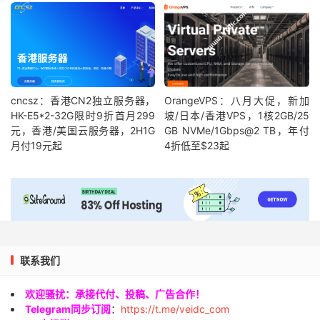
cncsz：香港CN2独立服务器，
OrangeVPS：八月大促，新加
HK-E5*2-32G限时9折首月299
坡/日本/香港VPS，1核2GB/25
元，香港/美国云服务器，2H1G
GB NVMe/1Gbps@2 TB，年付
月付19元起
4折低至$23起
联系我们
欢迎骚扰：承接代付、投稿、广告合作！
Telegram同步订阅
：
https://t.me/veidc_com