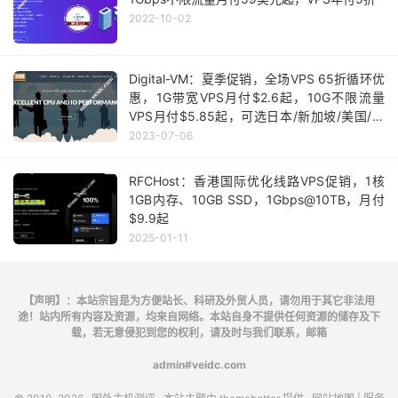
2022-10-02
Digital-VM：夏季促销，全场VPS 65折循环优
惠，1G带宽VPS月付$2.6起，10G不限流量
VPS月付$5.85起，可选日本/新加坡/美国/英
国等机房
2023-07-06
RFCHost：香港国际优化线路VPS促销，1核
1GB内存、10GB SSD，1Gbps@10TB，月付
$9.9起
2025-01-11
【声明】：本站宗旨是为方便站长、科研及外贸人员，请勿用于其它非法用
途！站内所有内容及资源，均来自网络。本站自身不提供任何资源的储存及下
载，若无意侵犯到您的权利，请及时与我们联系，邮箱
admin#veidc.com