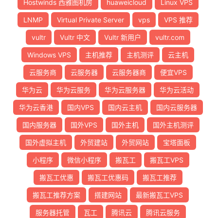
Hostwinds 西雅图机房
huaweicloud
Linux VPS
LNMP
Virtual Private Server
vps
VPS 推荐
vultr
Vultr 中文
Vultr 新用户
vultr.com
Windows VPS
主机推荐
主机测评
云主机
云服务商
云服务器
云服务器商
便宜VPS
华为云
华为云服务
华为云服务器
华为云活动
华为云香港
国内VPS
国内云主机
国内云服务器
国内服务器
国外VPS
国外主机
国外主机测评
国外虚拟主机
外贸建站
外贸网站
宝塔面板
小程序
微信小程序
搬瓦工
搬瓦工VPS
搬瓦工优惠
搬瓦工优惠码
搬瓦工推荐
搬瓦工推荐方案
搭建网站
最新搬瓦工VPS
服务器托管
瓦工
腾讯云
腾讯云服务