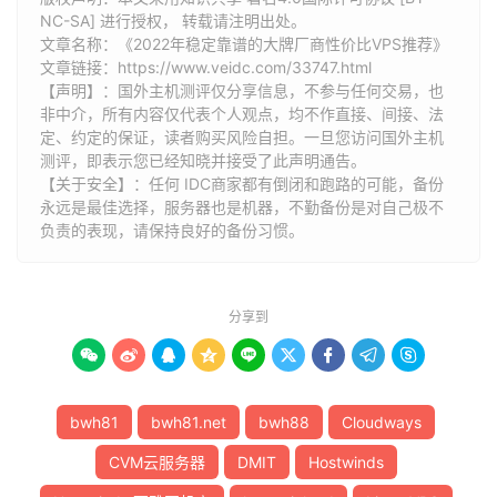
NC-SA] 进行授权， 转载请注明出处。
文章名称：《2022年稳定靠谱的大牌厂商性价比VPS推荐》
文章链接：
https://www.veidc.com/33747.html
【声明】：国外主机测评仅分享信息，不参与任何交易，也
非中介，所有内容仅代表个人观点，均不作直接、间接、法
定、约定的保证，读者购买风险自担。一旦您访问国外主机
测评，即表示您已经知晓并接受了此声明通告。
【关于安全】：任何 IDC商家都有倒闭和跑路的可能，备份
永远是最佳选择，服务器也是机器，不勤备份是对自己极不
负责的表现，请保持良好的备份习惯。
分享到









bwh81
bwh81.net
bwh88
Cloudways
CVM云服务器
DMIT
Hostwinds