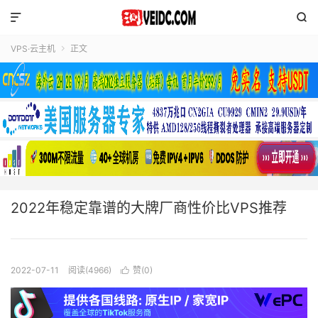


VPS·云主机
正文

2022年稳定靠谱的大牌厂商性价比VPS推荐
2022-07-11
阅读(4966)
赞(
0
)
