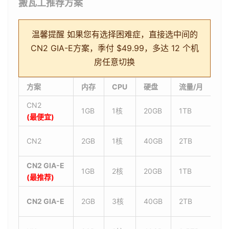
搬瓦工推荐方案
温馨提醒
如果您有选择困难症，直接选中间的
CN2 GIA-E方案，季付 $49.99，多达 12 个机
房任意切换
方案
内存
CPU
硬盘
流量/月
带
CN2
1GB
1核
20GB
1TB
1G
(最便宜)
CN2
2GB
1核
40GB
2TB
1G
CN2 GIA-E
1GB
2核
20GB
1TB
2.
(最推荐)
CN2 GIA-E
2GB
3核
40GB
2TB
2.