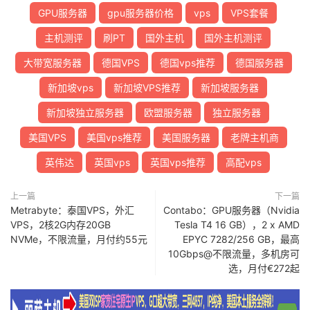
GPU服务器
gpu服务器价格
vps
VPS套餐
主机测评
刷PT
国外主机
国外主机测评
大带宽服务器
德国VPS
德国vps推荐
德国服务器
新加坡vps
新加坡VPS推荐
新加坡服务器
新加坡独立服务器
欧盟服务器
独立服务器
美国VPS
美国vps推荐
美国服务器
老牌主机商
英伟达
英国vps
英国vps推荐
高配vps
上一篇
下一篇
Metrabyte：泰国VPS，外汇
Contabo：GPU服务器（Nvidia
VPS，2核2G内存20GB
Tesla T4 16 GB），2 x AMD
NVMe，不限流量，月付约55元
EPYC 7282/256 GB，最高
10Gbps@不限流量，多机房可
选，月付€272起