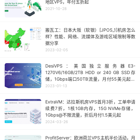
地区VPS，年付五折起
2021-10-28
搬瓦工：日本大阪（软银）[JPOS_1]机房怎么
样？性能、网络、流媒体及游戏区域限制等数
据分享
2023-02-05
DesiVPS：美国独立服务器E3-
1270V6/16GB/2TB HDD or 240 GB SSD存
储，1Gbps端口50TB流量，月付55美元起，
多IP VPS年付20美元起
2023-01-13
ExtraVM：达拉斯机房VPS首月3折，工单申请
续费7折，1核1GB内存，15G NVMe存储，
1Gbps@不限流量，折后月付1.5美元起
2024-03-26
ProfitServer：欧洲荷兰VPS主机半价活动，月