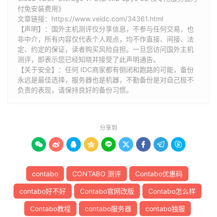
付免安装费用》
文章链接：
https://www.veidc.com/34361.html
【声明】：国外主机测评仅分享信息，不参与任何交易，也
非中介，所有内容仅代表个人观点，均不作直接、间接、法
定、约定的保证，读者购买风险自担。一旦您访问国外主机
测评，即表示您已经知晓并接受了此声明通告。
【关于安全】：任何 IDC商家都有倒闭和跑路的可能，备份
永远是最佳选择，服务器也是机器，不勤备份是对自己极不
负责的表现，请保持良好的备份习惯。
分享到









contabo
CONTABO 测评
Contabo优惠码
contabo好不好
Contabo官网改版
Contabo怎么样
Contabo教程
contabo服务器
contabo独服