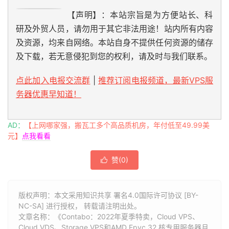
【声明】：本站宗旨是为方便站长、科
研及外贸人员，请勿用于其它非法用途！站内所有内容
及资源，均来自网络。本站自身不提供任何资源的储存
及下载，若无意侵犯到您的权利，请及时与我们联系。
点此加入电报交流群
|
推荐订阅电报频道，最新VPS服
务器优惠早知道！
AD：
【上网哪家强，搬瓦工多个高品质机房，年付低至49.99美
元】
点我看看
赞(
0
)

版权声明：本文采用知识共享 署名4.0国际许可协议 [BY-
NC-SA] 进行授权， 转载请注明出处。
文章名称：《Contabo：2022年夏季特卖，Cloud VPS、
Cloud VDS、Storage VPS和AMD Epyc 32 核专用服务器月