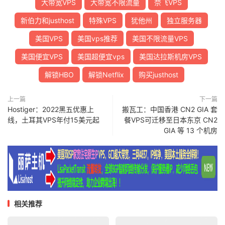
大带宽VPS
大带宽不限流量
奈飞VPS
新伯力和justhost
特殊VPS
犹他州
独立服务器
美国VPS
美国vps推荐
美国不限流量VPS
美国便宜VPS
美国超便宜vps
美国达拉斯机房VPS
解锁HBO
解锁Netflix
购买justhost
上一篇
下一篇
Hostiger：2022黑五优惠上
搬瓦工：中国香港 CN2 GIA 套
线，土耳其VPS年付15美元起
餐VPS可迁移至日本东京 CN2
GIA 等 13 个机房
相关推荐