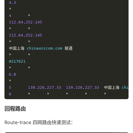
38.104
4.3
.
85.161
te0
*
-
10
-
0
-
6
-
4.ccr41.lax05.atlas
.
cogentco
.
com	
美国
美国加利福尼亚州洛杉矶
4
*
 cogentco
.
美国加利福尼亚州洛杉矶
112.64
.
252.145
 cogentco
.
com	AS174

AS174

*
*
112.64
AS174	
.
252.145
229.5
229.4
*
*
229.4
中国上海
 chinaunicom
.
com 
联通
12
*
154.54
*
.
3.69
154.54
.
3.69
154.54
*
.
3.69
*
154.54
.
3.69
be3359
6.8
.
ccr42
.
lax01
.
atlas
.
cogentco
.
154.54
*
.
3.69
美国加利福尼亚州洛杉矶
 cogentco
.
美国加利福尼亚州洛杉矶
5
139.226
.
227.33
 cogentco
139.226
.
.
227.33
中国上海
 chin
美国加利福尼亚州洛杉矶
6
*
*
 cogentco
*
.
com	AS174

*
*
AS174

7
*
219.158
AS174	
.
228.6
4.170
回程路由
234.3
219.158
.
4.170
*
242.2
219.158
.
4.170
Route-trace 四网路由快速测试：
13
219.158
.
154.54
4.170
.
45.161
*