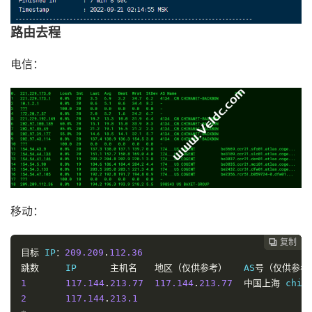
路由去程
电信：
移动：
复制
复制
复制
复制
复制





目标
 IP
：
209.209
.
112.36
跳数
	IP	
主机名
地区（仅供参考）
	AS
号（仅供参考
1
117.144
.
213.77
117.144
.
213.77
中国上海
 chin
2
117.144
.
213.1