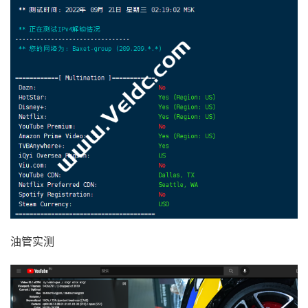
*
274.6
5
  telia
.
dfw03
.
atlas
.
cogentco
.
com 
(
154.54
.
10.154
)
*
6
*
*
7
  lax
-
b22
-
link
.
ip
.
twelve99
.
net 
(
62.115
.
118.247
)
3
18
*
*
*
*
*
8
  chinatelecom
-
ic320371
-
las
-
b24
.
ip
.
twelve99
-
cust
.
n
19
209.209
.
112.36
209.209
.
112.36
美国德克萨斯州
9
*
10
*
11
*
12
*
13
*
14
*
15
*
16
*
17
117.28
.
254.129
199.25
 ms  AS4809  
中国,
福建,
厦
[
Info
]
测试路由
到
厦门电信
CN2 
完成
！
[
Info
]
测试路由
到
浙江杭州联通
中
...
油管实测
traceroute to 
101.71
.
241.238
(
101.71
.
241.238
),
30
 ho
1
*
2
  te0
-
2
-
1
-
1.rcr51.b059724
-
0.dfw01.atlas
.
cogentco
.
c
3
  be2362
.
ccr32
.
dfw01
.
atlas
.
cogentco
.
com 
(
154.54
.
87
4
  be2764
.
ccr41
.
dfw03
.
atlas
.
cogentco
.
com 
(
154.54
.
47