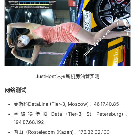
5
  verizon
.
dfw03
.
atlas
.
cogentco
.
com 
(
154.54
.
10.214
)
6
*
7
*
8
*
9
.
48.179
.
152.in
-
addr
.
arpa 
(
152.179
.
48.34
)
192.45
 ms 
10
219.158
.
97.177
202.69
 ms  AS4837  
中国,
上海,
 ch
11
219.158
.
6.205
206.24
 ms  AS4837  
中国,
上海,
 chi
12
219.158
.
7.129
203.68
 ms  AS4837  
中国,
上海,
 chi
13
219.158
.
115.150
214.24
 ms  AS4837  
中国,
浙江,
杭
14
101.69
.
245.206
208.49
 ms  AS4837  
中国,
浙江,
杭
JustHost达拉斯机房油管实测
15
*
16
*
网络测试
17
*
18
*
莫斯科DataLine (Tier-3, Moscow)：46.17.40.85
19
*
20
*
圣彼得堡IQ Data (Tier-3, St. Petersburg)：
21
*
194.87.68.192
22
*
喀山（Rostelecom (Kazan)：176.32.32.133
23
*