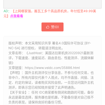
10
223.120
.
6.217
93.33
 ms  AS58453  
美国,
加利福尼亚
11
*
AD：
【上网哪家强，搬瓦工多个高品质机房，年付低至49.99美
12
221.183
.
89.182
266.50
 ms  AS9808  
中国,
上海,
 ch
元】
点我看看
13
221.183
.
89.69
264.17
 ms  AS9808  
中国,
上海,
 chi
14
221.183
.
89.46
269.12
 ms  AS9808  
中国,
上海,
 chi
赞(
0
)
15
221.183
.
40.70
279.98
 ms  AS9808  
中国,
浙江,
杭州

16
*
17
*
18
*
版权声明：本文采用知识共享 署名4.0国际许可协议 [BY-
19
*
NC-SA] 进行授权， 转载请注明出处。
文章名称：《JustHost：美国达拉斯机房20220921最新测
20
*
评，下载速度、速度延迟、路由丢包、性能测评、流媒体解
21
*
锁》
22
*
文章链接：
https://www.veidc.com/35886.html
23
*
【声明】：国外主机测评仅分享信息，不参与任何交易，也
24
*
非中介，所有内容仅代表个人观点，均不作直接、间接、法
25
*
定、约定的保证，读者购买风险自担。一旦您访问国外主机
26
*
测评，即表示您已经知晓并接受了此声明通告。
27
*
【关于安全】：任何 IDC商家都有倒闭和跑路的可能，备份
28
*
永远是最佳选择，服务器也是机器，不勤备份是对自己极不
29
*
负责的表现，请保持良好的备份习惯。
30
*