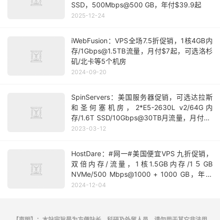
SSD，500Mbps@500 GB，年付$39.9起
2025-12-24
iWebFusion：VPS全场7.5折促销，1核4GB内
存/1Gbps@1.5TB流量，月付$7起，可选洛杉
矶/北卡等5个机房
2024-09-20
SpinServers：美国服务器促销，可选达拉斯
和圣何塞机房，2*E5-2630L v2/64G内
存/1.6T SSD/10Gbps@30TB月流量，月付89
美元
2023-03-12
HostDare：#网一#美国便宜VPS 九折促销，
双倍内存/流量，1核1.5GB内存/1５GB
NVMe/500 Mbps@1000 + 1000 GB，年付
＄9.89起
2024-12-04
【声明】：本站宗旨是为方便站长、科研及外贸人员，请勿用于其它非法用