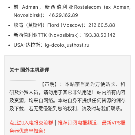
24
*
前 Adman，新西伯利亚Rostelecom (ex Adman,
25
*
Novosibirsk)： 46.29.162.89
26
*
27
*
峡湾（莫斯科）Fiord (Moscow)：212.60.5.88
28
*
新西伯利亚TTK (Novosibirsk)：193.38.50.142
29
*
30
*
USA-达拉斯：lg-dcolo.justhost.ru
[
Info
]
测试路由
到
浙江杭州联通
完成
！
[
Info
]
测试路由
到
浙江杭州移动
中
...
关于 国外主机测评
traceroute to 
112.17
.
0.106
(
112.17
.
0.106
),
30
 hops m
1
*
【声明】：本站宗旨是为方便站长、科
2
  te0
-
2
-
1
-
1.rcr51.b059724
-
0.dfw01.atlas
.
cogentco
.
c
3
  be2362
.
ccr32
.
dfw01
.
atlas
.
cogentco
.
com 
(
154.54
.
87
研及外贸人员，请勿用于其它非法用途！站内所有内容
4
  be2443
.
ccr42
.
iah01
.
atlas
.
cogentco
.
com 
(
154.54
.
44
及资源，均来自网络。本站自身不提供任何资源的储存
5
  be2928
.
ccr21
.
elp01
.
atlas
.
cogentco
.
com 
(
154.54
.
30
及下载，若无意侵犯到您的权利，请及时与我们联系。
6
  be2929
.
ccr31
.
phx01
.
atlas
.
cogentco
.
com 
(
154.54
.
42
7
  be2931
.
ccr41
.
lax01
.
atlas
.
cogentco
.
com 
(
154.54
.
44
点此加入电报交流群
|
推荐订阅电报频道，最新VPS服
8
  be3243
.
ccr41
.
lax05
.
atlas
.
cogentco
.
com 
(
154.54
.
27
9
38.104
.
85.162
93.22
 ms  AS174  
美国,
加利福尼亚州,
务器优惠早知道！