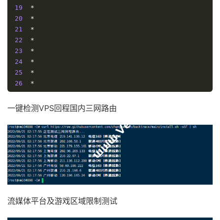
*
219.158
.
16.94
*
19
*
16
*
154.54
.
44.230
20
*
154.54
美国加利福尼亚州洛杉矶
.
44.230
 chinaunicom
.
com 
联通
*
21
*
*
*
	be2443
.
ccr32
.
dfw01
.
atlas
.
cogentco
.
22
*
154.54
.
AS4837	
44.230
*
23
*
*
*
美国德克萨斯州达拉斯
 cogentco
.
24
*
美国德克萨斯州达拉斯
181.9
 cogentco
.
25
*
*
10
	AS174

38.88
.
197.117
	te0
-
13
-
0
-
1
-
6.ccr41.lax04.atl
26
*
11
154.54
.
25.149
	be3360
.
ccr42
.
lax01
.
atlas
.
cog
27
*
*
12
274.6
154.54
.
45.161
	be2932
.
ccr32
.
phx01
.
atlas
.
cog
28
*
一键检测VPS回程国内三网路由
274.7
13
154.54
.
42.78
	be2930
.
ccr21
.
elp01
.
atlas
.
cog
29
*
*
14
154.54
.
29.221
	be2927
.
ccr41
.
iah01
.
atlas
.
cog
30
*
17
15
154.54
154.54
.
.
87.5
41.66
	be2441
.
ccr31
.
dfw01
.
atlas
.
cog
*
16
154.54
.
47.105
	be2356
.
rcr51
.
b059724
-
0.dfw01
[
Info
]
测试路由
到
上海电信(天翼云)
完成
！
*
17
154.54
*
.
87.5
*
*
*
*
[
Info
]
测试路由
到
厦门电信
CN2 
中
...
*
18
209.209
.
112.36
209.209
.
112.36
美国德克萨斯州
traceroute to 
117.28
.
254.129
(
117.28
.
254.129
),
30
 ho
*
美国德克萨斯州达拉斯
 cogentco
.
1
*
*
2
  te0
-
2
-
1
-
1.rcr51.b059724
-
0.dfw01.atlas
.
cogentco
.
c
流媒体平台及游戏区域限制测试
*
3
  be2356
.
ccr31
.
dfw01
.
atlas
.
cogentco
.
com 
(
154.54
.
47
*
4
  be2763
.
ccr41
.
dfw03
.
atlas
.
cogentco
.
com 
(
154.54
.
28