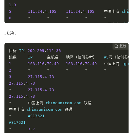
1.9
5
111.24
.
4.105
111.24
.
4.105
中国上海
 chin
6
*
*
*
*
*
7
221.183
.
89.34
221.183
.
89.34
中国上海
 chin
8
*
联通：
*
221.183
.
89.177
*
复制
复制
复制
复制




*
目标
 IP
：
209.209
.
112.36
221.183
跳数
.
89.177
	IP	
*
主机名
地区（仅供参考）
	AS
号（仅供参考
*
1
103.116
.
79.49
103.116
.
79.49
中国上海
 igon
中国上海
2
 chinamobile
*
*
.
com 
移动
*
*
*
*
*
3
27.115
.
4.73
27.115
AS9808	
.
4.73
*
*
*
27.115
.
4.73
42.5
27.115
.
4.73
9
*
223.120
中国上海
 chinaunicom
.
12.133
223.120
.
com 
.
联通
12.133
美国加利福尼亚
10
中国上海
 chinaunicom
223.120
.
6.218
.
com 
联通
223.120
.
6.218
美国加利福尼亚
11
*
	AS17621

38.104
.
85.161
38.104
.
85.161
38.104
*
.
85.161
3.7
	te0
-
10
-
0
-
6
-
4.ccr41.lax05.atlas
.
cogen