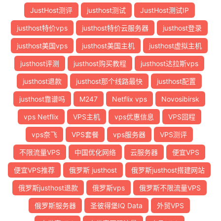
JustHost测评
justhost测试
JustHost测试IP
justhost特价vps
justhost特价云服务器
justhost登录
justhost美国vps
justhost美国主机
justhost虚拟主机
justhost评测
justhost购买教程
justhost达拉斯vps
justhost退款
justhost那个线路最快
justhost配置
justhost靠谱吗
M247
Netflix vps
Novosibirsk
vps Netflix
VPS主机
vps优惠信息
VPS回程
vps奈飞
VPS套餐
vps服务器
VPS测评
不限流量VPS
中国优化网络
云服务器
便宜VPS
便宜VPS推荐
俄罗斯 justhost
俄罗斯justhost搭建网站
俄罗斯justhost退款
俄罗斯vps
俄罗斯不限流量VPS
俄罗斯服务器
圣彼得堡IQ Data
外贸VPS