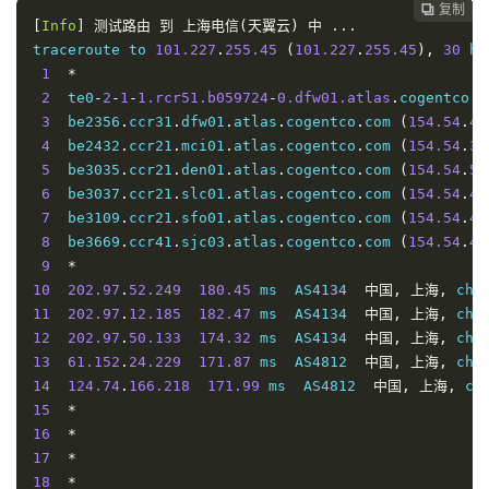
154.54
中国北京
.
 chinaunicom
45.161
.
com 
联通
复制
复制
复制



*
中国北京
 chinaunicom
154.54
.
45.161
.
com 
联通
*
[
Info
]
测试路由
到
上海电信(天翼云)
中
...
154.54
AS4837

.
45.161
traceroute to 
101.227
.
255.45
(
101.227
.
255.45
),
30
 ho
*
AS4837	
美国亚利桑那州凤凰城
*
 cogentco
.
1
*
美国亚利桑那州凤凰城
30.3
 cogentco
.
2
  te0
-
2
-
1
-
1.rcr51.b059724
-
0.dfw01.atlas
.
cogentco
.
c
*
26.1
	AS174

3
  be2356
.
ccr31
.
dfw01
.
atlas
.
cogentco
.
com 
(
154.54
.
47
8
219.158
.
3.50
4
  be2432
.
ccr21
.
mci01
.
atlas
.
cogentco
.
com 
(
154.54
.
3.
*
*
245.2
5
  be3035
.
ccr21
.
den01
.
atlas
.
cogentco
.
com 
(
154.54
.
5.
247
219.158
.
3.50
219.158
.
3.50
6
  be3037
.
ccr21
.
slc01
.
atlas
.
cogentco
.
com 
(
154.54
.
41
*
*
7
  be3109
.
ccr21
.
sfo01
.
atlas
.
cogentco
.
com 
(
154.54
.
44
14
219.158
.
154.54
3.50
.
42.78
中国北京
 chinaunicom
	be2930
.
ccr21
.
com 
.
elp01
联通
.
atlas
.
cog
8
  be3669
.
ccr41
.
sjc03
.
atlas
.
cogentco
.
com 
(
154.54
.
43
15
*
*
9
*
154.54
中国北京
.
 chinaunicom
30.161
.
com 
联通
10
202.97
.
52.249
180.45
 ms  AS4134  
中国,
上海,
 chi
*
*
*
11
202.97
.
12.185
182.47
 ms  AS4134  
中国,
上海,
 chi
be2928
.
AS4837	
ccr42
30.1
.
iah01
.
atlas
.
cogentco
.
12
202.97
.
50.133
174.32
 ms  AS4134  
中国,
上海,
 chi
*
*
*
13
61.152
.
24.229
171.87
 ms  AS4812  
中国,
上海,
 chi
美国德克萨斯州休斯顿
29.1
 cogentco
.
14
124.74
.
166.218
171.99
 ms  AS4812  
中国,
上海,
 ch
*
9
*
*
15
*
*
16
*
*
219.158
.
*
16.94
*
17
*
270.9
*
18
*