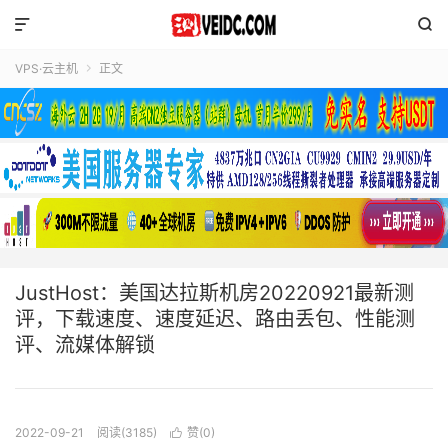


VPS·云主机
正文

JustHost：美国达拉斯机房20220921最新测
评，下载速度、速度延迟、路由丢包、性能测
评、流媒体解锁
2022-09-21
阅读(3185)
赞(
0
)
