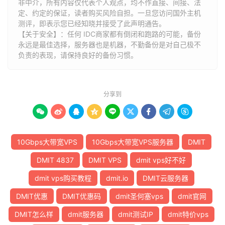
非中介，所有内容仅代表个人观点，均不作直接、间接、法
定、约定的保证，读者购买风险自担。一旦您访问国外主机
测评，即表示您已经知晓并接受了此声明通告。
【关于安全】：任何 IDC商家都有倒闭和跑路的可能，备份
永远是最佳选择，服务器也是机器，不勤备份是对自己极不
负责的表现，请保持良好的备份习惯。
分享到









10Gbps大带宽VPS
10Gbps大带宽VPS服务器
DMIT
DMIT 4837
DMIT VPS
dmit vps好不好
dmit vps购买教程
dmit.io
DMIT云服务器
DMIT优惠
DMIT优惠码
dmit圣何塞vps
dmit官网
DMIT怎么样
dmit服务器
dmit测试IP
dmit特价vps