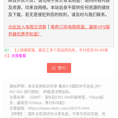
研及外贸人员，请勿用于其它非法用途！站内所有内容
及资源，均来自网络。本站自身不提供任何资源的储存
及下载，若无意侵犯到您的权利，请及时与我们联系。
点此加入电报交流群
|
推荐订阅电报频道，最新VPS服
务器优惠早知道！
AD：
【上网哪家强，搬瓦工多个高品质机房，年付低至49.99美
元】
点我看看
赞(
1
)

版权声明：本文采用知识共享 署名4.0国际许可协议 [BY-
NC-SA] 进行授权， 转载请注明出处。
文章名称：《DMIT：洛杉矶CN2 GIA升级带宽，1Gbps起
步，最高至10Gbps，季付$28起》
文章链接：
https://www.veidc.com/36370.html
【声明】：国外主机测评仅分享信息，不参与任何交易，也