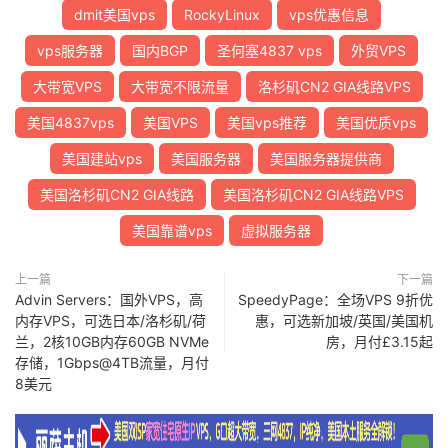
dmit美国vps
RockyLinux
vps优惠信息
vps服务器
国内BGP
圣何塞4837 vps
外贸VPS
大带宽VPS
大带宽不限流量
洛杉矶CN2 GIA线路VPS
美国4837vps
美国VPS
美国vps推荐
美国优质vps
美国建站vps
美国服务器
美国服务器提供商
美国洛杉矶CN2 GIA线路
美国洛杉矶CN2 GIA线路VPS
美国靠谱vps
虚拟服务器
上一篇
下一篇
Advin Servers：国外VPS，高
SpeedyPage：全场VPS 9折优
内存VPS，可选日本/洛杉矶/荷
惠，可选新加坡/英国/美国机
兰，2核10GB内存60GB NVMe
房，月付£3.15起
存储，1Gbps@4TB流量，月付
8美元