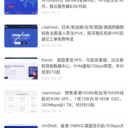
VPS/Hybrid Servers全部4折，VPS低至$1.4/
月，独立服务器$39/月起
2021-10-11
LisaHost：日本/新加坡/台湾/英国/美国西雅图
机房全面接入原生IPv6，购买相应机房VPS后
提交工单免费申请
2025-09-20
Kuroit：美国便宜VPS，可选凤凰城、达拉斯
和坦帕数据中心，KVM虚拟/1Gbps带宽，年付
低至£12起
2023-03-23
Usercloud：预售香港10099和台湾10099线
路的KVM VPS，1核1GB内存16GB SSD，
200Mbps@1 TB，月付$10起
2024-02-19
VmShell：香港 CMIN2/美国洛杉矶10Gbps大