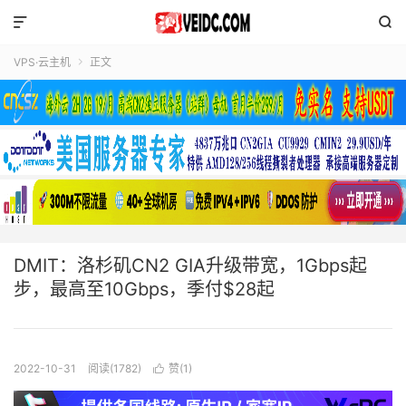


VPS·云主机
正文

DMIT：洛杉矶CN2 GIA升级带宽，1Gbps起
步，最高至10Gbps，季付$28起
2022-10-31
阅读(1782)
赞(
1
)
