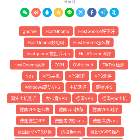
分享到









gnome
HostGnome
HostGnome好不好
HostGnome好用吗
HostGnome怎么样
hostgnome抗投诉vps
HostGnome测评
HostGnome高防
OVH
OVHcloud
TikTok检测
vps
VPS主机
VPS回程
VPS测评
Windows高防VPS
主机测评
促销VPS
国外主机测评
大带宽VPS
德国VPS
德国vps主机
德国VPS怎么样
德国vps推荐
德国VPS测评
德国便宜VPS
德国带防御vps
德国高防vps
德国高防VPS测评
抗投诉vps
抗投诉VPS推荐