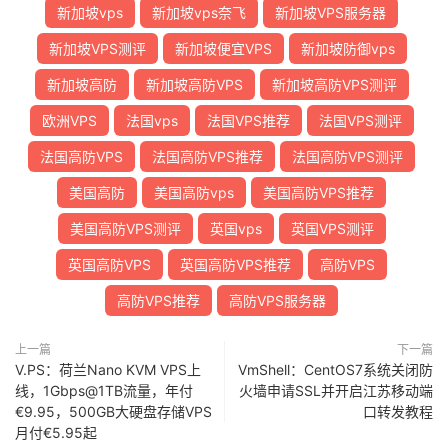
新加坡vps
新加坡vps奈飞
新加坡VPS服务器
新加坡VPS测评
新加坡便宜VPS
新加坡防御vps
新加坡高防
新加坡高防VPS
新加坡高防VPS测评
欧洲VPS
法国vps
法国VPS推荐
法国VPS测评
法国高防VPS
法国高防VPS推荐
法国高防VPS测评
美国高防
美国高防vps
美国高防VPS推荐
美国高防VPS测评
英国vps
英国VPS测评
英国高防VPS
英国高防VPS推荐
高防VPS
高防VPS推荐
高防VPS服务器
上一篇
下一篇
V.PS：荷兰Nano KVM VPS上
VmShell：CentOS7系统关闭防
线，1Gbps@1TB流量，年付
火墙申请SSL并开启江苏移动端
€9.95，500GB大硬盘存储VPS
口转发教程
月付€5.95起