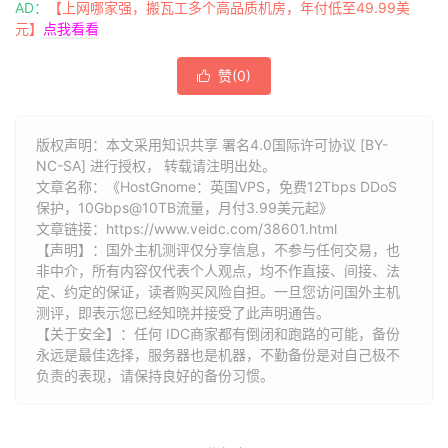
AD：
【上网哪家强，搬瓦工多个高品质机房，年付低至49.99美
元】
点我看看
赞(
0
)

版权声明：本文采用知识共享 署名4.0国际许可协议 [BY-
NC-SA] 进行授权， 转载请注明出处。
文章名称：《HostGnome：英国VPS，免费12Tbps DDoS
保护，10Gbps@10TB流量，月付3.99美元起》
文章链接：
https://www.veidc.com/38601.html
【声明】：国外主机测评仅分享信息，不参与任何交易，也
非中介，所有内容仅代表个人观点，均不作直接、间接、法
定、约定的保证，读者购买风险自担。一旦您访问国外主机
测评，即表示您已经知晓并接受了此声明通告。
【关于安全】：任何 IDC商家都有倒闭和跑路的可能，备份
永远是最佳选择，服务器也是机器，不勤备份是对自己极不
负责的表现，请保持良好的备份习惯。