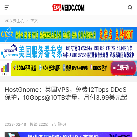


VPS·云主机
正文

HostGnome：英国VPS，免费12Tbps DDoS
保护，10Gbps@10TB流量，月付3.99美元起
2023-02-18
阅读(2225)
赞(
0
)
