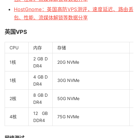
HostGnome：英国高防VPS测评，速度延迟、路由丢
包、性能、流媒体解锁等数据分享
英国VPS
CPU
内存
存储
2 GB D
1核
20G NVMe
1
DR4
4 GB D
1核
30G NVMe
1
DR4
8 GB D
2核
50G NVMe
1
DR4
12 GB
4核
75G NVMe
1
DDR4