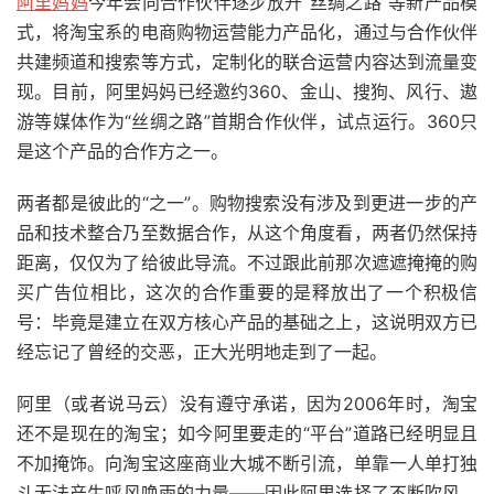
阿里妈妈
今年会向合作伙伴逐步放开“丝绸之路”等新产品模
式，将淘宝系的电商购物运营能力产品化，通过与合作伙伴
共建频道和搜索等方式，定制化的联合运营内容达到流量变
现。目前，阿里妈妈已经邀约360、金山、搜狗、风行、遨
游等媒体作为“丝绸之路”首期合作伙伴，试点运行。360只
是这个产品的合作方之一。
两者都是彼此的“之一”。购物搜索没有涉及到更进一步的产
品和技术整合乃至数据合作，从这个角度看，两者仍然保持
距离，仅仅为了给彼此导流。不过跟此前那次遮遮掩掩的购
买广告位相比，这次的合作重要的是释放出了一个积极信
号：毕竟是建立在双方核心产品的基础之上，这说明双方已
经忘记了曾经的交恶，正大光明地走到了一起。
阿里（或者说马云）没有遵守承诺，因为2006年时，淘宝
还不是现在的淘宝；如今阿里要走的“平台”道路已经明显且
不加掩饰。向淘宝这座商业大城不断引流，单靠一人单打独
斗无法产生呼风唤雨的力量——因此阿里选择了不断吹风、