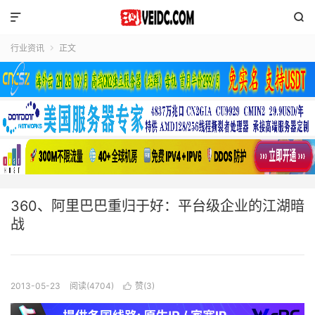


行业资讯
正文

360、阿里巴巴重归于好：平台级企业的江湖暗
战
2013-05-23
阅读(4704)
赞(
3
)
