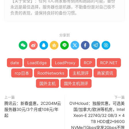
【关于安全】：任何 IDC商家都有倒闭和跑路的可能，备份
永远是最佳选择，服务器也是机器，不勤备份是对自己极不
负责的表现，请保持良好的备份习惯。
分享到









date
LoadEdge
LoadProxy
RCP
RCP.NET
rcp日本
RootNetworks
主机测评
商家资讯
国外主机
国外主机测评
上一篇
下一篇
腾讯云：新春盛惠，2C2G4M云
OVHcloud：独服优惠，可选美
服务器30元/3个月或108元/年
国/加拿大/欧洲等机房，Intel
起
Xeon-E 2274G/32 GB/3 x 4
TB HDD或2*960G
NVMe/1Gbps突发2Gbps不限