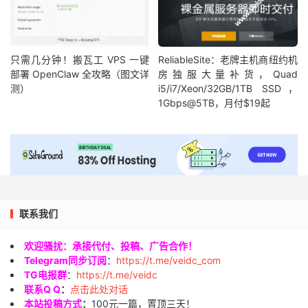
只需几分钟！搬瓦工 VPS 一键
ReliableSite：老牌主机商纽约机
部署 OpenClaw 全攻略（图文详
房独服大量补货，Quad
测）
i5/i7/Xeon/32GB/1TB SSD，
1Gbps@5TB，月付$19起
联系我们
欢迎骚扰：承接代付、投稿、广告合作！
Telegram同步订阅
：
https://t.me/veidc_com
TG电报群
：
https://t.me/veidc
联系Q Q
：
点击此处对话
本站投稿方式
：
100元一篇，置顶三天！