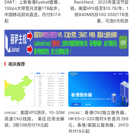
DMIT：上新香港Eyeball套餐，
RackNerd：2023年复活节促
1Gbps大带宽月流量1TB起步，
销，美国VPS低至$10.78/年，1
中国移动双向直连，月付$17.9
核840M内存10G SSD/1TB流
起
量，可选6大机房
相关推荐
cncsz：美国VPS测评，10-30M
cncsz：香港CN2独立服务器，
高速CN2线路， 美区应用全解
HK-E5*2-32G限时9折首月299
锁，2核1GB月付19元起
元，香港/美国云服务器，2H1G
月付19元起