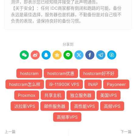
测评，即表示您已经知晓并接受了此声明通告。
【关于安全】：任何 IDC商家都有倒闭和跑路的可能，备份
永远是最佳选择，服务器也是机器，不勤备份是对自己极不
负责的表现，请保持良好的备份习惯。
分享到









hostcram
hostcram优惠
hostcram好不好
hostcram怎么样
i9-11900K VPS
INAP
Payoneer
Proxmox
共享主机
独立服务器
美国VPS
达拉斯VPS
邮件服务器
高性能VPS
高频VPS
高频率VPS
上一篇
下一篇