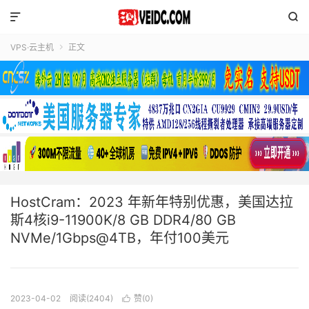


VPS·云主机
正文

HostCram：2023 年新年特别优惠，美国达拉
斯4核i9-11900K/8 GB DDR4/80 GB
NVMe/1Gbps@4TB，年付100美元
2023-04-02
阅读(2404)
赞(
0
)
