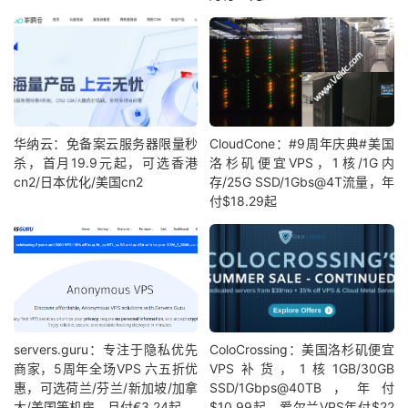
华纳云：免备案云服务器限量秒
CloudCone：#9周年庆典#美国
杀，首月19.9元起，可选香港
洛杉矶便宜VPS，1核/1G内
cn2/日本优化/美国cn2
存/25G SSD/1Gbs@4T流量，年
付$18.29起
servers.guru：专注于隐私优先
ColoCrossing：美国洛杉矶便宜
商家，5周年全场VPS 六五折优
VPS补货，1核1GB/30GB
惠，可选荷兰/芬兰/新加坡/加拿
SSD/1Gbps@40TB，年付
大/美国等机房，月付€3.24起
$10.99起，爱尔兰VPS年付$22