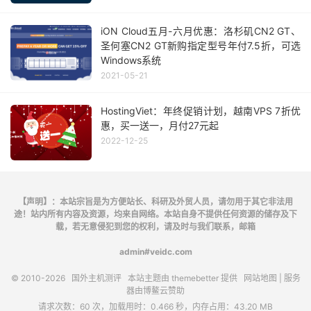
iON Cloud五月-六月优惠：洛杉矶CN2 GT、
圣何塞CN2 GT新购指定型号年付7.5折，可选
Windows系统
2021-05-21
HostingViet：年终促销计划，越南VPS 7折优
惠，买一送一，月付27元起
2022-12-25
【声明】：本站宗旨是为方便站长、科研及外贸人员，请勿用于其它非法用
途！站内所有内容及资源，均来自网络。本站自身不提供任何资源的储存及下
载，若无意侵犯到您的权利，请及时与我们联系，邮箱
admin#veidc.com
© 2010-2026
国外主机测评
本站主题由
themebetter
提供
网站地图
| 服务
器由
博鳌云
赞助
请求次数：60 次，加载用时：0.466 秒，内存占用：43.20 MB