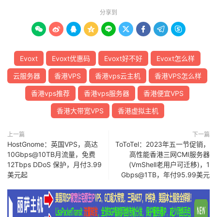
分享到









Evoxt
Evoxt优惠码
Evoxt好不好
Evoxt怎么样
云服务器
香港VPS
香港vps云主机
香港VPS怎么样
香港vps推荐
香港vps服务器
香港便宜VPS
香港大带宽VPS
香港虚拟主机
上一篇
下一篇
HostGnome：英国VPS，高达
ToToTel：2023年五一节促销，
10Gbps@10TB月流量，免费
高性能香港三网CMI服务器
12Tbps DDoS 保护，月付3.99
(VmShell老用户可迁移)，1
美元起
Gbps@1TB，年付95.99美元