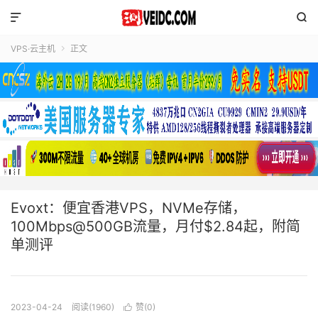


VPS·云主机
正文

Evoxt：便宜香港VPS，NVMe存储，
100Mbps@500GB流量，月付$2.84起，附简
单测评
2023-04-24
阅读(1960)
赞(
0
)
