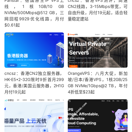
Panstar：德国原生IP VPS上
cncsz：香港VPS测评，高速
线，1核1GB/10 GB
CN2线路，3-15Mbps带宽，可
NVMe/500Mbps@512 GB，三
自由升级，月付19元起，适合轻
网回程9929优化线路，月付
量稳定建站
$0.61起
cncsz：香港CN2独立服务器，
OrangeVPS：八月大促，新加
HK-E5*2-32G限时9折首月299
坡/日本/香港VPS，1核2GB/25
元，香港/美国云服务器，2H1G
GB NVMe/1Gbps@2 TB，年付
月付19元起
4折低至$23起