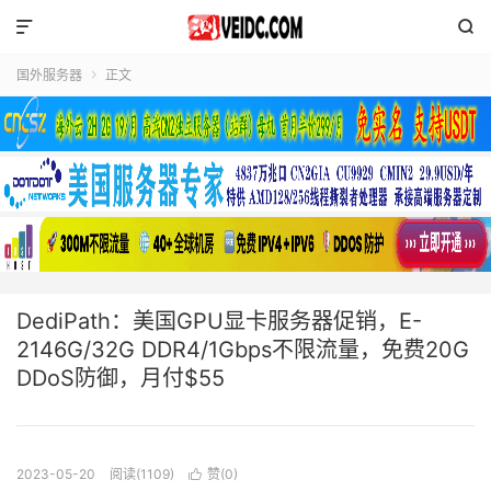


国外服务器
正文

DediPath：美国GPU显卡服务器促销，E-
2146G/32G DDR4/1Gbps不限流量，免费20G
DDoS防御，月付$55
2023-05-20
阅读(1109)
赞(
0
)
