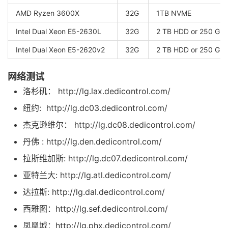
AMD Ryzen 3600X
32G
1TB NVME
Intel Dual Xeon E5-2630L
32G
2 TB HDD or 250 GB
Intel Dual Xeon E5-2620v2
32G
2 TB HDD or 250 GB
网络测试
洛杉矶： http://lg.lax.dedicontrol.com/
纽约: http://lg.dc03.dedicontrol.com/
杰克逊维尔： http://lg.dc08.dedicontrol.com/
丹佛 : http://lg.den.dedicontrol.com/
拉斯维加斯: http://lg.dc07.dedicontrol.com/
亚特兰大: http://lg.atl.dedicontrol.com/
达拉斯: http://lg.dal.dedicontrol.com/
西雅图：http://lg.sef.dedicontrol.com/
凤凰城：http://lg.phx.dedicontrol.com/