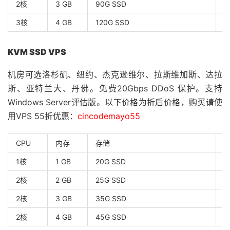
2核
3 GB
90G SSD
1
3核
4 GB
120G SSD
1
KVM SSD VPS
机房可选洛杉矶、纽约、杰克逊维尔、拉斯维加斯、达拉
斯、亚特兰大、丹佛。免费20Gbps DDoS 保护。支持
Windows Server评估版。以下价格为折后价格，购买请使
用VPS 55折优惠：
cincodemayo55
CPU
内存
存储
1核
1 GB
20G SSD
1
2核
2 GB
25G SSD
1
2核
3 GB
35G SSD
1
2核
4 GB
45G SSD
1