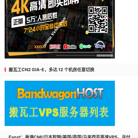
搬瓦工CN2 GIA-E，多达 12 个机房任意切换
Evoxt：香港CMI/日本软银/美国/英国/马来西亚高速VPS，月付