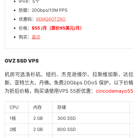
IPv4：5个
防御：20Gbps/10M PPS
优惠码：
6EMQ6GT29O
价格：
$
55 /月（原价95美元/月）
购买：
直达
OVZ SSD VPS
机房可选洛杉矶、纽约、杰克逊维尔、拉斯维加斯、达拉
斯、亚特兰大、丹佛。免费20Gbps DDoS 保护，以下价格
为折后价格，购买请使用VPS 55折优惠：
cincodemayo55
CPU
内存
存储
1核
2 GB
30G SSD
1
2核
2 GB
60G SSD
1