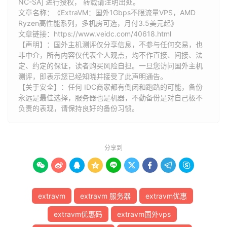
NC-SA] 进行授权， 转载请注明出处。
文章名称：《ExtraVM：国外1Gbps不限流量VPS，AMD
Ryzen高性能系列，多机房可选，月付3.5美元起》
文章链接：
https://www.veidc.com/40618.html
【声明】：国外主机测评仅分享信息，不参与任何交易，也
非中介，所有内容仅代表个人观点，均不作直接、间接、法
定、约定的保证，读者购买风险自担。一旦您访问国外主机
测评，即表示您已经知晓并接受了此声明通告。
【关于安全】：任何 IDC商家都有倒闭和跑路的可能，备份
永远是最佳选择，服务器也是机器，不勤备份是对自己极不
负责的表现，请保持良好的备份习惯。
分享到









extravm
extravm 服务器
extravm优惠
extravm优惠码
extravm国外vps