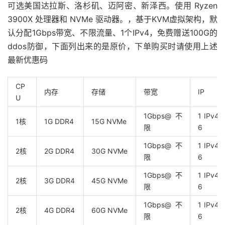
可选美国达拉斯、洛杉矶、迈阿密、新泽西。使用 Ryzen
3900X 处理器和 NVMe 驱动器。，基于KVM虚拟架构，默
认分配1Gbps带宽、不限流量、1个IPv4，免费赠送100G的
ddos防御，下面列出来的是原价，下单购买时请使用上述
最新优惠码
CP
内存
存储
带宽
IP
U
1Gbps@不
1 IPv4, 
1核
1G DDR4
15G NVMe
限
6
1Gbps@不
1 IPv4, 
2核
2G DDR4
30G NVMe
限
6
1Gbps@不
1 IPv4, 
2核
3G DDR4
45G NVMe
限
6
1Gbps@不
1 IPv4, 
2核
4G DDR4
60G NVMe
限
6