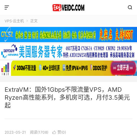


VPS·云主机
正文

ExtraVM：国外1Gbps不限流量VPS，AMD
Ryzen高性能系列，多机房可选，月付3.5美元
起
2023-05-21
阅读(1708)
赞(
0
)
