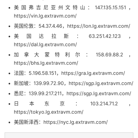
美国弗吉尼亚州文特山：147.135.15.151，
https://vin.lg.extravm.com/
英国伦敦：54.37.4.46，https://lon.lg.extravm.com/
美国达拉斯：63.251.42.123，
https://dal.lg.extravm.com/
加拿大蒙特利尔：158.69.88.2，
https://bhs.lg.extravm.com/
法国：5.196.58.151，https://gra.lg.extravm.com/
新加坡：139.99.72.90，https://sgp.lg.extravm.com/
悉尼：139.99.217.211，https://sgp.lg.extravm.com/
日本东京：103.214.71.2，
https://tokyo.lg.extravm.com/
美国新泽西：https://nyc.lg.extravm.com/