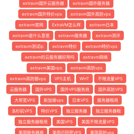
extravm国外云服务器
extravm国外服务器
extravm国外特价vps
extravm国外高防vps
extravm官网
ExtraVM怎么样
extravm日本
extravm是什么意思
extravm服务器
extravm测评
extravm测试ip
extravm特价
extravm特价vps
extravm的云服务器好用吗
extravm网络
extravm美国vps
extravm高防vps
extravm高防御vps
VPS主机
WHT
不限流量VPS
云服务器
国外VPS
国外VPS服务商
国外高防VPS
大带宽VPS
新加坡vps
日本VPS
服务器租用
洛杉矶VPS
特价VPS
独立服务器
独立服务器租
独立服务器租用
美国VPS
美国不限流量VPS
美国服务器商
美国迈阿密VPS
美国高防vps