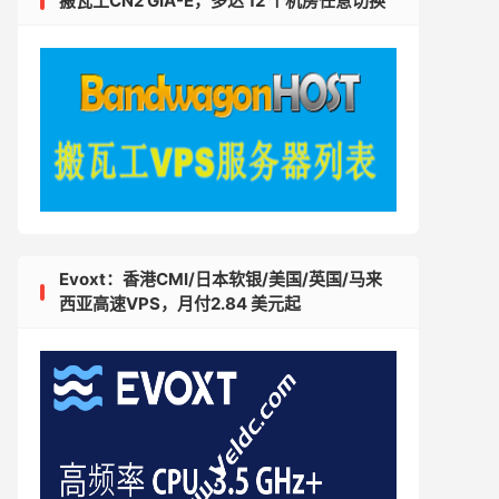
搬瓦工CN2 GIA-E，多达 12 个机房任意切换
Evoxt：香港CMI/日本软银/美国/英国/马来
西亚高速VPS，月付2.84 美元起