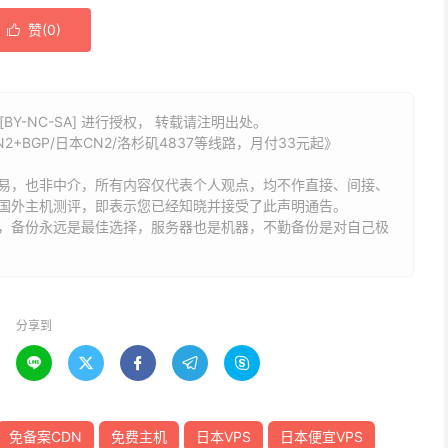
赞(
0
)

BY-NC-SA] 进行授权， 转载请注明出处。
2+BGP/日本CN2/洛杉矶4837等线路，月付33元起》
易，也非中介，所有内容仅代表个人观点，均不作直接、间接、
国外主机测评，即表示您已经知晓并接受了此声明通告。
能，备份永远是最佳选择，服务器也是机器，不勤备份是对自己极
分享到





免备案CDN
免费主机
日本VPS
日本便宜VPS