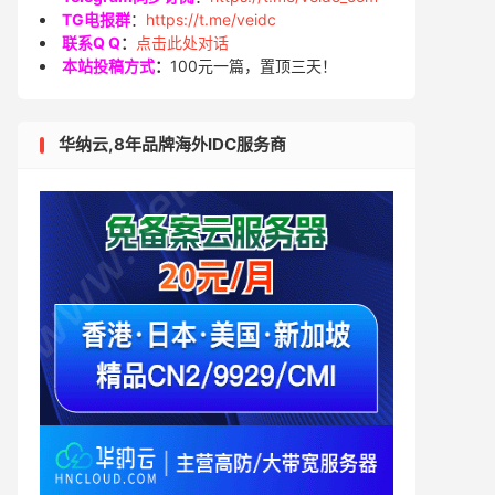
TG电报群
：
https://t.me/veidc
联系Q Q
：
点击此处对话
本站投稿方式
：
100元一篇，置顶三天！
华纳云,8年品牌海外IDC服务商