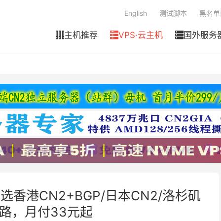
English
测试脚本
黑名单
主机推荐
VPS·云主机
国外服务



选香港CN2+BGP/日本CN2/洛杉矶
线路，月付33元起