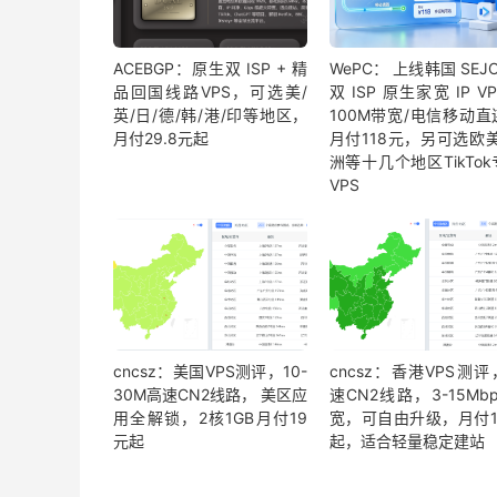
ACEBGP：原生双 ISP + 精
WePC： 上线韩国 SEJ
品回国线路VPS，可选美/
双 ISP 原生家宽 IP V
英/日/德/韩/港/印等地区，
100M带宽/电信移动直
月付29.8元起
月付118元，另可选欧美
洲等十几个地区TikTo
VPS
cncsz：美国VPS测评，10-
cncsz：香港VPS测
30M高速CN2线路， 美区应
速CN2线路，3-15Mb
用全解锁，2核1GB月付19
宽，可自由升级，月付1
元起
起，适合轻量稳定建站