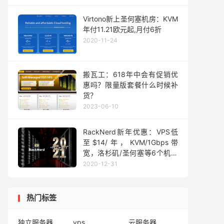
起，常规VPS五折月付24元起
Virtono新上圣何塞机房：KVM
年付11.21欧元起,月付6折
2020-11-24
搬瓦工：618年中会有促销优
惠吗？限量版套餐什么时候补
货？
2023-06-10
RackNerd新年优惠：VPS低
至$14/年，KVM/1Gbps带
宽，洛杉矶/圣何塞等6个机房
可选
2020-12-31
热门标签
独立服务器
vps
云服务器