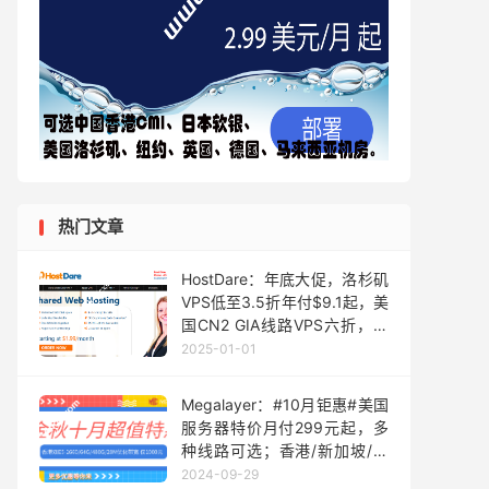
热门文章
HostDare：年底大促，洛杉矶
VPS低至3.5折年付$9.1起，美
国CN2 GIA线路VPS六折，年
付$21.6起
2025-01-01
Megalayer：#10月钜惠#美国
服务器特价月付299元起，多
种线路可选；香港/新加坡/圣
何塞双路E5服务器月付499元
2024-09-29