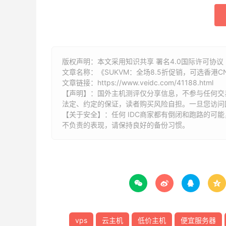
版权声明：本文采用知识共享 署名4.0国际许可协议 [
文章名称：《SUKVM：全场8.5折促销，可选香港CN
文章链接：
https://www.veidc.com/41188.html
【声明】：国外主机测评仅分享信息，不参与任何交
法定、约定的保证，读者购买风险自担。一旦您访问
【关于安全】：任何 IDC商家都有倒闭和跑路的可
不负责的表现，请保持良好的备份习惯。




vps
云主机
低价主机
便宜服务器