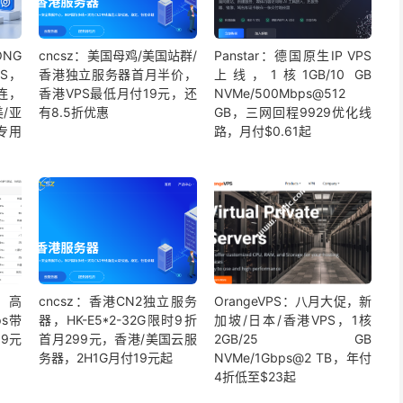
ONG
cncsz：美国母鸡/美国站群/
Panstar：德国原生IP VPS
PS，
香港独立服务器首月半价，
上线，1核1GB/10 GB
连，
香港VPS最低月付19元，还
NVMe/500Mbps@512
/亚
有8.5折优惠
GB，三网回程9929优化线
k专用
路，月付$0.61起
评，高
cncsz：香港CN2独立服务
OrangeVPS：八月大促，新
ps带
器，HK-E5*2-32G限时9折
加坡/日本/香港VPS，1核
9元
首月299元，香港/美国云服
2GB/25 GB
务器，2H1G月付19元起
NVMe/1Gbps@2 TB，年付
4折低至$23起