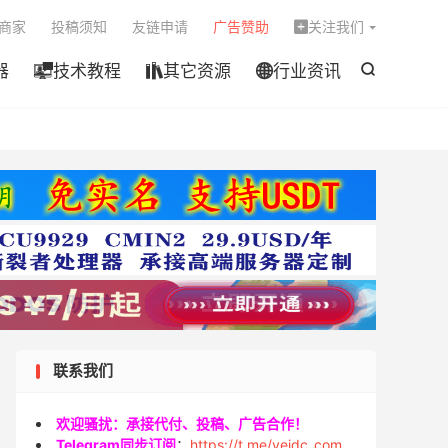

商家
投稿须知
友链申请
广告赞助
关注我们

器
技术教程
其它资源
行业资讯




联系我们
欢迎骚扰：承接代付、投稿、广告合作！
Telegram同步订阅
：
https://t.me/veidc_com