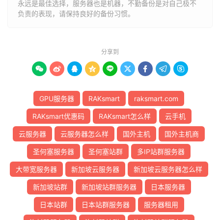
永远是最佳选择，服务器也是机器，不勤备份是对自己极不
负责的表现，请保持良好的备份习惯。
分享到









GPU服务器
RAKsmart
raksmart.com
RAKsmart优惠码
RAKsmart怎么样
云手机
云服务器
云服务器怎么样
国外主机
国外主机商
圣何塞服务器
圣何塞站群
多IP站群服务器
大带宽服务器
新加坡云服务器
新加坡云服务器怎么样
新加坡站群
新加坡站群服务器
日本服务器
日本站群
日本站群服务器
服务器租用