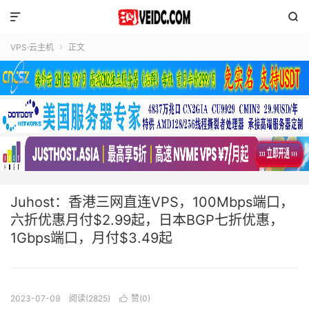


VPS·云主机
正文

Juhost：香港三网直连VPS，100Mbps端口，
六折优惠月付$2.99起，日本BGP七折优惠，
1Gbps端口，月付$3.49起
2023-07-09
阅读(2825)
赞(
0
)
