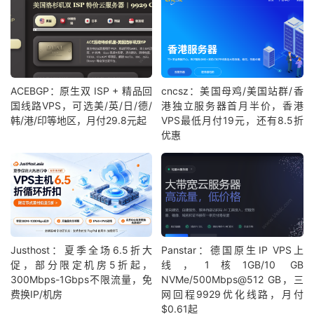
ACEBGP：原生双 ISP + 精品回
cncsz：美国母鸡/美国站群/香
国线路VPS，可选美/英/日/德/
港独立服务器首月半价，香港
韩/港/印等地区，月付29.8元起
VPS最低月付19元，还有8.5折
优惠
Justhost：夏季全场6.5折大
Panstar：德国原生IP VPS上
促，部分限定机房5折起，
线，1核1GB/10 GB
300Mbps-1Gbps不限流量，免
NVMe/500Mbps@512 GB，三
费换IP/机房
网回程9929优化线路，月付
$0.61起