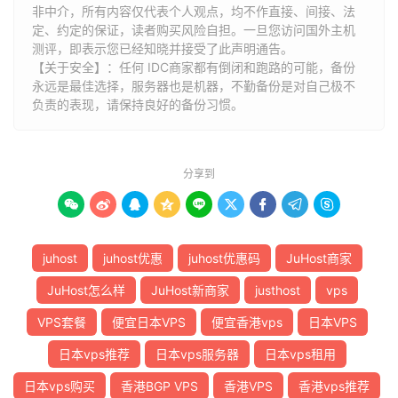
非中介，所有内容仅代表个人观点，均不作直接、间接、法
定、约定的保证，读者购买风险自担。一旦您访问国外主机
测评，即表示您已经知晓并接受了此声明通告。
【关于安全】：任何 IDC商家都有倒闭和跑路的可能，备份
永远是最佳选择，服务器也是机器，不勤备份是对自己极不
负责的表现，请保持良好的备份习惯。
分享到









juhost
juhost优惠
juhost优惠码
JuHost商家
JuHost怎么样
JuHost新商家
justhost
vps
VPS套餐
便宜日本VPS
便宜香港vps
日本VPS
日本vps推荐
日本vps服务器
日本vps租用
日本vps购买
香港BGP VPS
香港VPS
香港vps推荐