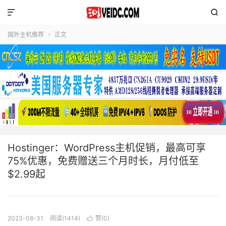


国外主机推荐
正文

Hostinger：WordPress主机促销，最高可享
75%优惠，免费赠送三个月时长，月付低至
$2.99起
2023-08-31
阅读(1414)
赞(
0
)
