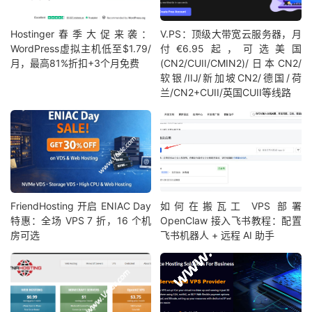
Hostinger春季大促来袭：
V.PS：顶级大带宽云服务器，月
WordPress虚拟主机低至$1.79/
付€6.95起，可选美国
月，最高81%折扣+3个月免费
(CN2/CUII/CMIN2)/日本CN2/
软银/IIJ/新加坡CN2/德国/荷
兰/CN2+CUII/英国CUII等线路
FriendHosting 开启 ENIAC Day
如何在搬瓦工 VPS 部署
特惠：全场 VPS 7 折，16 个机
OpenClaw 接入飞书教程：配置
房可选
飞书机器人 + 远程 AI 助手