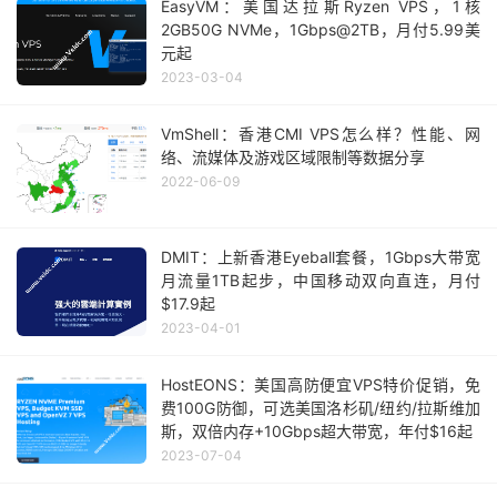
EasyVM：美国达拉斯Ryzen VPS，1核
2GB50G NVMe，1Gbps@2TB，月付5.99美
元起
2023-03-04
VmShell：香港CMI VPS怎么样？性能、网
络、流媒体及游戏区域限制等数据分享
2022-06-09
DMIT：上新香港Eyeball套餐，1Gbps大带宽
月流量1TB起步，中国移动双向直连，月付
$17.9起
2023-04-01
HostEONS：美国高防便宜VPS特价促销，免
费100G防御，可选美国洛杉矶/纽约/拉斯维加
斯，双倍内存+10Gbps超大带宽，年付$16起
2023-07-04