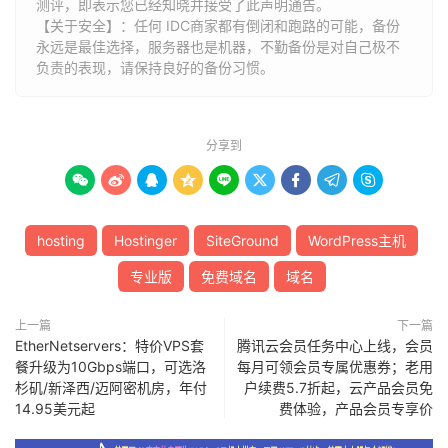
测评，即表示您已经知晓并接受了此声明通告。
【关于安全】：任何 IDC商家都有倒闭和跑路的可能，备份
永远是最佳选择，服务器也是机器，不勤备份是对自己极不
负责的表现，请保持良好的备份习惯。
分享到









hosting
Hostinger
SiteGround
WordPress主机
专业版
免费域名
域名
上一篇
下一篇
EtherNetservers：特价VPS套
腾讯云会员任务中心上线，会员
餐升级为10Gbps端口，可选洛
每月可领会员专属优惠券；老用
杉矶/新泽西/迈阿密机房，年付
户续费5.7折起，云产品会员免
14.95美元起
费体验，产品会员专享价