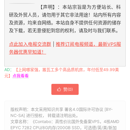
【声明】：本站宗旨是为方便站长、科
研及外贸人员，请勿用于其它非法用途！站内所有内容
及资源，均来自网络。本站自身不提供任何资源的储存
及下载，若无意侵犯到您的权利，请及时与我们联系。
点此加入电报交流群
|
推荐订阅电报频道，最新VPS服
务器优惠早知道！
AD：
【上网哪家强，搬瓦工多个高品质机房，年付低至49.99美
元】
点我看看
赞(
0
)

版权声明：本文采用知识共享 署名4.0国际许可协议 [BY-
NC-SA] 进行授权， 转载请注明出处。
文章名称：《Contabo：高性价比国外免备案VPS，4核AMD
EPYC 7282 CPU/8G内存/200GB SSD，可选德/英/美/新加