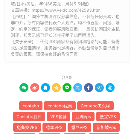
坡/日本/悉尼，年付66美元，月付5.5$起》
文章链接：
https://www.veidc.com/42593.html
【声明】：国外主机测评仅分享信息，不参与任何交易，也
非中介，所有内容仅代表个人观点，均不作直接、间接、法
定、约定的保证，读者购买风险自担。一旦您访问国外主机
测评，即表示您已经知晓并接受了此声明通告。
【关于安全】：任何 IDC商家都有倒闭和跑路的可能，备份
永远是最佳选择，服务器也是机器，不勤备份是对自己极不
负责的表现，请保持良好的备份习惯。
分享到









contabo
contabo优惠
Contabo怎么样
Contabo测评
VPS套餐
亚洲vps
便宜VPS
免备案VPS
德国VPS
悉尼VPS
新加坡vps