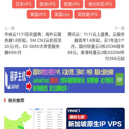
日本VPS
欧洲VPS
欧盟VPS
澳大利亚VPS
美国VPS
英国vps
高性能VPS
上一篇
下一篇
华纳云11.11狂欢盛典：海外云服
腾讯云：11.11云上盛惠，云服务
务器1.8折起，5M CN2云机低至
器首年1.8折起，买1年送3个
20元/月，E5-2660大带宽服务
月，国内轻量云2核2G3M首年
器699/月
88元，香港轻量云2核2G20M年
付288元起
相关推荐