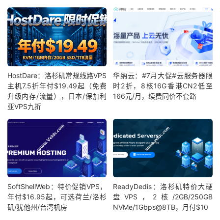
HostDare：洛杉矶常规线路VPS
华纳云：#7月大促#云服务器限
主机7.5折年付$19.49起（免费
时2折，8核16G香港CN2低至
升级内存/流量），日本/保加利
166元/月，续费同价不套路
亚VPS九折
SoftShellWeb：特价促销VPS，
ReadyDedis：洛杉矶特价大硬
年付$16.95起，可选荷兰/洛杉
盘VPS，2核/2GB/250GB
矶/犹他州/台湾机房
NVMe/1Gbps@8TB，月付$10