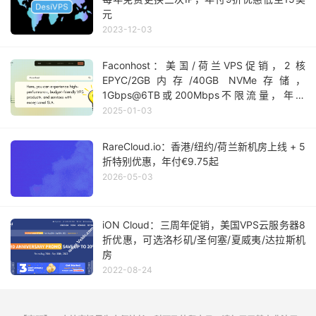
元
2023-12-03
Faconhost：美国/荷兰VPS促销，2 核
EPYC/2GB内存/40GB NVMe存储，
1Gbps@6TB或200Mbps不限流量，年付
£24.25
2025-01-03
RareCloud.io：香港/纽约/荷兰新机房上线 + 5
折特别优惠，年付€9.75起
2026-05-03
iON Cloud：三周年促销，美国VPS云服务器8
折优惠，可选洛杉矶/圣何塞/夏威夷/达拉斯机
房
2022-08-24