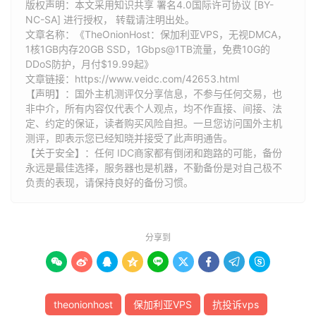
版权声明：本文采用知识共享 署名4.0国际许可协议 [BY-
NC-SA] 进行授权， 转载请注明出处。
文章名称：《TheOnionHost：保加利亚VPS，无视DMCA，
1核1GB内存20GB SSD，1Gbps@1TB流量，免费10G的
DDoS防护，月付$19.99起》
文章链接：
https://www.veidc.com/42653.html
【声明】：国外主机测评仅分享信息，不参与任何交易，也
非中介，所有内容仅代表个人观点，均不作直接、间接、法
定、约定的保证，读者购买风险自担。一旦您访问国外主机
测评，即表示您已经知晓并接受了此声明通告。
【关于安全】：任何 IDC商家都有倒闭和跑路的可能，备份
永远是最佳选择，服务器也是机器，不勤备份是对自己极不
负责的表现，请保持良好的备份习惯。
分享到









theonionhost
保加利亚VPS
抗投诉vps