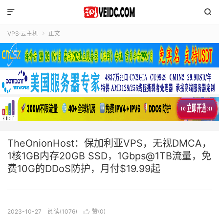


VPS·云主机
正文

TheOnionHost：保加利亚VPS，无视DMCA，
1核1GB内存20GB SSD，1Gbps@1TB流量，免
费10G的DDoS防护，月付$19.99起
2023-10-27
阅读(1076)
赞(
0
)
