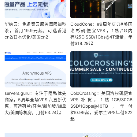
华纳云：免备案云服务器限量秒
CloudCone：#9周年庆典#美国
杀，首月19.9元起，可选香港
洛杉矶便宜VPS，1核/1G内
cn2/日本优化/美国cn2
存/25G SSD/1Gbs@4T流量，年
付$18.29起
servers.guru：专注于隐私优先
ColoCrossing：美国洛杉矶便宜
商家，5周年全场VPS 六五折优
VPS补货，1核1GB/30GB
惠，可选荷兰/芬兰/新加坡/加拿
SSD/1Gbps@40TB，年付
大/美国等机房，月付€3.24起
$10.99起，爱尔兰VPS年付$22
起