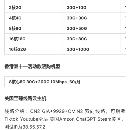
2
核
2G
30G+10G
1
4
核
4G
30G+30G
1
8
核
8G
30G+50G
1
16
核
16G
30G+80G
1
16
核
32G
30G+100G
1
香港双十一活动款限购机型
8
核心
8G 30G+200G 10Mbps 60/
月
美国至臻线路云主机
线路介绍：CN2 GIA+9929+CMIN2 双向线路，可解锁
Tiktok Youtube全局 美国Amzon ChatGPT Steam美区，
测试IP为38.55.57.2