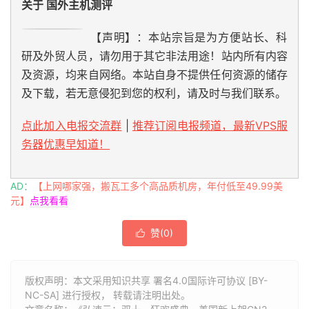
关于 国外主机测评
【声明】：本站宗旨是为方便站长、科
研及外贸人员，请勿用于其它非法用途！站内所有内容
及资源，均来自网络。本站自身不提供任何资源的储存
及下载，若无意侵犯到您的权利，请及时与我们联系。
点此加入电报交流群
|
推荐订阅电报频道，最新VPS服
务器优惠早知道！
AD：
【上网哪家强，搬瓦工多个高品质机房，年付低至49.99美
元】
点我看看
赞(
0
)

版权声明：本文采用知识共享 署名4.0国际许可协议 [BY-
NC-SA] 进行授权， 转载请注明出处。