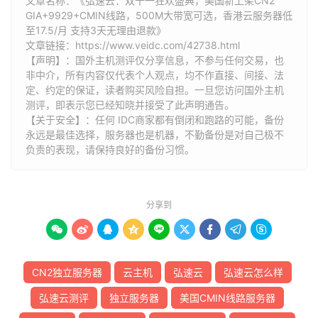
文章名称：《弘速云：双十一狂欢盛典，美国新上架CN2
GIA+9929+CMIN线路，500M大带宽可选，香港云服务器低
至17.5/月 支持3天无理由退款》
文章链接：
https://www.veidc.com/42738.html
【声明】：国外主机测评仅分享信息，不参与任何交易，也
非中介，所有内容仅代表个人观点，均不作直接、间接、法
定、约定的保证，读者购买风险自担。一旦您访问国外主机
测评，即表示您已经知晓并接受了此声明通告。
【关于安全】：任何 IDC商家都有倒闭和跑路的可能，备份
永远是最佳选择，服务器也是机器，不勤备份是对自己极不
负责的表现，请保持良好的备份习惯。
分享到









CN2独立服务器
云主机
弘速云
弘速云怎么样
弘速云测评
独立服务器
美国CMIN线路服务器