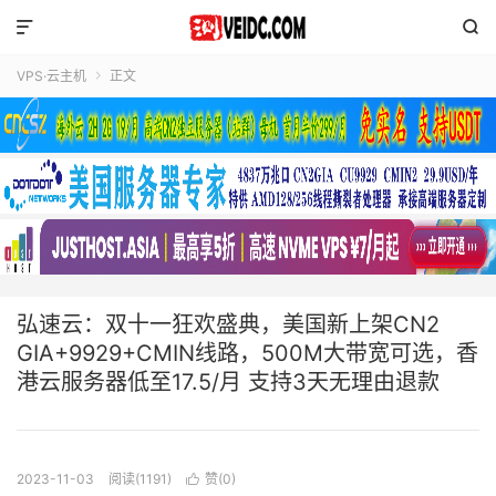


VPS·云主机
正文

弘速云：双十一狂欢盛典，美国新上架CN2
GIA+9929+CMIN线路，500M大带宽可选，香
港云服务器低至17.5/月 支持3天无理由退款
2023-11-03
阅读(1191)
赞(
0
)
