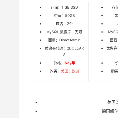
存储：1 GB SSD
存储
带宽：50GB
带
域名：2个
MySQL 数据库：无限
MyS
面板：DirectAdmin
面板：
优惠券代码：2DOLLAR
优惠券
8
价格：
$2 /年
购买：
美国
|
欧洲
购
美国芝加
德国纽伦堡 