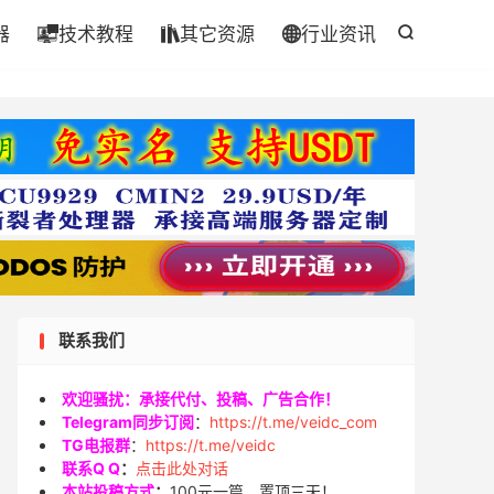
器
技术教程
其它资源
行业资讯




联系我们
欢迎骚扰：承接代付、投稿、广告合作！
Telegram同步订阅
：
https://t.me/veidc_com
TG电报群
：
https://t.me/veidc
联系Q Q
：
点击此处对话
本站投稿方式
：
100元一篇，置顶三天！