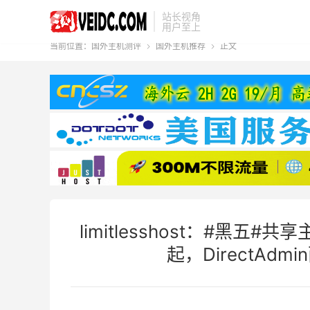
站长视角
用户至上
当前位置：
国外主机测评
国外主机推荐
正文


limitlesshost：#黑五
起，DirectAd