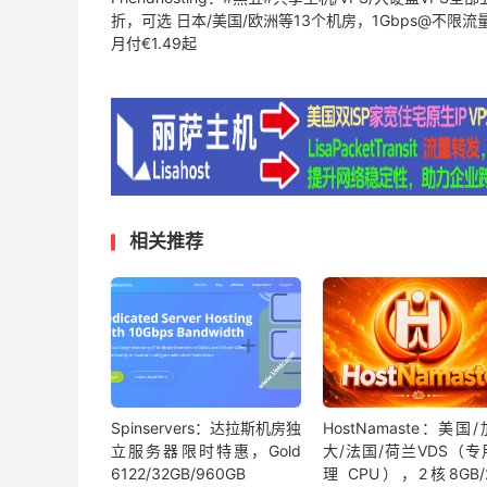
折，可选 日本/美国/欧洲等13个机房，1Gbps@不限流
月付€1.49起
相关推荐
Spinservers：达拉斯机房独
HostNamaste：美国
立服务器限时特惠，Gold
大/法国/荷兰VDS（专
6122/32GB/960GB
理 CPU），2核8GB/