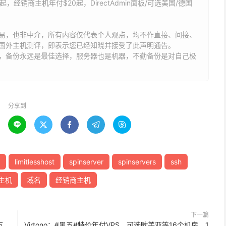
$2起，经销商主机年付$20起，DirectAdmin面板/可选美国/德国
易，也非中介，所有内容仅代表个人观点，均不作直接、间接、
国外主机测评，即表示您已经知晓并接受了此声明通告。
能，备份永远是最佳选择，服务器也是机器，不勤备份是对自己极
分享到





limitlesshost
spinserver
spinservers
ssh
主机
域名
经销商主机
下一篇
五
Virtono：#黑五#特价年付VPS，可选欧美亚等16个机房，1