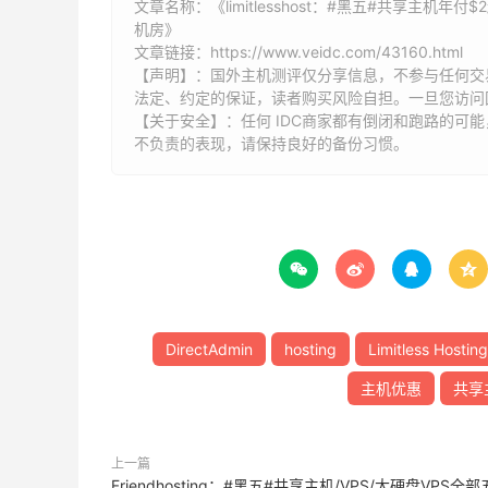
文章名称：《limitlesshost：#黑五#共享主机年付
机房》
文章链接：
https://www.veidc.com/43160.html
【声明】：国外主机测评仅分享信息，不参与任何交
法定、约定的保证，读者购买风险自担。一旦您访问
【关于安全】：任何 IDC商家都有倒闭和跑路的可
不负责的表现，请保持良好的备份习惯。




DirectAdmin
hosting
Limitless Hosting
主机优惠
共享
上一篇
Friendhosting：#黑五#共享主机/VPS/大硬盘VPS全部