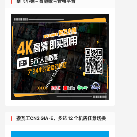
奈飞小铺 – 智能账号合租平台
搬瓦工CN2 GIA-E，多达 12 个机房任意切换