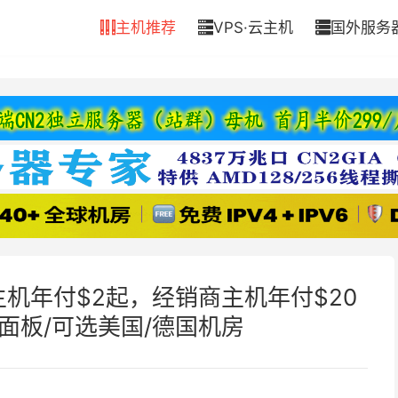
主机推荐
VPS·云主机
国外服务



#共享主机年付$2起，经销商主机年付$20
min面板/可选美国/德国机房