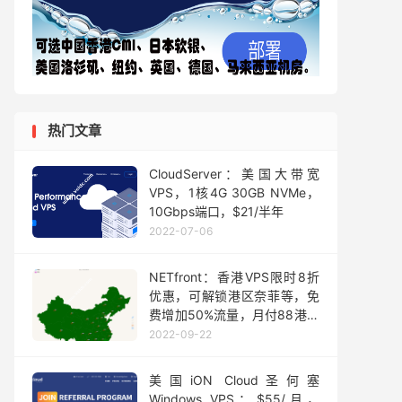
热门文章
CloudServer：美国大带宽
VPS，1核4G 30GB NVMe，
10Gbps端口，$21/半年
2022-07-06
NETfront：香港VPS限时8折
优惠，可解锁港区奈菲等，免
费增加50%流量，月付88港元
起
2022-09-22
美国iON Cloud圣何塞
Windows VPS：$55/月，