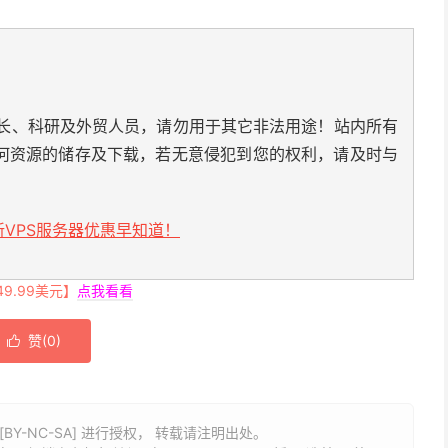
长、科研及外贸人员，请勿用于其它非法用途！站内所有
何资源的储存及下载，若无意侵犯到您的权利，请及时与
VPS服务器优惠早知道！
.99美元】
点我看看
赞(
0
)

BY-NC-SA] 进行授权， 转载请注明出处。