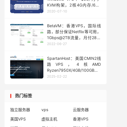
KVM构架，2核4G内存/60G
SSD，30Mbps带宽，CN2
2020-07-10
GIA线路
BetaVM：香港VPS，国际线
路，部分保证Netflix等可用，
1Gbps@2TB流量，月付28元
起
2022-06-27
SpartanHost：美国CMIN2线
路VPS，4核AMD
Ryzen7950X/4GB/100GB
NVMe，200Mbps-
2025-02-22
1Gbps@2TB/达量限速，免费
20Gb/s TCP DDoS 高防，月
付$24起
热门标签
独立服务器
vps
云服务器
美国VPS
虚拟主机
香港VPS