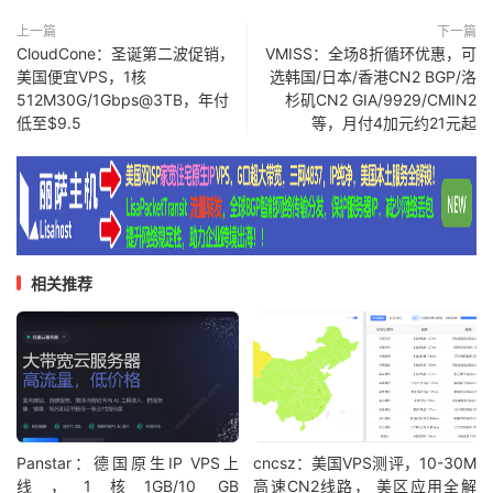
上一篇
下一篇
CloudCone：圣诞第二波促销，
VMISS：全场8折循环优惠，可
美国便宜VPS，1核
选韩国/日本/香港CN2 BGP/洛
512M30G/1Gbps@3TB，年付
杉矶CN2 GIA/9929/CMIN2
低至$9.5
等，月付4加元约21元起
相关推荐
Panstar：德国原生IP VPS上
cncsz：美国VPS测评，10-30M
线，1核1GB/10 GB
高速CN2线路， 美区应用全解