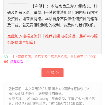
【声明】：本站宗旨是为方便站长、科
研及外贸人员，请勿用于其它非法用途！站内所有内容
及资源，均来自网络。本站自身不提供任何资源的储存
及下载，若无意侵犯到您的权利，请及时与我们联系。
点此加入电报交流群
|
推荐订阅电报频道，最新VPS服
务器优惠早知道！
AD：
【上网哪家强，搬瓦工多个高品质机房，年付低至49.99美
元】
点我看看
赞(
0
)

版权声明：本文采用知识共享 署名4.0国际许可协议 [BY-
NC-SA] 进行授权， 转载请注明出处。
文章名称：《ColoCrossing：年末促销，美国VPS 七五折优
惠，可选洛杉矶/纽约机房，1核1GB内存25GB SSD，