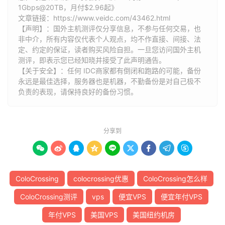
1Gbps@20TB，月付$2.96起》
文章链接：
https://www.veidc.com/43462.html
【声明】：国外主机测评仅分享信息，不参与任何交易，也
非中介，所有内容仅代表个人观点，均不作直接、间接、法
定、约定的保证，读者购买风险自担。一旦您访问国外主机
测评，即表示您已经知晓并接受了此声明通告。
【关于安全】：任何 IDC商家都有倒闭和跑路的可能，备份
永远是最佳选择，服务器也是机器，不勤备份是对自己极不
负责的表现，请保持良好的备份习惯。
分享到









ColoCrossing
colocrossing优惠
ColoCrossing怎么样
ColoCrossing测评
vps
便宜VPS
便宜年付VPS
年付VPS
美国VPS
美国纽约机房