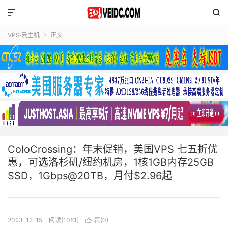


VPS·云主机
正文

ColoCrossing：年末促销，美国VPS 七五折优
惠，可选洛杉矶/纽约机房，1核1GB内存25GB
SSD，1Gbps@20TB，月付$2.96起
2023-12-15
阅读(1081)
赞(
0
)
