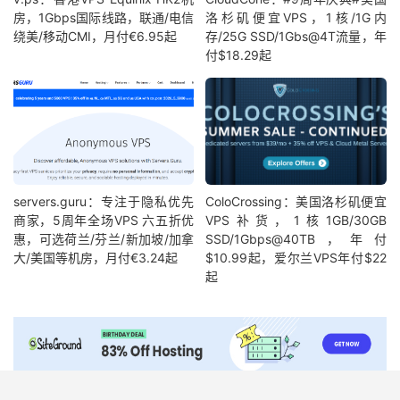
房，1Gbps国际线路，联通/电信
洛杉矶便宜VPS，1核/1G内
绕美/移动CMI，月付€6.95起
存/25G SSD/1Gbs@4T流量，年
付$18.29起
servers.guru：专注于隐私优先
ColoCrossing：美国洛杉矶便宜
商家，5周年全场VPS 六五折优
VPS补货，1核1GB/30GB
惠，可选荷兰/芬兰/新加坡/加拿
SSD/1Gbps@40TB，年付
大/美国等机房，月付€3.24起
$10.99起，爱尔兰VPS年付$22
起