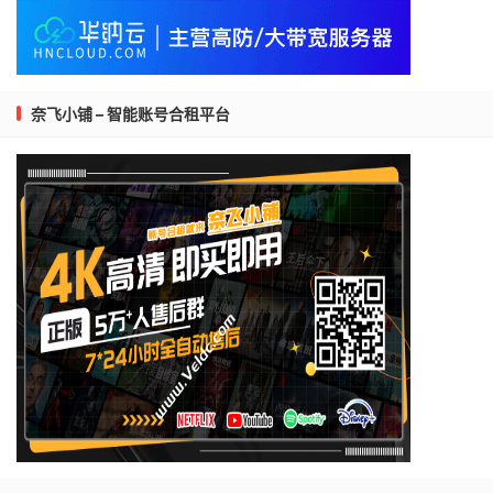
奈飞小铺 – 智能账号合租平台