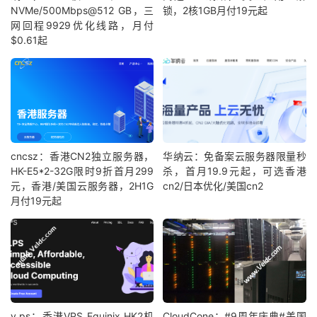
NVMe/500Mbps@512 GB，三
锁，2核1GB月付19元起
网回程9929优化线路，月付
$0.61起
cncsz：香港CN2独立服务器，
华纳云：免备案云服务器限量秒
HK-E5*2-32G限时9折首月299
杀，首月19.9元起，可选香港
元，香港/美国云服务器，2H1G
cn2/日本优化/美国cn2
月付19元起
v.ps：香港VPS Equinix HK2机
CloudCone：#9周年庆典#美国