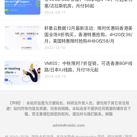
塞/达拉斯机房，月付$6起
2024-09-11
轩墨云数据12月最新活动：限时优惠码香港美
国全场9折购买，香港特惠抢购，4H2G仅36/
月，美国特惠限时抢购4H8G仅58/月
2023-12-10
VMISS：中秋限时7折促销，可选香港BGP线
路/日本IIJ线路，月付18元起
2024-09-15
【声明】：本站宗旨是为方便站长、科研及外贸人员，请勿用于其它非法用
途！站内所有内容及资源，均来自网络。本站自身不提供任何资源的储存及下
载，若无意侵犯到您的权利，请及时与我们联系，邮箱
admin#veidc.com
© 2010-2026
国外主机测评
本站主题由
themebetter
提供
网站地图
| 服务