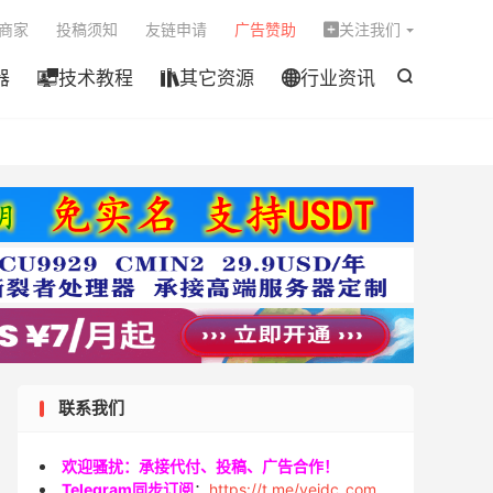

商家
投稿须知
友链申请
广告赞助
关注我们

器
技术教程
其它资源
行业资讯




联系我们
欢迎骚扰：承接代付、投稿、广告合作！
Telegram同步订阅
：
https://t.me/veidc_com