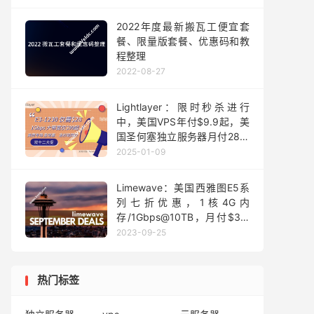
2022年度最新搬瓦工便宜套
餐、限量版套餐、优惠码和教
程整理
2022-08-27
Lightlayer：限时秒杀进行
中，美国VPS年付$9.9起，美
国圣何塞独立服务器月付28美
元
2025-01-09
Limewave：美国西雅图E5系
列七折优惠，1核4G内
存/1Gbps@10TB，月付$3.5
起，便宜年付VPS 12美元起
2023-09-25
热门标签