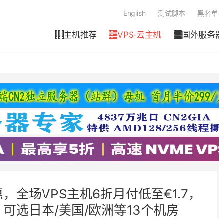
English
测试脚本
黑名单
主机推荐
VPS·云主机
国外服务



年特惠，全场VPS主机6折月付低至€1.7，
量，可选日本/美国/欧洲等13个机房