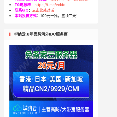
TG电报群
：
https://t.me/veidc
联系Q Q
：
点击此处对话
本站投稿方式
：
100元一篇，置顶三天！
华纳云,8年品牌海外IDC服务商