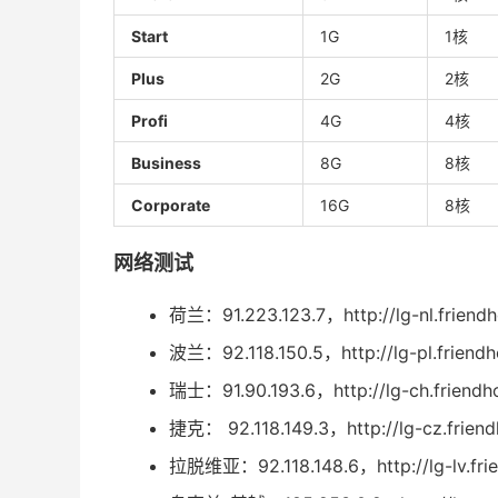
Start
1G
1核
Plus
2G
2核
Profi
4G
4核
Business
8G
8核
Corporate
16G
8核
网络测试
荷兰：91.223.123.7，http://lg-nl.friendh
波兰：92.118.150.5，http://lg-pl.friendh
瑞士：91.90.193.6，http://lg-ch.friendho
捷克： 92.118.149.3，http://lg-cz.friend
拉脱维亚：92.118.148.6，http://lg-lv.frie