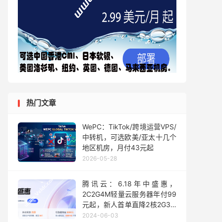
热门文章
WePC：TikTok/跨境运营VPS/
中转机，可选欧美/亚太十几个
地区机房，月付43元起
2026-05-28
腾讯云：6.18年中盛惠，
2C2G4M轻量云服务器年付99
元起，新人首单直降2核2G3M
云服务器 82元/年
2024-06-03