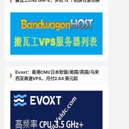
搬瓦工CN2 GIA-E，多达 12 个机房任意切换
Evoxt：香港CMI/日本软银/美国/英国/马来
西亚高速VPS，月付2.84 美元起