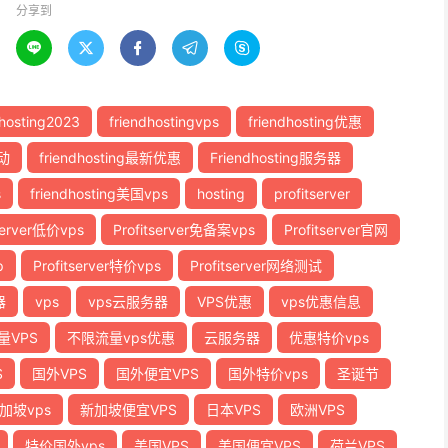
分享到





hosting2023
friendhostingvps
friendhosting优惠
活动
friendhosting最新优惠
Friendhosting服务器
s
friendhosting美国vps
hosting
profitserver
tserver低价vps
Profitserver免备案vps
Profitserver官网
p
Profitserver特价vps
Profitserver网络测试
器
vps
vps云服务器
VPS优惠
vps优惠信息
量VPS
不限流量vps优惠
云服务器
优惠特价vps
S
国外VPS
国外便宜VPS
国外特价vps
圣诞节
加坡vps
新加坡便宜VPS
日本VPS
欧洲VPS
特价国外vps
美国VPS
美国便宜VPS
荷兰VPS