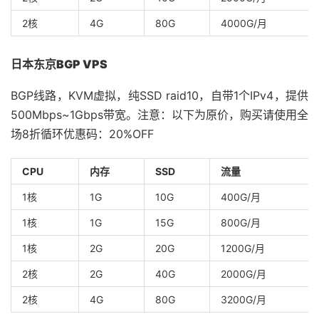
2核
4G
80G
4000G/月
日本东京BGP VPS
BGP线路，KVM虚拟，纯SSD raid10，自带1个IPv4，提供
500Mbps~1Gbps带宽。注意：以下为原价，购买请使用全
场8折循环优惠码：20%OFF
CPU
内存
SSD
流量
1核
1G
10G
400G/月
1核
1G
15G
800G/月
1核
2G
20G
1200G/月
2核
2G
40G
2000G/月
2核
4G
80G
3200G/月