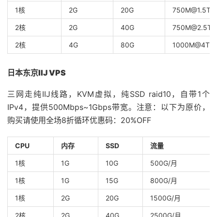
1核
2G
20G
750M@1.5T
2核
2G
40G
750M@2.5T
2核
4G
80G
1000M@4T
日本东京IIJ VPS
三网走纯IIJ线路，KVM虚拟，纯SSD raid10，自带1个
IPv4，提供500Mbps~1Gbps带宽。注意：以下为原价，
购买请使用全场8折循环优惠码：20%OFF
CPU
内存
SSD
流量
1核
1G
10G
500G/月
1核
1G
15G
800G/月
1核
2G
20G
1500G/月
2核
2G
40G
2500G/月