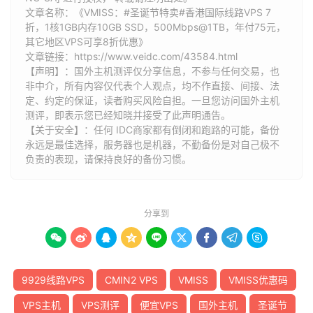
文章名称：《VMISS：#圣诞节特卖#香港国际线路VPS 7
折，1核1GB内存10GB SSD，500Mbps@1TB，年付75元，
其它地区VPS可享8折优惠》
文章链接：
https://www.veidc.com/43584.html
【声明】：国外主机测评仅分享信息，不参与任何交易，也
非中介，所有内容仅代表个人观点，均不作直接、间接、法
定、约定的保证，读者购买风险自担。一旦您访问国外主机
测评，即表示您已经知晓并接受了此声明通告。
【关于安全】：任何 IDC商家都有倒闭和跑路的可能，备份
永远是最佳选择，服务器也是机器，不勤备份是对自己极不
负责的表现，请保持良好的备份习惯。
分享到









9929线路VPS
CMIN2 VPS
VMISS
VMISS优惠码
VPS主机
VPS测评
便宜VPS
国外主机
圣诞节