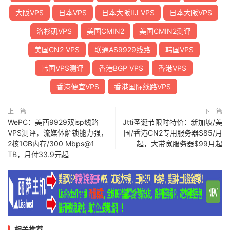
大阪VPS
日本VPS
日本大阪IIJ VPS
日本大阪VPS
洛杉矶VPS
美国CMIN2
美国CMIN2测评
美国CN2 VPS
联通AS9929线路
韩国VPS
韩国VPS测评
香港BGP VPS
香港VPS
香港便宜VPS
香港国际线路VPS
上一篇
下一篇
WePC：美西9929双isp线路
Jtti圣诞节限时特价：新加坡/美
VPS测评，流媒体解锁能力强，
国/香港CN2专用服务器$85/月
2核1GB内存/300 Mbps@1
起，大带宽服务器$99月起
TB，月付33.9元起
相关推荐