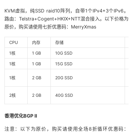
KVM虚拟，纯SSD raid10阵列，自带1个IPv4+3个IPv6。
路由：Telstra+Cogent+HKIX+NTT混合接入。以下价格为
原价，购买请使用七折优惠码：MerryXmas
CPU
内存
存储
1核
1 GB
10G SSD
5
1核
1 GB
15G SSD
5
1核
2 GB
20G SSD
8
2核
2 GB
40G SSD
1
香港优化BGP Ⅱ
注意：以下为原价，购买请使用全场8折循环优惠码：