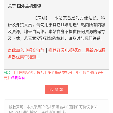
关于 国外主机测评
【声明】：本站宗旨是为方便站长、科
研及外贸人员，请勿用于其它非法用途！站内所有内容
及资源，均来自网络。本站自身不提供任何资源的储存
及下载，若无意侵犯到您的权利，请及时与我们联系。
点此加入电报交流群
|
推荐订阅电报频道，最新VPS服
务器优惠早知道！
AD：
【上网哪家强，搬瓦工多个高品质机房，年付低至49.99美
元】
点我看看
赞(
0
)

版权声明：本文采用知识共享 署名4.0国际许可协议 [BY-
NC-SA] 进行授权， 转载请注明出处。