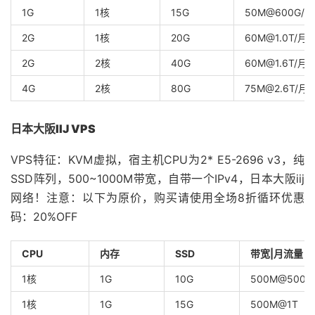
1G
1核
15G
50M@600G/月
2G
1核
20G
60M@1.0T/月
2G
2核
40G
60M@1.6T/月
4G
2核
80G
75M@2.6T/月
日本大阪IIJ VPS
VPS特征：KVM虚拟，宿主机CPU为2* E5-2696 v3，纯
SSD阵列，500~1000M带宽，自带一个IPv4，日本大阪iij
网络！注意：以下为原价，购买请使用全场8折循环优惠
码：20%OFF
CPU
内存
SSD
带宽|月流量
1核
1G
10G
500M@500G
1核
1G
15G
500M@1T