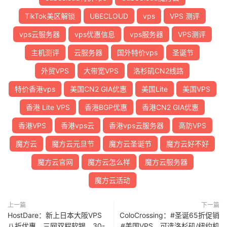
TikTok美区解锁
UBECLOUD
vps
VPS 测评
vps云服务器
vps优惠信息
vps服务器
VPS测评
主机测评
云服务器
国外特价vps
圣诞节
外贸VPS
大带宽VPS
洛杉矶CN2线路
特价香港vps
美国CN2 GIA优惠
美国Lite
美国VPS
香港 Lite VPS
香港BGP优惠
香港CN2 GIA优惠
香港VPS
香港vps云
香港vps云服务器
高防VPS
魔方云
魔方云元旦节
魔方云圣诞节
魔方云好不好
魔方云官网
魔方云怎么样
魔方云服务器
魔方云活动
上一篇
下一篇
HostDare：新上日本大阪VPS
ColoCrossing：#圣诞65折促销
八折优惠，三网双程软银，30-
#美国VPS，可选洛杉矶/纽约机