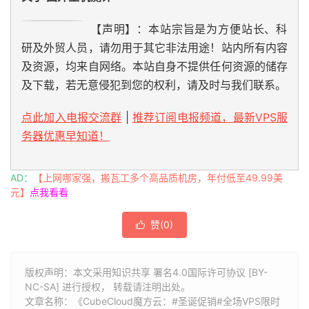
【声明】：本站宗旨是为方便站长、科
研及外贸人员，请勿用于其它非法用途！站内所有内容
及资源，均来自网络。本站自身不提供任何资源的储存
及下载，若无意侵犯到您的权利，请及时与我们联系。
点此加入电报交流群
|
推荐订阅电报频道，最新VPS服
务器优惠早知道！
AD：
【上网哪家强，搬瓦工多个高品质机房，年付低至49.99美
元】
点我看看
赞(
0
)

版权声明：本文采用知识共享 署名4.0国际许可协议 [BY-
NC-SA] 进行授权， 转载请注明出处。
文章名称：《CubeCloud魔方云：#圣诞促销#全场VPS限时