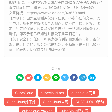
8.8折优惠，香港招牌CN2 GIA/美国CN2 GIA/美西CU4837/
香港Lite NTT，赠送高级版CC硬件清洗，月付34元起》
文章链接：
https://www.veidc.com/43650.html
【声明】：国外主机测评仅分享信息，不参与任何交易，也
非中介，所有内容仅代表个人观点，均不作直接、间接、法
定、约定的保证，读者购买风险自担。一旦您访问国外主机
测评，即表示您已经知晓并接受了此声明通告。
【关于安全】：任何 IDC商家都有倒闭和跑路的可能，备份
永远是最佳选择，服务器也是机器，不勤备份是对自己极不
负责的表现，请保持良好的备份习惯。
分享到









CubeCloud
cubecloud.net
cubecloud元旦
CubeCloud好不好
CubeCloud官网
CUBECLOUD活动
cubecloud特价vps
CubeCloud魔方云