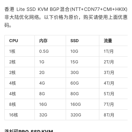
香港 Lite SSD KVM BGP混合(NTT+CDN77+CMI+HKIX)
非大陆优化网络。以下价格为原价，购买请使用上面优惠
码。
CPU
内存
SSD
流量
1核
0.5G
10G
1T/月
2核
1G
15G
2T/月
2核
2G
30G
3T/月
4核
4G
60G
4T/月
4核
8G
80G
5T/月
8核
16G
160G
7T/月
16核
32G
320G
8T/月
洛杉矶PRO SSD KVM