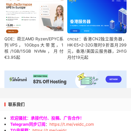
QDE：荷兰AMD Ryzen/EPYC系
cncsz：香港CN2独立服务器，
列VPS，10Gbps大带宽，1
HK-E5*2-32G限时9折首月299
核/1GB/15GB NVMe，月付
元，香港/美国云服务器，2H1G
€3.95起
月付19元起
联系我们
欢迎骚扰：承接代付、投稿、广告合作！
Telegram同步订阅
：
https://t.me/veidc_com
TG电报群
：
https://t.me/veidc