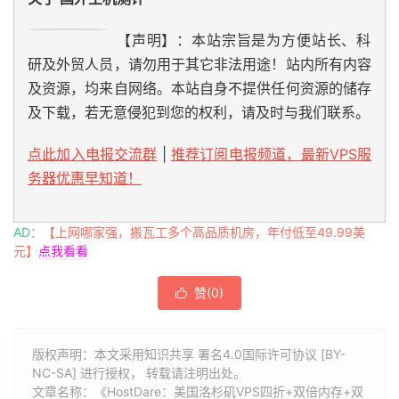
【声明】：本站宗旨是为方便站长、科
研及外贸人员，请勿用于其它非法用途！站内所有内容
及资源，均来自网络。本站自身不提供任何资源的储存
及下载，若无意侵犯到您的权利，请及时与我们联系。
点此加入电报交流群
|
推荐订阅电报频道，最新VPS服
务器优惠早知道！
AD：
【上网哪家强，搬瓦工多个高品质机房，年付低至49.99美
元】
点我看看
赞(
0
)

版权声明：本文采用知识共享 署名4.0国际许可协议 [BY-
NC-SA] 进行授权， 转载请注明出处。
文章名称：《HostDare：美国洛杉矶VPS四折+双倍内存+双