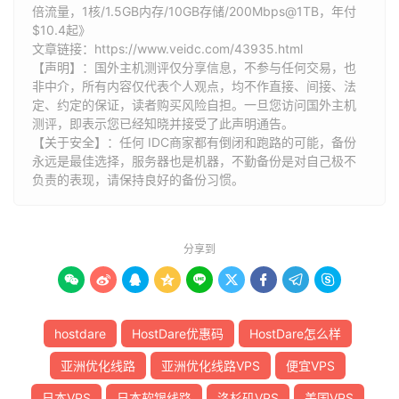
倍流量，1核/1.5GB内存/10GB存储/200Mbps@1TB，年付
$10.4起》
文章链接：
https://www.veidc.com/43935.html
【声明】：国外主机测评仅分享信息，不参与任何交易，也
非中介，所有内容仅代表个人观点，均不作直接、间接、法
定、约定的保证，读者购买风险自担。一旦您访问国外主机
测评，即表示您已经知晓并接受了此声明通告。
【关于安全】：任何 IDC商家都有倒闭和跑路的可能，备份
永远是最佳选择，服务器也是机器，不勤备份是对自己极不
负责的表现，请保持良好的备份习惯。
分享到









hostdare
HostDare优惠码
HostDare怎么样
亚洲优化线路
亚洲优化线路VPS
便宜VPS
日本VPS
日本软银线路
洛杉矶VPS
美国VPS