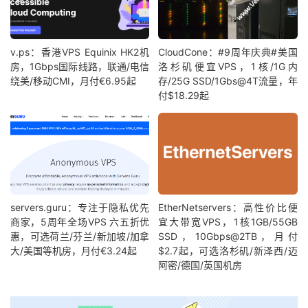
v.ps：香港VPS Equinix HK2机
CloudCone：#9周年庆典#美国
房，1Gbps国际线路，联通/电信
洛杉矶便宜VPS，1核/1G内
绕美/移动CMI，月付€6.95起
存/25G SSD/1Gbs@4T流量，年
付$18.29起
servers.guru：专注于隐私优先
EtherNetservers：高性价比便
商家，5周年全场VPS 六五折优
宜大带宽VPS，1核1GB/55GB
惠，可选荷兰/芬兰/新加坡/加拿
SSD，10Gbps@2TB，月付
大/美国等机房，月付€3.24起
$2.7起，可选洛杉矶/新泽西/迈
阿密/德国/英国机房