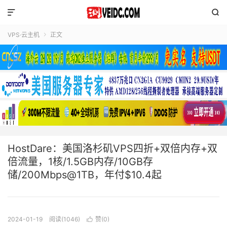


VPS·云主机
正文

HostDare：美国洛杉矶VPS四折+双倍内存+双
倍流量，1核/1.5GB内存/10GB存
储/200Mbps@1TB，年付$10.4起
2024-01-19
阅读(1046)
赞(
0
)
