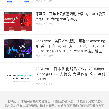
2022-03-01
阿里云：开年上云优惠活动持续中，100+款云
产品0.26折起低至年付35元
2022-03-25
RackNerd：美国VPS促销，可选colocrossing
等美国六大机房，1核1GB/20GB
SSD/1Gbps@1.5 TB，年付$10.99起，独立服
务器月付$64.95起，13个可用IP
2025-04-02
RFCHost：日本优化线路VPS，200Mbps-
1Gbps@1TB，支持免费媒体解锁，年付
$71.99
2025-07-12
【声明】：本站宗旨是为方便站长、科研及外贸人员，请勿用于其它非法用
途！站内所有内容及资源，均来自网络。本站自身不提供任何资源的储存及下