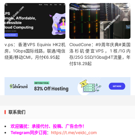
v.ps：香港VPS Equinix HK2机
CloudCone：#9周年庆典#美国
房，1Gbps国际线路，联通/电信
洛杉矶便宜VPS，1核/1G内
绕美/移动CMI，月付€6.95起
存/25G SSD/1Gbs@4T流量，年
付$18.29起
联系我们
欢迎骚扰：承接代付、投稿、广告合作！
Telegram同步订阅
：
https://t.me/veidc_com