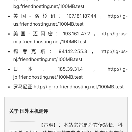
bg.friendhosting.net/100MB.test
美国-洛杉矶：107.181.187.44，http://lg-
us.friendhosting.net/100MB.test
美国-迈阿密：193.162.47.2，http://lg-us-
mia.friendhosting.net/100MB.test
锡考克斯：94.142.255.3，http://lg-us-
nj.friendhosting.net/100MB.test
日本：185.39.31.4，http://lg-
jp.friendhosting.net/100MB.test
罗马尼亚 http://lg-ro.friendhosting.net/100MB.test
关于 国外主机测评
【声明】：本站宗旨是为方便站长、科