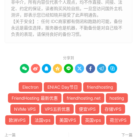
非中介，所有内容仅代表个人观点，均不作直接、间接、法
定、约定的保证，读者购买风险自担。一旦您访问国外主机
测评，即表示您已经知晓并接受了此声明通告。
【关于安全】：任何 IDC商家都有倒闭和跑路的可能，备份
永远是最佳选择，服务器也是机器，不勤备份是对自己极不
负责的表现，请保持良好的备份习惯。
分享到









Electron
ENIAC Day节日
friendhosting
FriendHosting 最新优惠
friendhosting.net
hosting
NVMe VPS
VPS五折优惠
便宜VPS
存储VPS
欧洲VPS
法国vps
美国VPS
英国vps
荷兰VPS
上一篇
下一篇