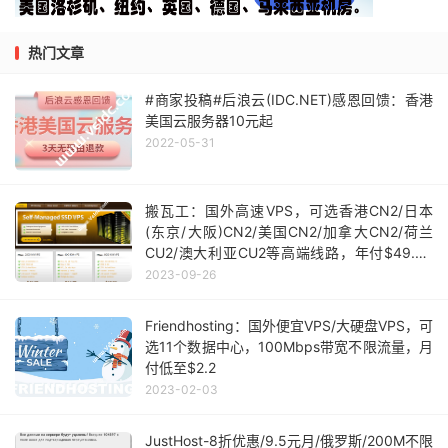
热门文章
#商家投稿#后浪云(IDC.NET)感恩回馈：香港
美国云服务器10元起
2022-05-31
搬瓦工：国外高速VPS，可选香港CN2/日本
(东京/大阪)CN2/美国CN2/加拿大CN2/荷兰
CU2/澳大利亚CU2等高端线路，年付$49.99
起
2023-09-26
Friendhosting：国外便宜VPS/大硬盘VPS，可
选11个数据中心，100Mbps带宽不限流量，月
付低至$2.2
2023-02-03
JustHost-8折优惠/9.5元月/俄罗斯/200M不限