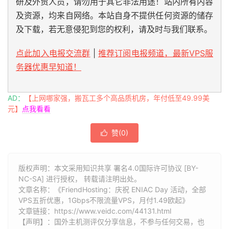
研及外贸人员，请勿用于其它非法用途！站内所有内容
及资源，均来自网络。本站自身不提供任何资源的储存
及下载，若无意侵犯到您的权利，请及时与我们联系。
点此加入电报交流群
|
推荐订阅电报频道，最新VPS服
务器优惠早知道！
AD：
【上网哪家强，搬瓦工多个高品质机房，年付低至49.99美
元】
点我看看
赞(
0
)

版权声明：本文采用知识共享 署名4.0国际许可协议 [BY-
NC-SA] 进行授权， 转载请注明出处。
文章名称：《FriendHosting：庆祝 ENIAC Day 活动，全部
VPS五折优惠，1Gbps不限流量VPS，月付1.49欧起》
文章链接：
https://www.veidc.com/44131.html
【声明】：国外主机测评仅分享信息，不参与任何交易，也