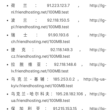
荷兰：91.223.123.7，http://lg-
nl.friendhosting.net/100MB.test
波兰：92.118.150.5，http://lg-
pl.friendhosting.net/100MB.test
瑞士：91.90.193.6，http://lg-
ch.friendhosting.net/100MB.test
捷克： 92.118.149.3，http://lg-
cz.friendhosting.net/100MB.test
拉脱维亚：92.118.148.6，http://lg-
lv.friendhosting.net/100MB.test
乌克兰-基辅：185.253.0.2，http://lg-ua-
kyiv.friendhosting.net/100MB.test
乌克兰-哈尔科夫：195.28.182.106，http://lg-
ua.friendhosting.net/100MB.test
保加利亚：91.215.153.15，http://lg-