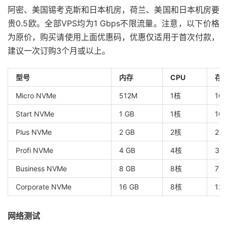
阿密、美国锡考克斯和日本机房，荷兰、美国和日本机房要
贵0.5欧。全部VPS均为1 Gbps不限流量。注意，以下价格
为原价，购买请使用上面优惠码，优惠仅适用于首次付款，
建议一次订购3个月或以上。
型号
内存
CPU
存
Micro NVMe
512M
1核
10
Start NVMe
1 GB
1核
10
Plus NVMe
2 GB
2核
20
Profi NVMe
4 GB
4核
35
Business NVMe
8 GB
8核
70
Corporate NVMe
16 GB
8核
12
网络测试