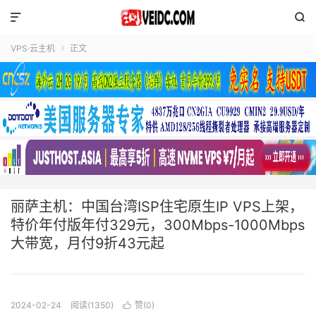


VPS·云主机
正文

丽萨主机：中国台湾ISP住宅原生IP VPS上架，
特价年付版年付329元，300Mbps-1000Mbps
大带宽，月付9折43元起
2024-02-24
阅读(1350)
赞(
0
)
