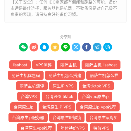
【关于安全】：任何 IDC商家都有倒闭和跑路的可能，备份
永远是最佳选择，服务器也是机器，不勤备份是对自己极不
负责的表现，请保持良好的备份习惯。
分享到









lisahost
VPS测评
丽萨主机
丽萨主机 lisahost
丽萨主机优惠码
丽萨主机怎么搭建
丽萨主机怎么样
丽萨主机测评
原生IP VPS
台湾tiktok VPS
台湾VPS
台湾VPS tiktok
台湾vps原生ip
台湾原生ip
台湾原生IP VPS
台湾原生ip vps推荐
台湾原生ip服务器
台湾原生IP解锁
台湾原生ip购买
台湾原生vps推荐
年付特价VPS
特价VPS