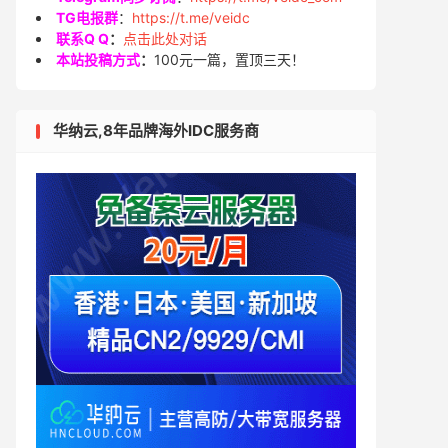
TG电报群
：
https://t.me/veidc
联系Q Q
：
点击此处对话
本站投稿方式
：
100元一篇，置顶三天！
华纳云,8年品牌海外IDC服务商