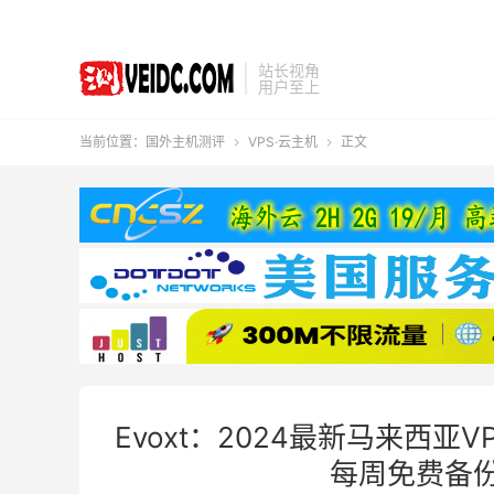
站长视角
用户至上
当前位置：
国外主机测评
VPS·云主机
正文


Evoxt：2024最新马来西亚V
每周免费备份