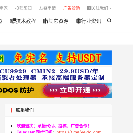

商家
投稿须知
友链申请
广告赞助
关注我们

器
技术教程
其它资源
行业资讯




联系我们
欢迎骚扰：承接代付、投稿、广告合作！
Telegram同步订阅
：
https://t.me/veidc_com