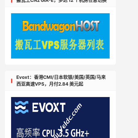
搬瓦工CN2 GIA-E，多达 12 个机房任意切换
Evoxt：香港CMI/日本软银/美国/英国/马来
西亚高速VPS，月付2.84 美元起