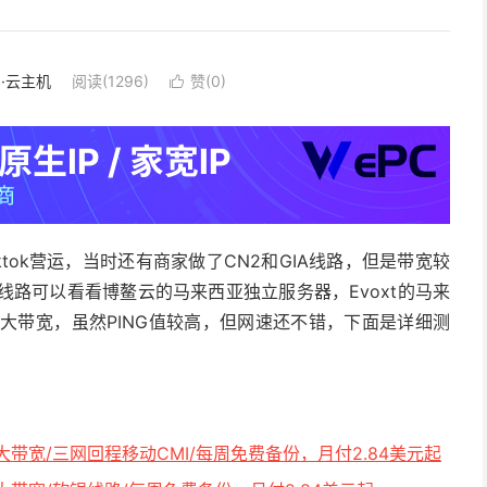
S·云主机
阅读(1296)
赞(
0
)

tok营运，当时还有商家做了CN2和GIA线路，但是带宽较
线路可以看看博鳌云的马来西亚独立服务器，Evoxt的马来
ps大带宽，虽然PING值较高，但网速还不错，下面是详细测
ps大带宽/三网回程移动CMI/每周免费备份，月付2.84美元起