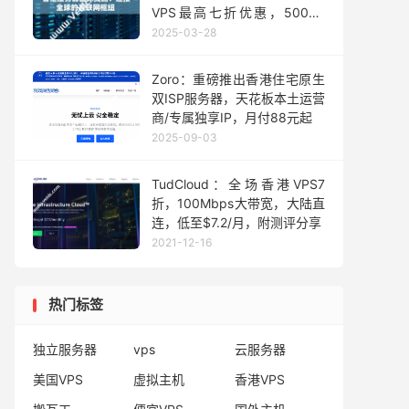
VPS最高七折优惠，500M-
1Gbps大带宽/解锁
2025-03-28
NetFlix/Disney，月付18元起
Zoro：重磅推出香港住宅原生
双ISP服务器，天花板本土运营
商/专属独享IP，月付88元起
2025-09-03
TudCloud：全场香港VPS7
折，100Mbps大带宽，大陆直
连，低至$7.2/月，附测评分享
2021-12-16
热门标签
独立服务器
vps
云服务器
美国VPS
虚拟主机
香港VPS