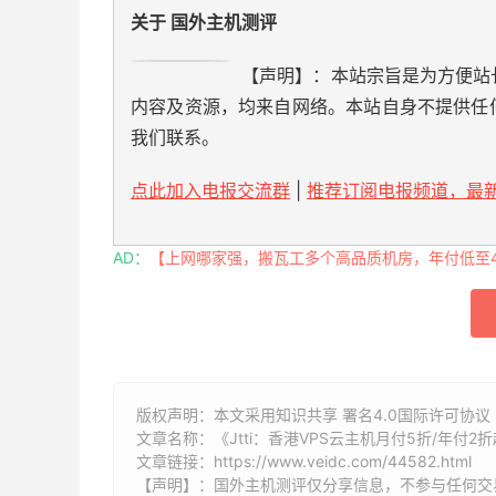
关于 国外主机测评
【声明】：本站宗旨是为方便站
内容及资源，均来自网络。本站自身不提供任
我们联系。
点此加入电报交流群
|
推荐订阅电报频道，最新
AD：
【上网哪家强，搬瓦工多个高品质机房，年付低至49
版权声明：本文采用知识共享 署名4.0国际许可协议 [
文章名称：《Jtti：香港VPS云主机月付5折/年付2折起
文章链接：
https://www.veidc.com/44582.html
【声明】：国外主机测评仅分享信息，不参与任何交