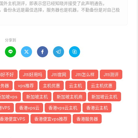
国外主机测评，即表示您已经知晓并接受了此声明通告。
能，备份永远是最佳选择，服务器也是机器，不勤备份是对自己极
分享到





ti好不好
Jtti好用吗
Jtti官网
Jtti怎么样
Jtti测评
服务器
vps推荐
主机优惠
云主机
云主机优惠
新加坡vps
新加坡主机
新加坡主机商
新加坡云主机
VPS
香港vps云
香港vps云主机
香港云主机
香港便宜VPS
香港便宜vps推荐
香港服务器