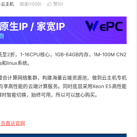
S·云主机
阅读(1006)
赞(
0
)

2折，1-16CPU核心，1GB-64GB内存，1M-100M CN2
和linux系统。
署并整合计算网络集群，构建海量云端资源池，做到云主机专机
享高性能的云端计算服务。同时底层采用Xeon E5高性能
障时智能切换，始终可用，所以可以放心购买。
点击直达官网