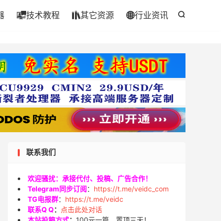
器
技术教程
其它资源
行业资讯




联系我们
欢迎骚扰：承接代付、投稿、广告合作！
Telegram同步订阅
：
https://t.me/veidc_com
TG电报群
：
https://t.me/veidc
联系Q Q
：
点击此处对话
本站投稿方式
：
100元一篇，置顶三天！