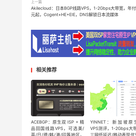
上一篇
Akilecloud：日本BGP线路VPS，1-2Gbps大带宽，年付
元起，Cogent+HE+EIE，DNS解锁日本流媒体
相关推荐
ACEBGP：原生双 ISP + 精
YINNET：新加坡原生
品回国线路VPS，可选美/
VPS测评，1-2Gbps大
英/日/德/韩/港/印等地区，
三网低延迟/移动表现优