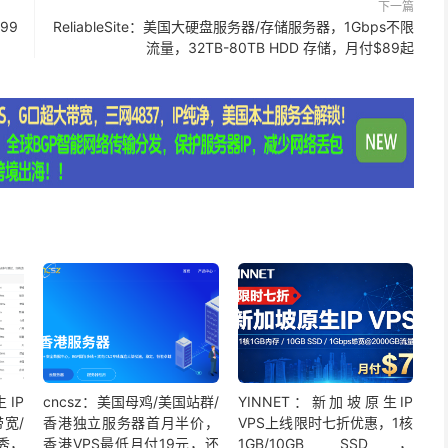
下一篇
99
ReliableSite：美国大硬盘服务器/存储服务器，1Gbps不限
流量，32TB-80TB HDD 存储，月付$89起
IP
cncsz：美国母鸡/美国站群/
YINNET：新加坡原生IP
带宽/
香港独立服务器首月半价，
VPS上线限时七折优惠，1核
秀，
香港VPS最低月付19元，还
1GB/10GB SSD，