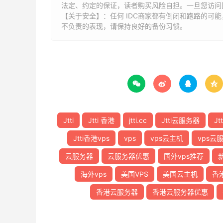
法定、约定的保证，读者购买风险自担。一旦您访问
【关于安全】：任何 IDC商家都有倒闭和跑路的可
不负责的表现，请保持良好的备份习惯。




Jtti
Jtti 香港
jtti.cc
Jtti云服务器
Jt
Jtti香港vps
vps
vps云主机
vps云
云服务器
云服务器优惠
国外vps推荐
海外vps
美国VPS
美国云主机
香港
香港云服务器
香港云服务器优惠