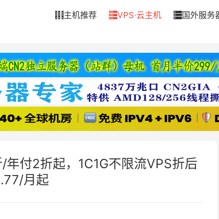
主机推荐
VPS·云主机
国外服务



折/年付2折起，1C1G不限流VPS折后
2.77/月起