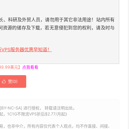
长、科研及外贸人员，请勿用于其它非法用途！站内所有
何资源的储存及下载，若无意侵犯到您的权利，请及时与
VPS服务器优惠早知道！
.99美元】
点我看看
赞(
0
)

BY-NC-SA] 进行授权， 转载请注明出处。
，1C1G不限流VPS折后$2.77/月起》
易，也非中介，所有内容仅代表个人观点，均不作直接、间接、