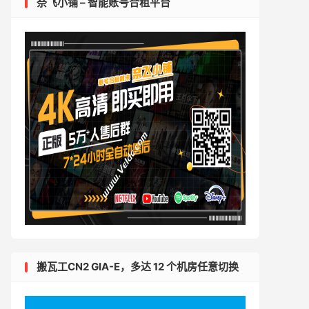
奈飞小铺 – 智能账号合租平台
搬瓦工CN2 GIA-E，多达 12 个机房任意切换