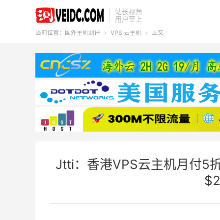
站长视角
用户至上
当前位置：
国外主机测评
VPS·云主机
正文


Jtti：香港VPS云主机月付5
$