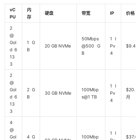
vC
内
硬盘
带宽
IP
价格
PU
存
2
@
50Mbps
1 I
Gol
1 G
20 GB NVMe
@500 G
Pv
$9.41
d 6
B
B
4
13
3
2
@
1 I
Gol
2 G
100Mbp
$20.47
30 GB NVMe
Pv
d 6
B
s@1 TB
月
4
13
3
4
@
1 I
Gol
4 G
100Mbp
$37.07