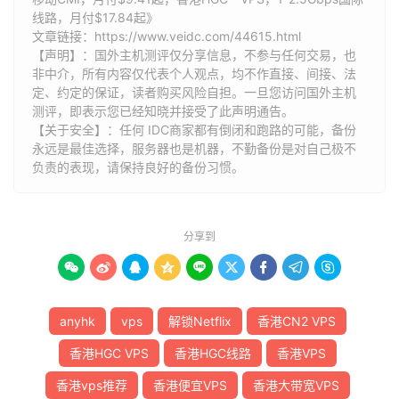
线路，月付$17.84起》
文章链接：
https://www.veidc.com/44615.html
【声明】：国外主机测评仅分享信息，不参与任何交易，也
非中介，所有内容仅代表个人观点，均不作直接、间接、法
定、约定的保证，读者购买风险自担。一旦您访问国外主机
测评，即表示您已经知晓并接受了此声明通告。
【关于安全】：任何 IDC商家都有倒闭和跑路的可能，备份
永远是最佳选择，服务器也是机器，不勤备份是对自己极不
负责的表现，请保持良好的备份习惯。
分享到









anyhk
vps
解锁Netflix
香港CN2 VPS
香港HGC VPS
香港HGC线路
香港VPS
香港vps推荐
香港便宜VPS
香港大带宽VPS