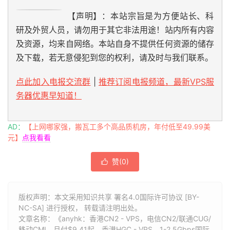
【声明】：本站宗旨是为方便站长、科
研及外贸人员，请勿用于其它非法用途！站内所有内容
及资源，均来自网络。本站自身不提供任何资源的储存
及下载，若无意侵犯到您的权利，请及时与我们联系。
点此加入电报交流群
|
推荐订阅电报频道，最新VPS服
务器优惠早知道！
AD：
【上网哪家强，搬瓦工多个高品质机房，年付低至49.99美
元】
点我看看
赞(
0
)

版权声明：本文采用知识共享 署名4.0国际许可协议 [BY-
NC-SA] 进行授权， 转载请注明出处。
文章名称：《anyhk：香港CN2 - VPS，电信CN2/联通CUG/
移动CMI，月付$9.41起，香港HGC - VPS，1-2.5Gbps国际