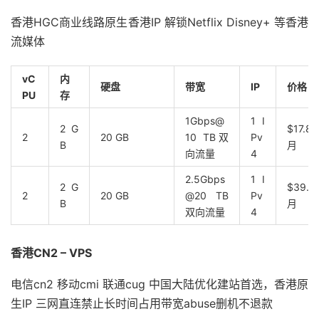
香港HGC商业线路原生香港IP 解锁Netflix Disney+ 等香港
流媒体
vC
内
硬盘
带宽
IP
价格
PU
存
1Gbps@
1 I
2 G
$17.84
2
20 GB
10 TB双
Pv
B
月
向流量
4
2.5Gbps
1 I
2 G
$39.9
2
20 GB
@20 TB
Pv
B
月
双向流量
4
香港CN2 – VPS
电信cn2 移动cmi 联通cug 中国大陆优化建站首选，香港原
生IP 三网直连禁止长时间占用带宽abuse删机不退款