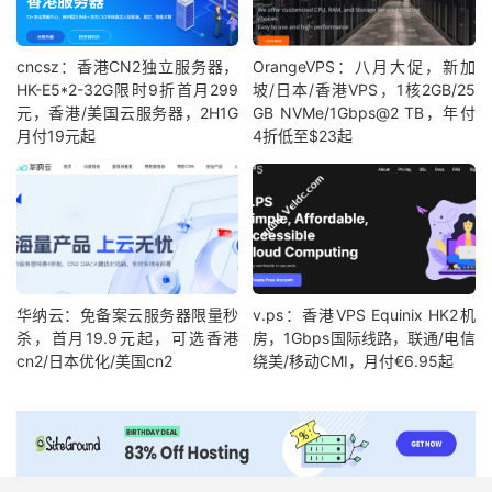
cncsz：香港CN2独立服务器，
OrangeVPS：八月大促，新加
HK-E5*2-32G限时9折首月299
坡/日本/香港VPS，1核2GB/25
元，香港/美国云服务器，2H1G
GB NVMe/1Gbps@2 TB，年付
月付19元起
4折低至$23起
华纳云：免备案云服务器限量秒
v.ps：香港VPS Equinix HK2机
杀，首月19.9元起，可选香港
房，1Gbps国际线路，联通/电信
cn2/日本优化/美国cn2
绕美/移动CMI，月付€6.95起