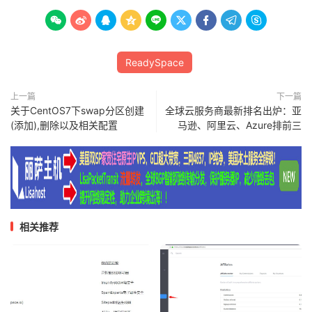









ReadySpace
上一篇
下一篇
关于CentOS7下swap分区创建
全球云服务商最新排名出炉：亚
(添加),删除以及相关配置
马逊、阿里云、Azure排前三
相关推荐