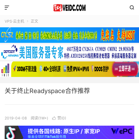


VPS·云主机
正文

关于终止Readyspace合作推荐
2019-04-08
阅读(1W+)
赞(
0
)
