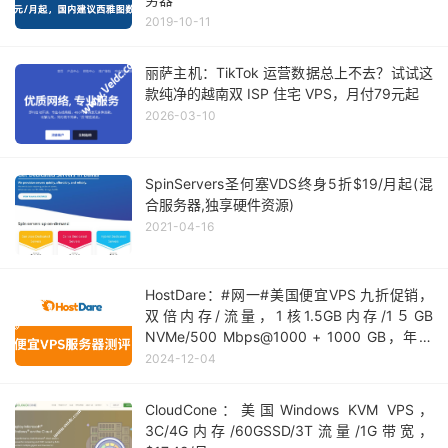
2019-10-11
丽萨主机：TikTok 运营数据总上不去？试试这
款纯净的越南双 ISP 住宅 VPS，月付79元起
2026-03-10
SpinServers圣何塞VDS终身5折$19/月起(混
合服务器,独享硬件资源)
2021-04-16
HostDare：#网一#美国便宜VPS 九折促销，
双倍内存/流量，1核1.5GB内存/1５GB
NVMe/500 Mbps@1000 + 1000 GB，年付
＄9.89起
2024-12-04
CloudCone：美国Windows KVM VPS，
3C/4G内存/60GSSD/3T流量/1G带宽，