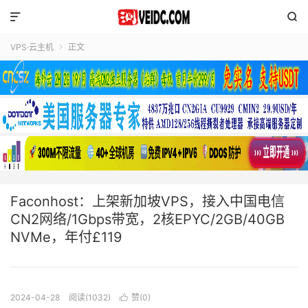


VPS·云主机
正文

Faconhost：上架新加坡VPS，接入中国电信
CN2网络/1Gbps带宽，2核EPYC/2GB/40GB
NVMe，年付£119
2024-04-28
阅读(1032)
赞(
0
)
