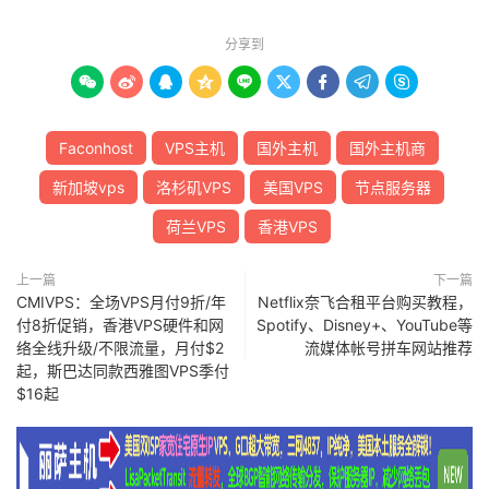
分享到









Faconhost
VPS主机
国外主机
国外主机商
新加坡vps
洛杉矶VPS
美国VPS
节点服务器
荷兰VPS
香港VPS
上一篇
下一篇
CMIVPS：全场VPS月付9折/年
Netflix奈飞合租平台购买教程，
付8折促销，香港VPS硬件和网
Spotify、Disney+、YouTube等
络全线升级/不限流量，月付$2
流媒体帐号拼车网站推荐
起，斯巴达同款西雅图VPS季付
$16起