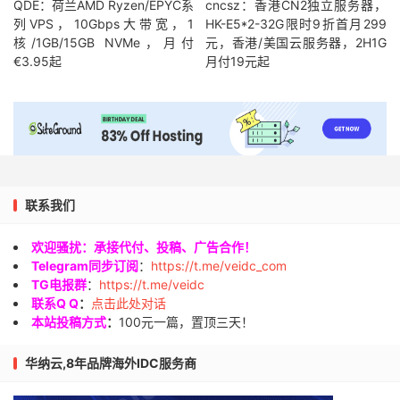
QDE：荷兰AMD Ryzen/EPYC系
cncsz：香港CN2独立服务器，
列VPS，10Gbps大带宽，1
HK-E5*2-32G限时9折首月299
核/1GB/15GB NVMe，月付
元，香港/美国云服务器，2H1G
€3.95起
月付19元起
联系我们
欢迎骚扰：承接代付、投稿、广告合作！
Telegram同步订阅
：
https://t.me/veidc_com
TG电报群
：
https://t.me/veidc
联系Q Q
：
点击此处对话
本站投稿方式
：
100元一篇，置顶三天！
华纳云,8年品牌海外IDC服务商