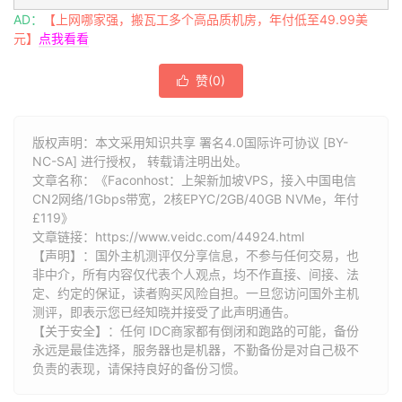
AD：
【上网哪家强，搬瓦工多个高品质机房，年付低至49.99美
元】
点我看看
赞(
0
)

版权声明：本文采用知识共享 署名4.0国际许可协议 [BY-
NC-SA] 进行授权， 转载请注明出处。
文章名称：《Faconhost：上架新加坡VPS，接入中国电信
CN2网络/1Gbps带宽，2核EPYC/2GB/40GB NVMe，年付
£119》
文章链接：
https://www.veidc.com/44924.html
【声明】：国外主机测评仅分享信息，不参与任何交易，也
非中介，所有内容仅代表个人观点，均不作直接、间接、法
定、约定的保证，读者购买风险自担。一旦您访问国外主机
测评，即表示您已经知晓并接受了此声明通告。
【关于安全】：任何 IDC商家都有倒闭和跑路的可能，备份
永远是最佳选择，服务器也是机器，不勤备份是对自己极不
负责的表现，请保持良好的备份习惯。