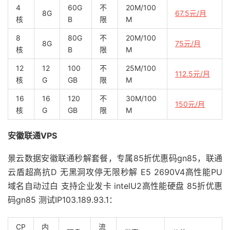
4
60G
不
20M/100
8G
67.5元/月
核
B
限
M
8
80G
不
20M/100
8G
75元/月
核
B
限
M
12
12
100
不
25M/100
112.5元/月
核
G
GB
限
M
16
16
120
不
30M/100
150元/月
核
G
GB
限
M
安徽联通VPS
景云数据安徽联通秒解套餐，专属85折优惠码gn85，联通
云盾超高抗D 无黑洞攻停无限秒解 E5 2690V4高性能PU
域名自动过白 支持企业发卡 intelU2高性能硬盘 85折优惠
码gn85 测试IP103.189.93.1：
CP
内
流