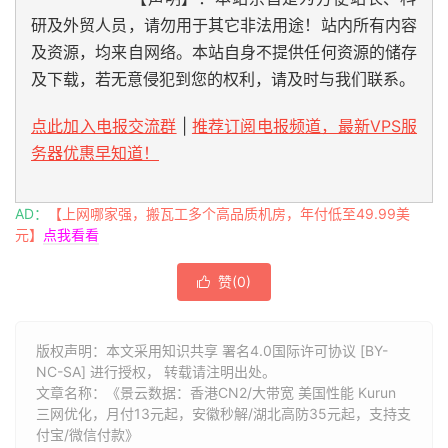
研及外贸人员，请勿用于其它非法用途！站内所有内容
及资源，均来自网络。本站自身不提供任何资源的储存
及下载，若无意侵犯到您的权利，请及时与我们联系。
点此加入电报交流群
|
推荐订阅电报频道，最新VPS服
务器优惠早知道！
AD：
【上网哪家强，搬瓦工多个高品质机房，年付低至49.99美
元】
点我看看
赞(
0
)

版权声明：本文采用知识共享 署名4.0国际许可协议 [BY-
NC-SA] 进行授权， 转载请注明出处。
文章名称：《景云数据：香港CN2/大带宽 美国性能 Kurun
三网优化，月付13元起，安徽秒解/湖北高防35元起，支持支
付宝/微信付款》