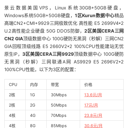
景云数据美国VPS，Linux系统30GB+50GB硬盘，
Windows系统50GB+50GB硬盘，
1区Kurun数据中心
精品
高端CN2+CMI+9929三网极致优化 高性能 E5 2699V4*2
U.2高性能企业硬盘 50G DDOS防御，
2区美国CERA三网
CN2 GIA
顶级数据中心 100G硬防无黑洞（秒解）三网CN2
GIA回程顶级线路 E5 2660V2*2 100%CPU性能建站无忧
原生IP，
3区美国CERA三网9929
顶级数据中心 100G硬防
无黑洞（秒解）三网联通A网 AS9929 E5 2696V2*2
100%CPU性能，以下为3区的配置：
CPU
内存
带宽
价格
2核
1G
30Mbps
13.6元/月
2核
2G
50Mbps
17元/月
4核
4G
70Mbps
23.8元/月
4核
8G
85Mbps
30.6元/月