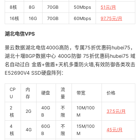
8核
8G
70GB
50Mbps
51元/月
16核
16G
70GB
60Mbps
97.75元/月
湖北电信VPS
景云数据湖北电信400G高防，专属75折优惠码hubei75，
湖北十堰BGP数据中心 400G防御 75折优惠码hubei75 域
名自动过白 金盾+傲盾+天机多重防火墙,有效防御各类攻击
E52690V4 SSD硬盘阵列：
CP
内
流
硬盘
带宽
价格
U
存
量
2
40G
不
10M/100
2G
37.5元/月
核
B
限
M
4
60G
不
15M/100
4G
45元/月
核
B
限
M