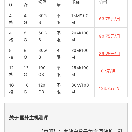
硬盘
带宽
价格
U
存
量
4
4
60G
不
15M/100
63.75元/月
核
G
B
限
M
4
8
60G
不
20M/100
80.75元/月
核
G
B
限
M
8
8
80G
不
20M/100
89.25元/月
核
G
B
限
M
12
12
100
不
25M/100
102元/月
核
G
GB
限
M
16
16
120
不
30M/100
123.25元/月
核
G
GB
限
M
关于 国外主机测评
【声明】：本站宗旨是为方便站长、科