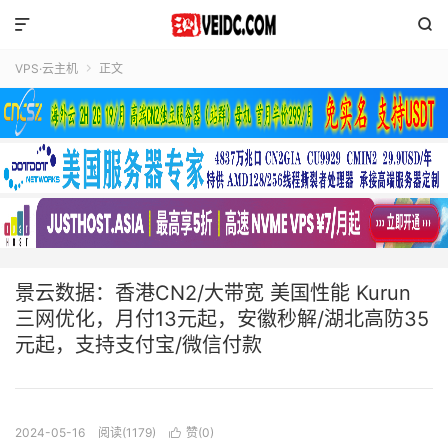


VPS·云主机
正文

景云数据：香港CN2/大带宽 美国性能 Kurun
三网优化，月付13元起，安徽秒解/湖北高防35
元起，支持支付宝/微信付款
2024-05-16
阅读(1179)
赞(
0
)
