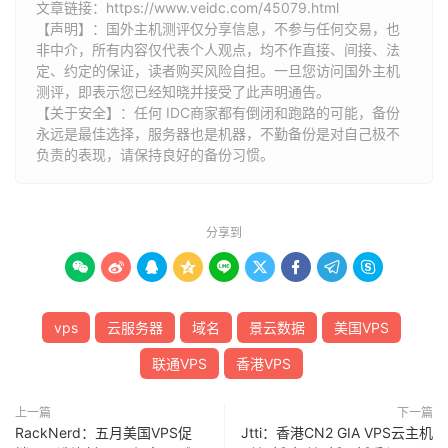
文章链接：
https://www.veidc.com/45079.html
【声明】：国外主机测评仅分享信息，不参与任何交易，也
非中介，所有内容仅代表个人观点，均不作直接、间接、法
定、约定的保证，读者购买风险自担。一旦您访问国外主机
测评，即表示您已经知晓并接受了此声明通告。
【关于安全】：任何 IDC商家都有倒闭和跑路的可能，备份
永远是最佳选择，服务器也是机器，不勤备份是对自己极不
负责的表现，请保持良好的备份习惯。
分享到









vps
云服务器
域名
景云数据
美国VPS
联通VPS
香港VPS
上一篇
下一篇
RackNerd：五月美国VPS促
Jtti：香港CN2 GIA VPS云主机