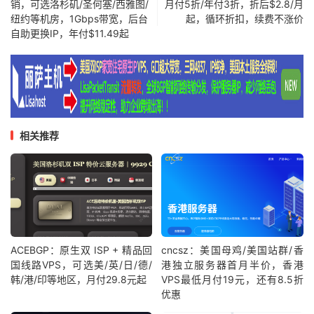
销，可选洛杉矶/圣何塞/西雅图/
月付5折/年付3折，折后$2.8/月
纽约等机房，1Gbps带宽，后台
起，循环折扣，续费不涨价
自助更换IP，年付$11.49起
相关推荐
ACEBGP：原生双 ISP + 精品回
cncsz：美国母鸡/美国站群/香
国线路VPS，可选美/英/日/德/
港独立服务器首月半价，香港
韩/港/印等地区，月付29.8元起
VPS最低月付19元，还有8.5折
优惠