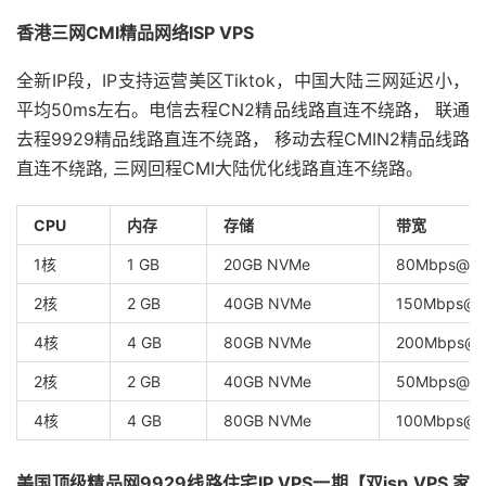
香港三网CMI精品网络ISP VPS
全新IP段，IP支持运营美区Tiktok，中国大陆三网延迟小，
平均50ms左右。电信去程CN2精品线路直连不绕路， 联通
去程9929精品线路直连不绕路， 移动去程CMIN2精品线路
直连不绕路, 三网回程CMI大陆优化线路直连不绕路。
CPU
内存
存储
带宽
1核
1 GB
20GB NVMe
80Mbps@3
2核
2 GB
40GB NVMe
150Mbps@
4核
4 GB
80GB NVMe
200Mbps@1
2核
2 GB
40GB NVMe
50Mbps@
4核
4 GB
80GB NVMe
100Mbps
美国顶级精品网9929线路住宅IP VPS一期【双isp VPS 家