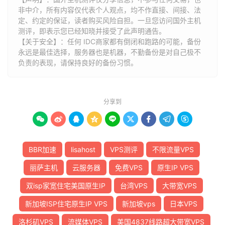
非中介，所有内容仅代表个人观点，均不作直接、间接、法
定、约定的保证，读者购买风险自担。一旦您访问国外主机
测评，即表示您已经知晓并接受了此声明通告。
【关于安全】：任何 IDC商家都有倒闭和跑路的可能，备份
永远是最佳选择，服务器也是机器，不勤备份是对自己极不
负责的表现，请保持良好的备份习惯。
分享到









BBR加速
lisahost
VPS测评
不限流量VPS
丽萨主机
云服务器
免费VPS
原生IP VPS
双isp家宽住宅美国原生IP
台湾VPS
大带宽VPS
新加坡ISP住宅原生IP VPS
新加坡vps
日本VPS
洛杉矶VPS
流媒体VPS
美国4837线路超大带宽VPS