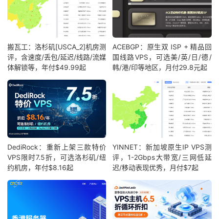
搬瓦工：洛杉矶[USCA_2]机房测
ACEBGP：原生双 ISP + 精品回
评，含速度/丢包/延迟/线路/流媒
国线路VPS，可选美/英/日/德/
体解锁等，年付$49.99起
韩/港/印等地区，月付29.8元起
DediRock：重新上架三款特价
YINNET：新加坡原生IP VPS测
VPS限时7.5折，可选洛杉矶/纽
评，1-2Gbps大带宽/三网低延
约机房，年付$8.16起
迟/移动表现优秀，月付$7起