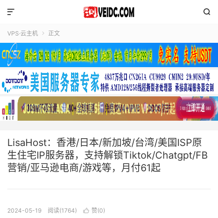


VPS·云主机
正文

LisaHost：香港/日本/新加坡/台湾/美国ISP原
生住宅IP服务器，支持解锁Tiktok/Chatgpt/FB
营销/亚马逊电商/游戏等，月付61起
2024-05-19
阅读(1764)
赞(
0
)
