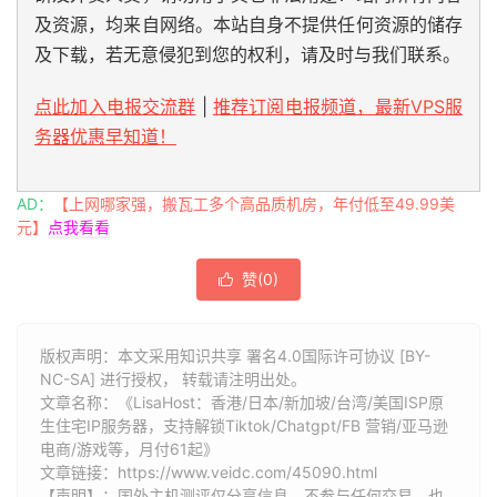
及资源，均来自网络。本站自身不提供任何资源的储存
及下载，若无意侵犯到您的权利，请及时与我们联系。
点此加入电报交流群
|
推荐订阅电报频道，最新VPS服
务器优惠早知道！
AD：
【上网哪家强，搬瓦工多个高品质机房，年付低至49.99美
元】
点我看看
赞(
0
)

版权声明：本文采用知识共享 署名4.0国际许可协议 [BY-
NC-SA] 进行授权， 转载请注明出处。
文章名称：《LisaHost：香港/日本/新加坡/台湾/美国ISP原
生住宅IP服务器，支持解锁Tiktok/Chatgpt/FB 营销/亚马逊
电商/游戏等，月付61起》
文章链接：
https://www.veidc.com/45090.html
【声明】：国外主机测评仅分享信息，不参与任何交易，也