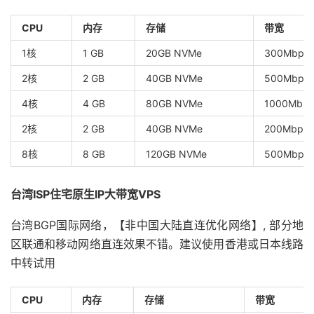
CPU
内存
存储
带宽
1核
1 GB
20GB NVMe
300Mbps
2核
2 GB
40GB NVMe
500Mbps
4核
4 GB
80GB NVMe
1000Mbp
2核
2 GB
40GB NVMe
200Mbp
8核
8 GB
120GB NVMe
500Mbp
台湾ISP住宅原生IP大带宽VPS
台湾BGP国际网络，【非中国大陆直连优化网络】, 部分地
区联通和移动网络直连效果不错。建议使用香港或日本线路
中转试用
CPU
内存
存储
带宽