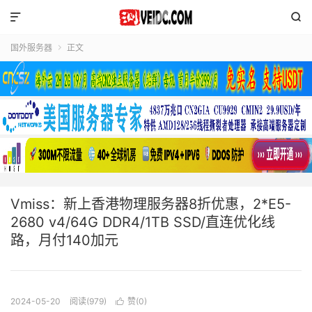


国外服务器
正文

Vmiss：新上香港物理服务器8折优惠，2*E5-
2680 v4/64G DDR4/1TB SSD/直连优化线
路，月付140加元
2024-05-20
阅读(979)
赞(
0
)
