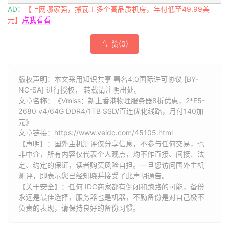
AD：
【上网哪家强，搬瓦工多个高品质机房，年付低至49.99美
元】
点我看看
赞(
0
)

版权声明：本文采用知识共享 署名4.0国际许可协议 [BY-
NC-SA] 进行授权， 转载请注明出处。
文章名称：《Vmiss：新上香港物理服务器8折优惠，2*E5-
2680 v4/64G DDR4/1TB SSD/直连优化线路，月付140加
元》
文章链接：
https://www.veidc.com/45105.html
【声明】：国外主机测评仅分享信息，不参与任何交易，也
非中介，所有内容仅代表个人观点，均不作直接、间接、法
定、约定的保证，读者购买风险自担。一旦您访问国外主机
测评，即表示您已经知晓并接受了此声明通告。
【关于安全】：任何 IDC商家都有倒闭和跑路的可能，备份
永远是最佳选择，服务器也是机器，不勤备份是对自己极不
负责的表现，请保持良好的备份习惯。