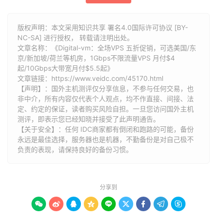
版权声明：本文采用知识共享 署名4.0国际许可协议 [BY-
NC-SA] 进行授权， 转载请注明出处。
文章名称：《Digital-vm：全场VPS 五折促销，可选美国/东
京/新加坡/荷兰等机房，1Gbps不限流量VPS 月付$4
起/10Gbps大带宽月付$5.5起》
文章链接：
https://www.veidc.com/45170.html
【声明】：国外主机测评仅分享信息，不参与任何交易，也
非中介，所有内容仅代表个人观点，均不作直接、间接、法
定、约定的保证，读者购买风险自担。一旦您访问国外主机
测评，即表示您已经知晓并接受了此声明通告。
【关于安全】：任何 IDC商家都有倒闭和跑路的可能，备份
永远是最佳选择，服务器也是机器，不勤备份是对自己极不
负责的表现，请保持良好的备份习惯。
分享到








