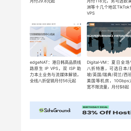
月付29.8元起
月付118元，另可选欧美
洲等十几个地区TikTo
VPS
edgeNAT：港日韩高品质线
Digital-VM：夏日全场
路原生 IP VPS，双 ISP 助
八折特惠，可选日本/
力本土业务与流媒体解锁，
坡/英国/瑞典/荷兰/西
全线八折促销月付56元起
美国等机房，10Gbps
宽不限流量，月付$8起