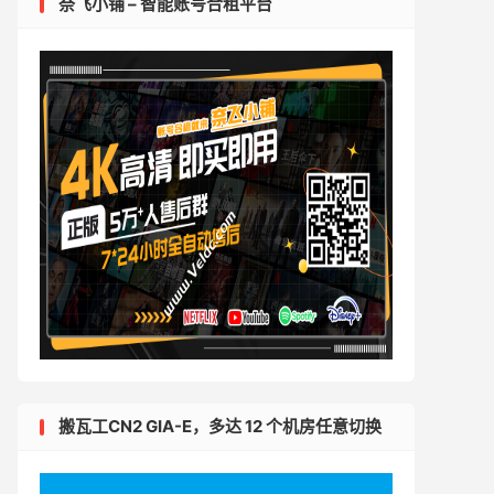
奈飞小铺 – 智能账号合租平台
搬瓦工CN2 GIA-E，多达 12 个机房任意切换