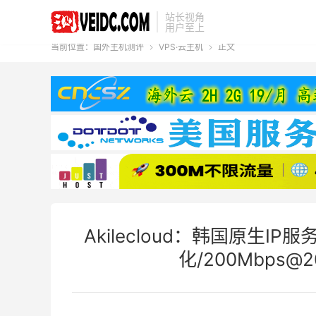
站长视角
用户至上
当前位置：
国外主机测评
VPS·云主机
正文


Akilecloud：韩国原生IP服
化/200Mbps@