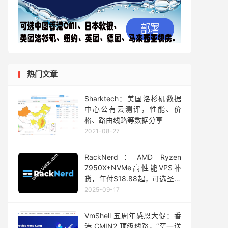
热门文章
Sharktech：美国洛杉矶数据
中心公有云测评，性能、价
格、路由线路等数据分享
2021-08-27
RackNerd：AMD Ryzen
7950X+NVMe高性能VPS补
货，年付$18.88起，可选圣何
塞/芝加哥/达拉斯/纽约/阿什本
2025-09-17
机房
VmShell 五周年感恩大促：香
港 CMIN2 顶级线路，“买一送