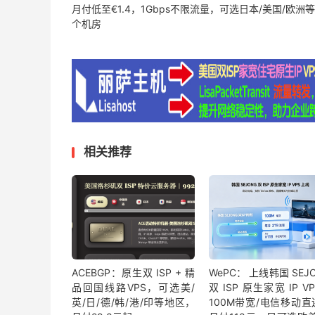
月付低至€1.4，1Gbps不限流量，可选日本/美国/欧洲等
个机房
相关推荐
ACEBGP：原生双 ISP + 精
WePC： 上线韩国 SEJ
品回国线路VPS，可选美/
双 ISP 原生家宽 IP V
英/日/德/韩/港/印等地区，
100M带宽/电信移动直