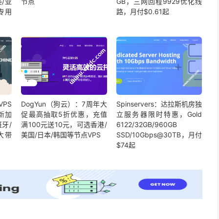
/亚
节点
GB，三网回程9929优化线
k专用
路，月付$0.61起
VPS
DogYun（狗云）：7周年大
Spinservers：达拉斯机房独
新加
促最高抽取5折优惠，充值
立服务器限时特惠，Gold
班牙/
满100元送10元，可选香港/
6122/32GB/960GB
大带
美国/日本/韩国等节点VPS
SSD/10Gbps@30TB，月付
$74起