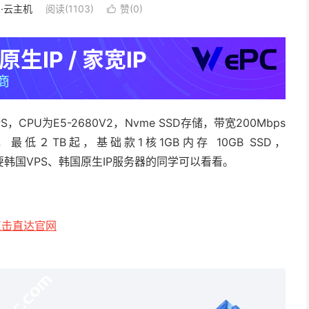
S·云主机
阅读(1103)
赞(
0
)

S，CPU为E5-2680V2，Nvme SSD存储，带宽200Mbps
２TB起，基础款1核1GB内存 10GB SSD，
有需要韩国VPS、韩国原生IP服务器的同学可以看看。
点击直达官网