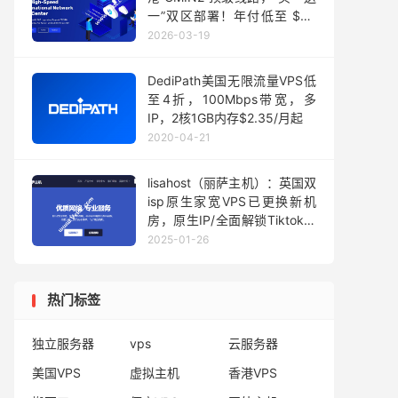
一”双区部署！年付低至 $33
起
2026-03-19
DediPath美国无限流量VPS低
至4折，100Mbps带宽，多
IP，2核1GB内存$2.35/月起
2020-04-21
lisahost（丽萨主机）：英国双
isp原生家宽VPS已更换新机
房，原生IP/全面解锁Tiktok等
应用/200-1Gbps大带宽，月
2025-01-26
付61.2元起
热门标签
独立服务器
vps
云服务器
美国VPS
虚拟主机
香港VPS