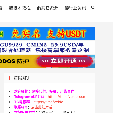
器
技术教程
其它资源
行业资讯




联系我们
欢迎骚扰：承接代付、投稿、广告合作！
Telegram同步订阅
：
https://t.me/veidc_com
TG电报群
：
https://t.me/veidc
联系Q Q
：
点击此处对话
本站投稿方式
：
100元一篇，置顶三天！