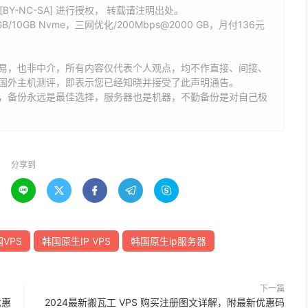
BY-NC-SA] 进行授权， 转载请注明出处。
/10GB Nvme，三网优化/200Mbps@2000 GB，月付136元
易，也非中介，所有内容仅代表个人观点，均不作直接、间接、
国外主机测评，即表示您已经知晓并接受了此声明通告。
能，备份永远是最佳选择，服务器也是机器，不勤备份是对自己极
分享到





VPS
韩国原生IP VPS
韩国原生ip服务器
下一篇
优惠
2024最新搬瓦工 VPS 购买注册图文详解，附最新优惠码