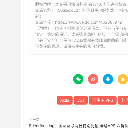
版权声明：本文采用知识共享 署名4.0国际许可协议 [
文章名称：《Akilecloud：韩国原生IP服务器，1核1GB
起》
文章链接：
https://www.veidc.com/45268.html
【声明】：国外主机测评仅分享信息，不参与任何交
法定、约定的保证，读者购买风险自担。一旦您访问
【关于安全】：任何 IDC商家都有倒闭和跑路的可
不负责的表现，请保持良好的备份习惯。




Akile
vps
原生IP VPS
韩国
上一篇
Friendhosting：国际互联网日特别促销 全场VPS 六折