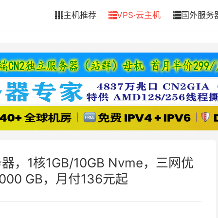
主机推荐
VPS·云主机
国外服务



务器，1核1GB/10GB Nvme，三网优
2000 GB，月付136元起