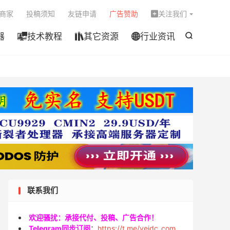

商家
投稿须知
友链申请
广告赞助
关注我们

器
技术教程
其它资源
行业资讯




联系我们
欢迎骚扰：承接代付、投稿、广告合作！
Telegram同步订阅
：
https://t.me/veidc_com