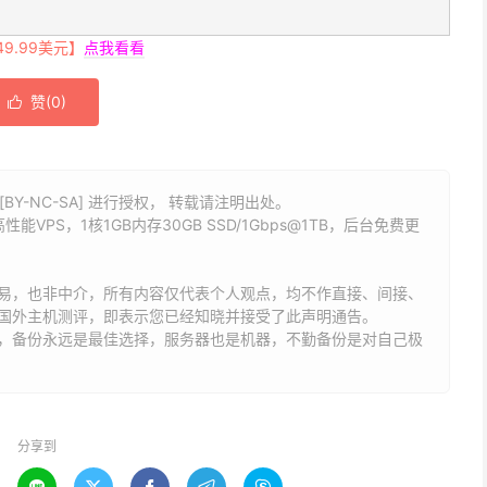
.99美元】
点我看看
赞(
0
)

BY-NC-SA] 进行授权， 转载请注明出处。
能VPS，1核1GB内存30GB SSD/1Gbps@1TB，后台免费更
易，也非中介，所有内容仅代表个人观点，均不作直接、间接、
国外主机测评，即表示您已经知晓并接受了此声明通告。
能，备份永远是最佳选择，服务器也是机器，不勤备份是对自己极
分享到