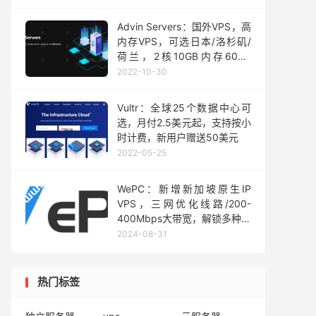
Advin Servers：国外VPS，高
内存VPS，可选日本/洛杉矶/
荷兰，2核10GB内存60GB
NVMe存储，1Gbps@4TB流
2022-10-30
量，月付8美元
Vultr：全球25个数据中心可
选，月付2.5美元起，支持按小
时计费，新用户赠送50美元
2022-05-25
WePC：新增新加坡原生IP
VPS，三网优化线路/200-
400Mbps大带宽，解锁多种流
媒体和tiktok运营等，月付34
2024-08-31
元起
热门标签