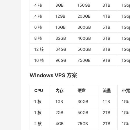
4 核
8GB
150GB
3TB
1Gb
4 核
12GB
200GB
4TB
1Gb
6 核
16GB
300GB
5TB
1Gb
8 核
32GB
400GB
6TB
1Gb
12 核
64GB
500GB
8TB
1Gb
16 核
96GB
750GB
9TB
1Gb
Windows VPS 方案
CPU
内存
硬盘
流量
带宽
1 核
1GB
30GB
1TB
1Gb
1 核
2GB
50GB
2TB
1Gb
2 核
4GB
75GB
2TB
1Gb