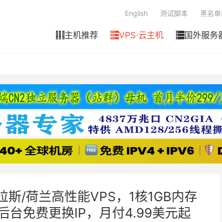
English
测试脚本
黑名单
主机推荐
VPS·云主机
国外服务



达拉斯/荷兰高性能VPS，1核1GB内存
TB，后台免费更换IP，月付4.99美元起