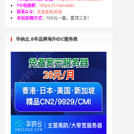
TG电报群
：
https://t.me/veidc
联系Q Q
：
点击此处对话
本站投稿方式
：
100元一篇，置顶三天！
华纳云,8年品牌海外IDC服务商