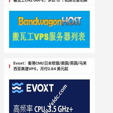
搬瓦工CN2 GIA-E，多达 12 个机房任意切换
Evoxt：香港CMI/日本软银/美国/英国/马来
西亚高速VPS，月付2.84 美元起