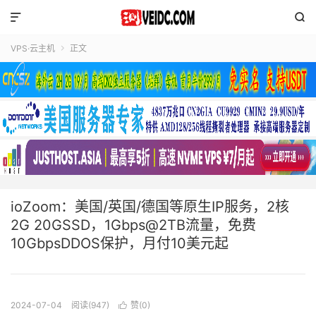


VPS·云主机
正文

ioZoom：美国/英国/德国等原生IP服务，2核
2G 20GSSD，1Gbps@2TB流量，免费
10GbpsDDOS保护，月付10美元起
2024-07-04
阅读(947)
赞(
0
)
