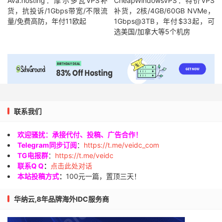
Ava.hosting：摩尔多瓦VPS补
CheapWindowsVPS：特价VPS
货，抗投诉/1Gbps带宽/不限流
补货，2核/4GB/60GB NVMe，
量/免费高防，年付11欧起
1Gbps@3TB，年付$33起，可
选美国/加拿大等5个机房
联系我们
欢迎骚扰：承接代付、投稿、广告合作！
Telegram同步订阅
：
https://t.me/veidc_com
TG电报群
：
https://t.me/veidc
联系Q Q
：
点击此处对话
本站投稿方式
：
100元一篇，置顶三天！
华纳云,8年品牌海外IDC服务商