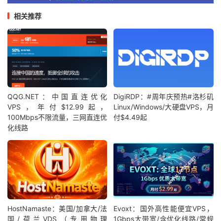
相关推荐
QQG.NET：中国直连优化
DigiRDP：#周年庆预热#洛杉矶
VPS，年付$12.99起，
Linux/Windows/大硬盘VPS，月
100Mbps不限流量，三网直连优
付$4.49起
化线路
HostNamaste：美国/加拿大/法
Evoxt：国外高性能便宜VPS，
国/荷兰VDS（专用物理
1Gbps大带宽/含优化线路/常规