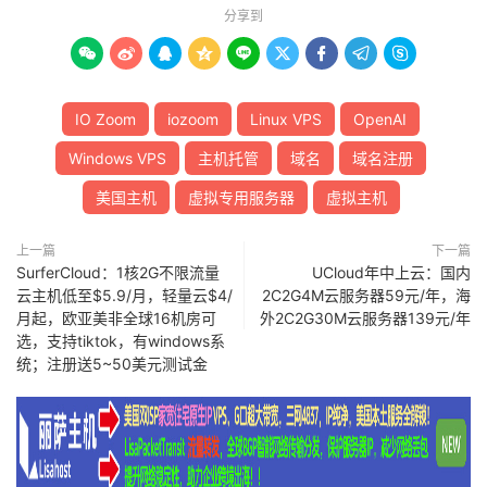
分享到









IO Zoom
iozoom
Linux VPS
OpenAI
Windows VPS
主机托管
域名
域名注册
美国主机
虚拟专用服务器
虚拟主机
上一篇
下一篇
SurferCloud：1核2G不限流量
UCloud年中上云：国内
云主机低至$5.9/月，轻量云$4/
2C2G4M云服务器59元/年，海
月起，欧亚美非全球16机房可
外2C2G30M云服务器139元/年
选，支持tiktok，有windows系
统；注册送5~50美元测试金