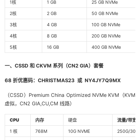
1核
1 GB
25 GB NVMe
2核
2 GB
50 GB NVMe
3核
4 GB
100 GB NVMe
4核
8 GB
200 GB NVMe
5核
16 GB
400 GB NVMe
一、CSSD 和 CKVM 系列（CN2 GIA）套餐
68 折优惠码：CHRISTMAS23 或 NY4JY7Q9MX
（CSSD）Premium China Optimized NVMe KVM（KVM
虚拟，CN2 GIA,CU,CM 线路）
CPU
内存
硬盘
流量/带宽
1 核
768M
10G NVME
250G/30M