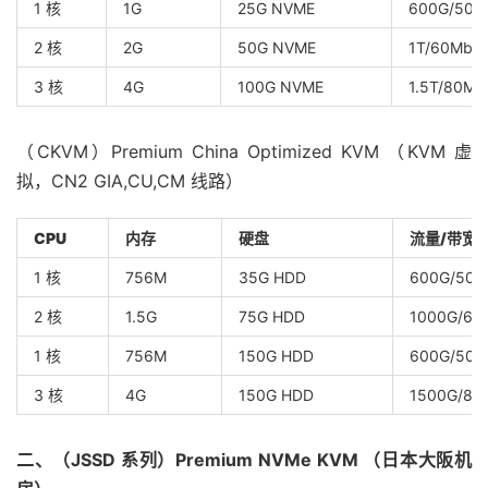
1 核
1G
25G NVME
600G/50M
2 核
2G
50G NVME
1T/60Mbp
3 核
4G
100G NVME
1.5T/80Mb
（CKVM）Premium China Optimized KVM （KVM 虚
拟，CN2 GIA,CU,CM 线路）
CPU
内存
硬盘
流量/带宽
1 核
756M
35G HDD
600G/50M
2 核
1.5G
75G HDD
1000G/60
1 核
756M
150G HDD
600G/50M
3 核
4G
150G HDD
1500G/80
二、（JSSD 系列）Premium NVMe KVM （日本大阪机