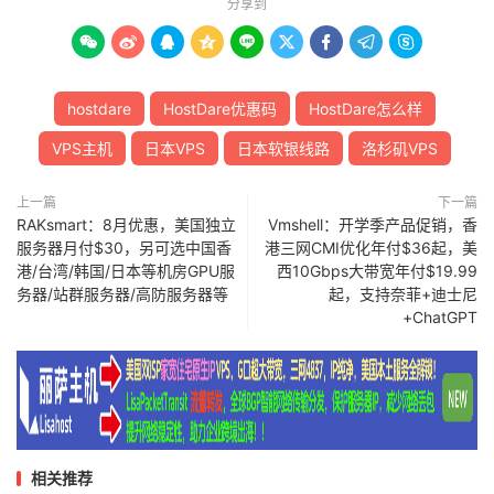
分享到









hostdare
HostDare优惠码
HostDare怎么样
VPS主机
日本VPS
日本软银线路
洛杉矶VPS
上一篇
下一篇
RAKsmart：8月优惠，美国独立
Vmshell：开学季产品促销，香
服务器月付$30，另可选中国香
港三网CMI优化年付$36起，美
港/台湾/韩国/日本等机房GPU服
西10Gbps大带宽年付$19.99
务器/站群服务器/高防服务器等
起，支持奈菲+迪士尼
+ChatGPT
相关推荐