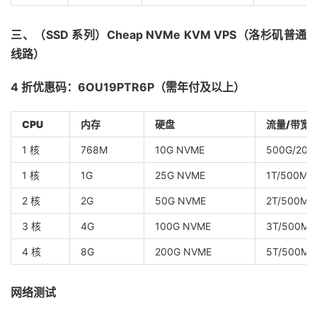
三、（SSD 系列）Cheap NVMe KVM VPS（洛杉矶普通
线路）
4 折优惠码：6OU19PTR6P（需年付及以上）
CPU
内存
硬盘
流量/带宽
1 核
768M
10G NVME
500G/200
1 核
1G
25G NVME
1T/500Mb
2 核
2G
50G NVME
2T/500Mb
3 核
4G
100G NVME
3T/500Mb
4 核
8G
200G NVME
5T/500Mb
网络测试