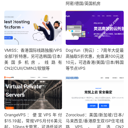
阿密/德国/英国机房
VMISS：香港国际线路独服/VPS
DogYun（狗云）：7周年大促最
全部7折特惠，另可选韩国/日本/
高抽取5折优惠，充值满100元送
美国多机房，线路有
10元，可选香港/美国/日本/韩国
CN2/CUII/CMIN2/软银等
等节点VPS
OrangeVPS：便宜VPS年付
Zorocloud：美国/新加坡/日本/
$15.19起，常规VPS月付6美元
马来西亚/香港原生双ISP住宅线
起，1Gbps大带宽，可选低延迟
路VPS，可选CN2