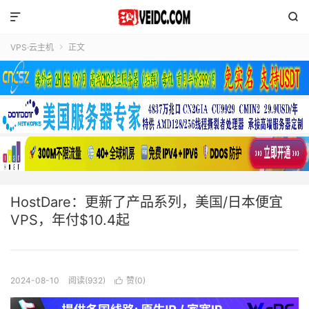


VPS·云主机
正文

HostDare：更新了产品系列，美国/日本便宜
VPS，年付$10.4起
2024-08-10
阅读(932)
赞(
0
)
