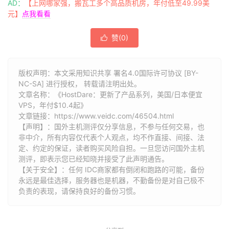
AD：
【上网哪家强，搬瓦工多个高品质机房，年付低至49.99美
元】
点我看看
赞(
0
)

版权声明：本文采用知识共享 署名4.0国际许可协议 [BY-
NC-SA] 进行授权， 转载请注明出处。
文章名称：《HostDare：更新了产品系列，美国/日本便宜
VPS，年付$10.4起》
文章链接：
https://www.veidc.com/46504.html
【声明】：国外主机测评仅分享信息，不参与任何交易，也
非中介，所有内容仅代表个人观点，均不作直接、间接、法
定、约定的保证，读者购买风险自担。一旦您访问国外主机
测评，即表示您已经知晓并接受了此声明通告。
【关于安全】：任何 IDC商家都有倒闭和跑路的可能，备份
永远是最佳选择，服务器也是机器，不勤备份是对自己极不
负责的表现，请保持良好的备份习惯。