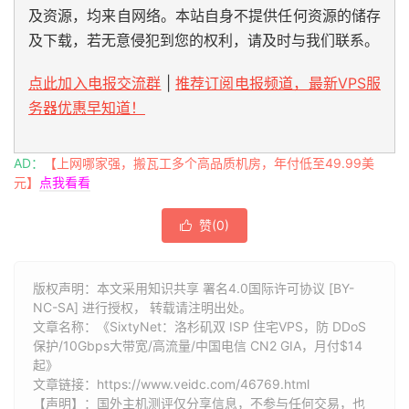
及资源，均来自网络。本站自身不提供任何资源的储存
及下载，若无意侵犯到您的权利，请及时与我们联系。
点此加入电报交流群
|
推荐订阅电报频道，最新VPS服
务器优惠早知道！
AD：
【上网哪家强，搬瓦工多个高品质机房，年付低至49.99美
元】
点我看看
赞(
0
)

版权声明：本文采用知识共享 署名4.0国际许可协议 [BY-
NC-SA] 进行授权， 转载请注明出处。
文章名称：《SixtyNet：洛杉矶双 ISP 住宅VPS，防 DDoS
保护/10Gbps大带宽/高流量/中国电信 CN2 GIA，月付$14
起》
文章链接：
https://www.veidc.com/46769.html
【声明】：国外主机测评仅分享信息，不参与任何交易，也