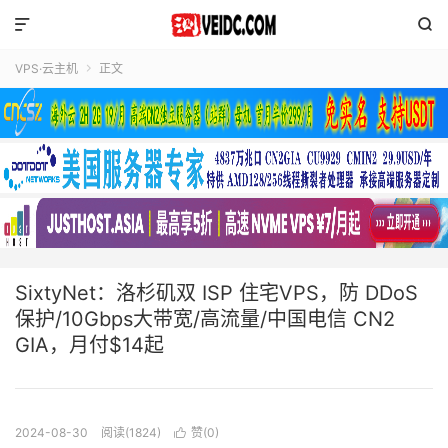


VPS·云主机
正文

SixtyNet：洛杉矶双 ISP 住宅VPS，防 DDoS
保护/10Gbps大带宽/高流量/中国电信 CN2
GIA，月付$14起
2024-08-30
阅读(1824)
赞(
0
)
