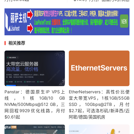
相关推荐
Panstar：德国原生IP VPS上
EtherNetservers：高性价比便
线，1核1GB/10 GB
宜大带宽VPS，1核1GB/55GB
NVMe/500Mbps@512 GB，三
SSD，10Gbps@2TB，月付
网回程9929优化线路，月付
$2.7起，可选洛杉矶/新泽西/迈
$0.61起
阿密/德国/英国机房