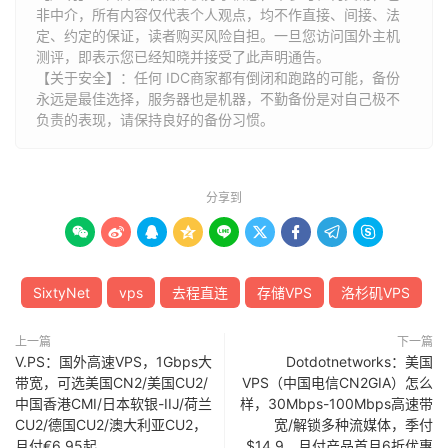
非中介，所有内容仅代表个人观点，均不作直接、间接、法
定、约定的保证，读者购买风险自担。一旦您访问国外主机
测评，即表示您已经知晓并接受了此声明通告。
【关于安全】：任何 IDC商家都有倒闭和跑路的可能，备份
永远是最佳选择，服务器也是机器，不勤备份是对自己极不
负责的表现，请保持良好的备份习惯。
分享到









SixtyNet
vps
去程直连
存储VPS
洛杉矶VPS
上一篇
下一篇
V.PS：国外高速VPS，1Gbps大
Dotdotnetworks：美国
带宽，可选美国CN2/美国CU2/
VPS（中国电信CN2GIA）怎么
中国香港CMI/日本软银-IIJ/荷兰
样，30Mbps-100Mbps高速带
CU2/德国CU2/澳大利亚CU2，
宽/解锁多种流媒体，季付
月付€6.95起
$14.9，月付产品首月6折优惠