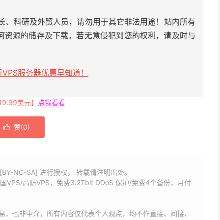
长、科研及外贸人员，请勿用于其它非法用途！站内所有
何资源的储存及下载，若无意侵犯到您的权利，请及时与
VPS服务器优惠早知道！
.99美元】
点我看看
赞(
0
)

BY-NC-SA] 进行授权， 转载请注明出处。
国VPS/高防VPS，免费3.2Tbit DDoS 保护/免费4个备份，月付
易，也非中介，所有内容仅代表个人观点，均不作直接、间接、