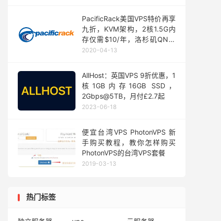
PacificRack美国VPS特价再享
九折，KVM架构，2核1.5G内
存仅需$10/年，洛杉矶QN机
房
2020-04-13
AllHost：英国VPS 9折优惠，1
核1GB内存16GB SSD，
2Gbps@5TB，月付£2.7起
2023-06-18
便宜台湾VPS PhotonVPS 新
手购买教程，教你怎样购买
PhotonVPS的台湾VPS套餐
2019-03-13
热门标签