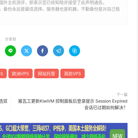
国外主机测评，即表示您已经知晓并接受了此声明通告。
能，备份永远是最佳选择，服务器也是机器，不勤备份是对自己极
分享到





S
欧洲VPS
网站托管
高防VPS
下一篇
可选双
搬瓦工更新KiwiVM 控制面板后登录提示 Session Expired
会话已过期如何解决？