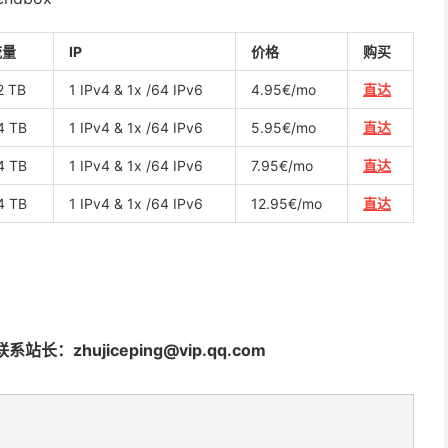
流量
IP
价格
购买
2 TB
1 IPv4 & 1x /64 IPv6
4.95€/mo
直达
4 TB
1 IPv4 & 1x /64 IPv6
5.95€/mo
直达
4 TB
1 IPv4 & 1x /64 IPv6
7.95€/mo
直达
4 TB
1 IPv4 & 1x /64 IPv6
12.95€/mo
直达
站长：zhujiceping@vip.qq.com