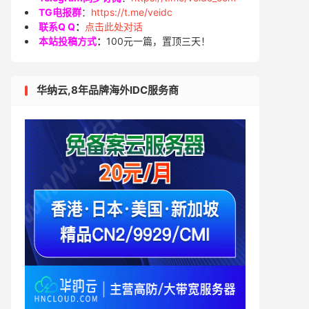
TG电报群
：
https://t.me/veidc
联系Q Q
：
点击此处对话
本站投稿方式
：
100元一篇，置顶三天！
华纳云,8年品牌海外IDC服务商