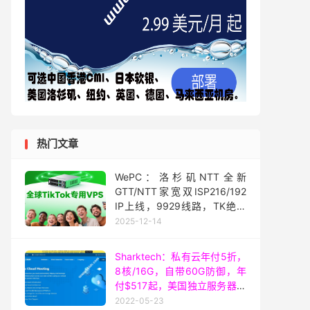
热门文章
WePC：洛杉矶NTT全新
GTT/NTT家宽双ISP216/192
IP上线，9929线路，TK绝配
家宽直播，月付79元起
2025-12-14
Sharktech：私有云年付5折，
8核/16G，自带60G防御，年
付$517起，美国独立服务器月
付$59起
2022-05-23