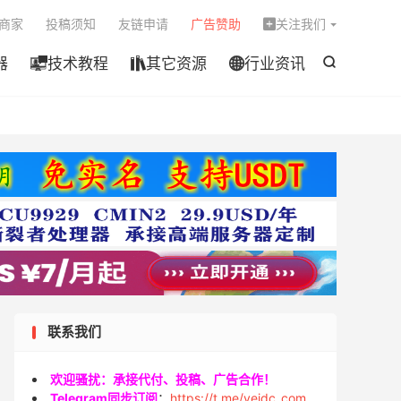

商家
投稿须知
友链申请
广告赞助
关注我们

器
技术教程
其它资源
行业资讯




联系我们
欢迎骚扰：承接代付、投稿、广告合作！
Telegram同步订阅
：
https://t.me/veidc_com