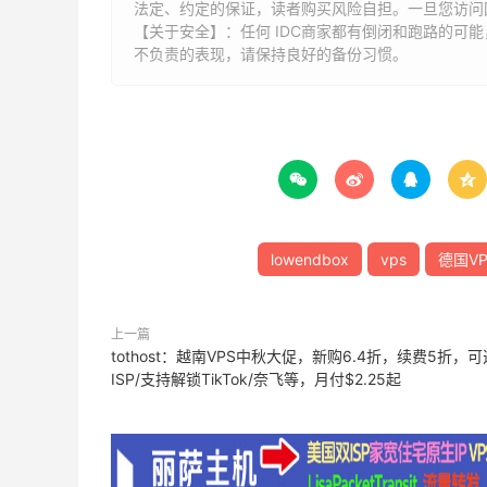
法定、约定的保证，读者购买风险自担。一旦您访问
【关于安全】：任何 IDC商家都有倒闭和跑路的可
不负责的表现，请保持良好的备份习惯。




lowendbox
vps
德国VP
上一篇
tothost：越南VPS中秋大促，新购6.4折，续费5折，
ISP/支持解锁TikTok/奈飞等，月付$2.25起