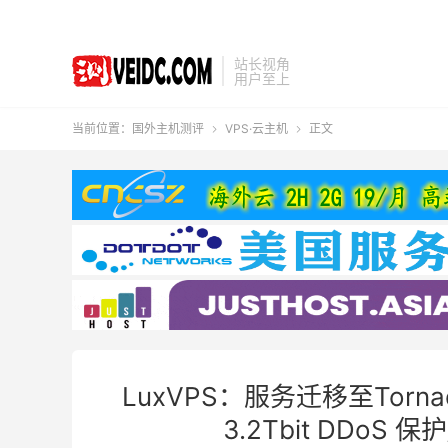
站长视角
用户至上
当前位置：
国外主机测评
VPS·云主机
正文


LuxVPS：服务迁移至Torn
3.2Tbit DDoS