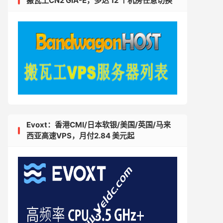
搬瓦工CN2 GIA-E，多达 12 个机房任意切换
Evoxt：香港CMI/日本软银/美国/英国/马来
西亚高速VPS，月付2.84 美元起