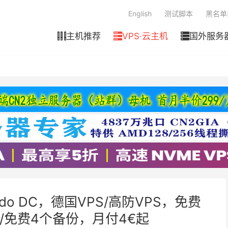
English
测试脚本
黑名单
主机推荐
VPS·云主机
国外服务



ado DC，德国VPS/高防VPS，免费
 保护/免费4个备份，月付4€起